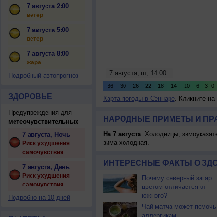
7 августа 2:00
ветер
7 августа 5:00
ветер
7 августа 8:00
жара
Подробный автопрогноз
ЗДОРОВЬЕ
Карта погоды в Сеннаре
. Кликните на
Предупреждения для
НАРОДНЫЕ ПРИМЕТЫ И ПР
метеочувствительных
На 7 августа
: Холодницы, зимоуказат
7 августа, Ночь
зима холодная.
Риск ухудшения
самочувствия
ИНТЕРЕСНЫЕ ФАКТЫ О ЗД
7 августа, День
Риск ухудшения
Почему северный загар
самочувствия
цветом отличается от
южного?
Подробно на 10 дней
Чай матча может помочь
аллергикам