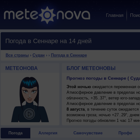
Главная
Пои
Погода в Сеннаре на 14 дней
Все страны
›
Судан
›
›
Погода в Сеннаре
МЕТЕОНОВА
БЛОГ МЕТЕОНОВЫ
Прогноз погоды в Сеннаре ( Суд
Этой ночью
ожидается переменная об
Атмосферное давление в пределах н
облачность, +35..37°, ветер юго-запа
Атмосферное давление в пределах но
8 августа
, в течение суток ожидаетс
возможна гроза; ночью +27..29°, днем
Прогноз погоды
обновлен 1 час 17 ми
Погода
Аллергия
Самочувствие
Профи