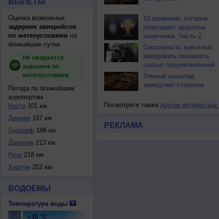
ВЫЛЕТЫ
Оценка возможных
10 привычек, которые
задержек авиарейсов
разрушают здоровье
по метеоусловиям
на
кишечника. Часть 2
ближайшие сутки
Способность животных
завидовать оказалась
Не ожидается
сильно преувеличенной
задержек по
метеоусловиям
Тёмный шоколад
замедляет старение
Погода по ближайшим
аэропортам
Посмотрите также
другие интересные
Кости
101 км
Диндер
197 км
РЕКЛАМА
Гедареф
198 км
Дамазин
213 км
Ренк
218 км
Хартум
252 км
ВОДОЕМЫ
Температура воды
+30 °C