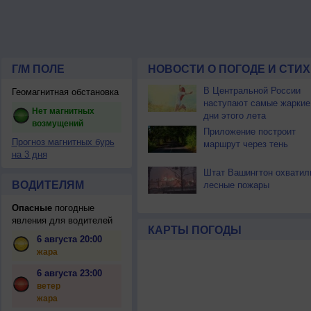
Г/М ПОЛЕ
НОВОСТИ О ПОГОДЕ И СТИ
В Центральной России
Геомагнитная обстановка
наступают самые жаркие
Нет магнитных
дни этого лета
возмущений
Приложение построит
Прогноз магнитных бурь
маршрут через тень
на 3 дня
Штат Вашингтон охватил
ВОДИТЕЛЯМ
лесные пожары
Опасные
погодные
явления для водителей
КАРТЫ ПОГОДЫ
6 августа 20:00
жара
6 августа 23:00
ветер
жара