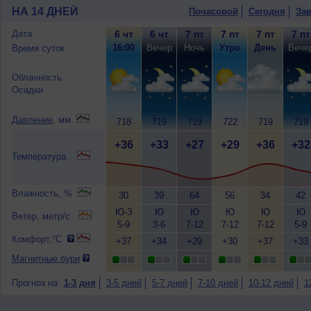
НА 14 ДНЕЙ
Почасовой
Сегодня
Зав
Дата
6 чт
6 чт
7 пт
7 пт
7 пт
7 пт
16:00
Вечер
Ночь
Утро
День
Вече
Время суток
Облачность
Осадки
Давление
, мм.
718
719
719
722
719
719
+36
+33
+27
+29
+36
+32
Температура
Влажность, %
30
39
64
56
34
42
Ю-З
Ю
Ю
Ю
Ю
Ю
Ветер, метр/с
5-9
3-6
7-12
7-12
7-12
5-9
Комфорт,°C
+37
+34
+29
+30
+37
+33
Магнитные бури
Прогноз на
1-3 дня
3-5 дней
5-7 дней
7-10 дней
10-12 дней
1