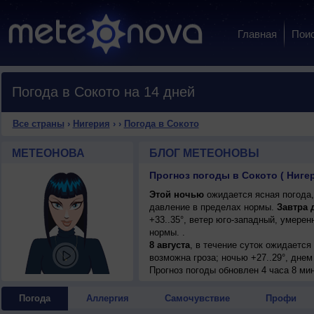
Главная
Пои
Погода в Сокото на 14 дней
Все страны
›
Нигерия
›
›
Погода в Сокото
МЕТЕОНОВА
БЛОГ МЕТЕОНОВЫ
Прогноз погоды в Сокото ( Ниге
Этой ночью
ожидается ясная погода,
давление в пределах нормы.
Завтра 
+33..35°, ветер юго-западный, умере
нормы. .
8 августа
, в течение суток ожидаетс
возможна гроза; ночью +27..29°, днем
Прогноз погоды
обновлен 4 часа 8 мин
Погода
Аллергия
Самочувствие
Профи