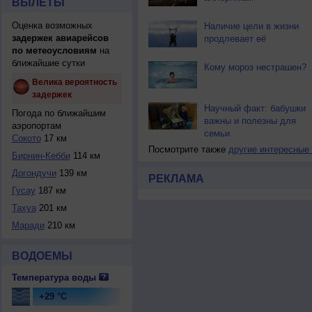
ВЫЛЕТЫ
Оценка возможных
Наличие цели в жизни
задержек авиарейсов
продлевает её
по метеоусловиям
на
ближайшие сутки
Кому мороз нестрашен?
Велика вероятность
задержек
Научный факт: бабушки
Погода по ближайшим
важны и полезны для
аэропортам
семьи
Сокото
17 км
Посмотрите также
другие интересные
Бирнин-Кебби
114 км
Догондучи
139 км
РЕКЛАМА
Гусау
187 км
Тахуа
201 км
Маради
210 км
ВОДОЕМЫ
Температура воды
+29 °C