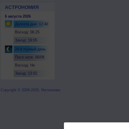
АСТРОНОМИЯ
6 августа 2026
Долгота дня: 12:40
Восход: 06:25
Заход: 19:05
24-й лунный день
Посл.четв. 06/08
Восход: Не
восходит
Заход: 13:02
Copyright © 2009-2026, Метеонова