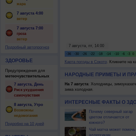
жара
7 августа 4:00
ветер
7 августа 7:00
гроза
ветер
Подробный автопрогноз
ЗДОРОВЬЕ
Карта погоды в Сокото
. Кликните на 
Предупреждения для
НАРОДНЫЕ ПРИМЕТЫ И ПР
метеочувствительных
На 7 августа
: Холодницы, зимоуказат
7 августа, День
зима холодная.
Риск ухудшения
самочувствия
ИНТЕРЕСНЫЕ ФАКТЫ О ЗД
8 августа, Утро
Возможны
Почему северный загар
недомогания
цветом отличается от
южного?
Подробно на 10 дней
Чай матча может помочь
аллергикам