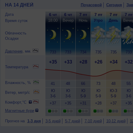
НА 14 ДНЕЙ
Почасовой
Сегодня
Зав
Дата
6 чт
6 чт
7 пт
7 пт
7 пт
7 пт
18:00
Вечер
Ночь
Утро
День
Вече
Время суток
Облачность
Осадки
Давление
, мм.
733
733
734
735
735
733
+35
+33
+28
+26
+34
+32
Температура
Влажность, %
41
48
66
73
48
55
Ю
Ю
Ю
Ю
Ю-З
Ю
Ветер, метр/с
3-6
3-6
5-9
5-9
5-9
3-6
Комфорт,°C
+37
+35
+31
+28
+37
+35
Магнитные бури
Прогноз на
1-3 дня
3-5 дней
5-7 дней
7-10 дней
10-12 дней
1