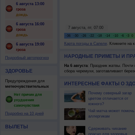
6 августа 13:00
гроза
дождь
6 августа 16:00
гроза
дождь
Карта погоды в Сапеле
. Кликните на 
6 августа 19:00
гроза
НАРОДНЫЕ ПРИМЕТЫ И ПР
Подробный автопрогноз
На 6 августа
: Праздник жатвы. Почти
ЗДОРОВЬЕ
сбора черемухи, заготавливают берез
Предупреждения для
ИНТЕРЕСНЫЕ ФАКТЫ О ЗД
метеочувствительных
Почему северный загар
Нет причин для
цветом отличается от
ухудшения
южного?
самочувствия
Чай матча может помочь
Подробно на 10 дней
аллергикам
ВЫЛЕТЫ
Сдерживать чихание
опасно для здоровья