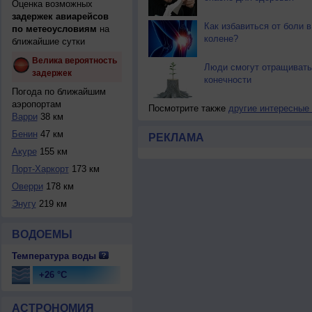
Оценка возможных
задержек авиарейсов
Как избавиться от боли в
по метеоусловиям
на
колене?
ближайшие сутки
Велика вероятность
Люди смогут отращивать
задержек
конечности
Погода по ближайшим
аэропортам
Посмотрите также
другие интересные
Варри
38 км
Бенин
47 км
РЕКЛАМА
Акуре
155 км
Порт-Харкорт
173 км
Оверри
178 км
Энугу
219 км
ВОДОЕМЫ
Температура воды
+26 °C
АСТРОНОМИЯ