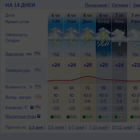
НА 14 ДНЕЙ
Почасовой
Сегодня
Зав
Дата
6 чт
6 чт
6 чт
6 чт
7 пт
7 пт
7:00
Утро
День
Вечер
Ночь
Утро
Время суток
Облачность
Осадки
Давление
, мм.
758
758
758
758
759
760
+24
+24
+28
+25
+24
+23
Температура
Влажность, %
94
94
76
89
94
95
Ю
Ю
Ю-З
Ю-З
Ю
Ю-З
Ветер, метр/с
1-3
1-3
3-6
2-5
1-3
1-3
Комфорт,°C
+23
+23
+31
+25
+23
+22
Магнитные бури
Прогноз на
1-3 дня
3-5 дней
5-7 дней
7-10 дней
10-12 дней
1