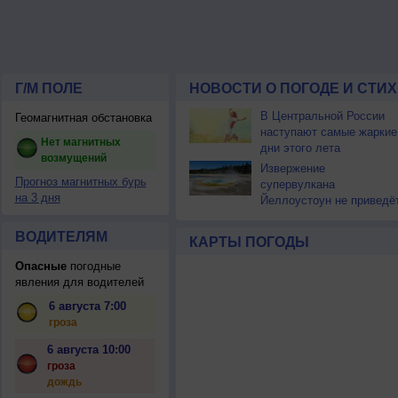
Г/М ПОЛЕ
НОВОСТИ О ПОГОДЕ И СТИ
В Центральной России
Геомагнитная обстановка
наступают самые жаркие
Нет магнитных
дни этого лета
возмущений
Извержение
Прогноз магнитных бурь
супервулкана
на 3 дня
Йеллоустоун не приведё
к уничтожению
цивилизации
ВОДИТЕЛЯМ
КАРТЫ ПОГОДЫ
Опасные
погодные
явления для водителей
6 августа 7:00
гроза
6 августа 10:00
гроза
дождь