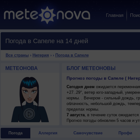
Главная
Пои
Погода в Сапеле на 14 дней
Все страны
›
Нигерия
›
›
Погода в Сапеле
МЕТЕОНОВА
БЛОГ МЕТЕОНОВЫ
Прогноз погоды в Сапеле ( Ниге
Сегодня днем
ожидается переменная 
+27..29°, ветер юго-западный, умере
нормы. . Вечером - сильный дождь, гр
облачность, небольшой дождь, темпер
пределах нормы.
7 августа
, в течение суток ожидаетс
возможна гроза; ночью и днем +23..25
Прогноз погоды
обновлен 5 часов и ут
Погода
Аллергия
Самочувствие
Профи