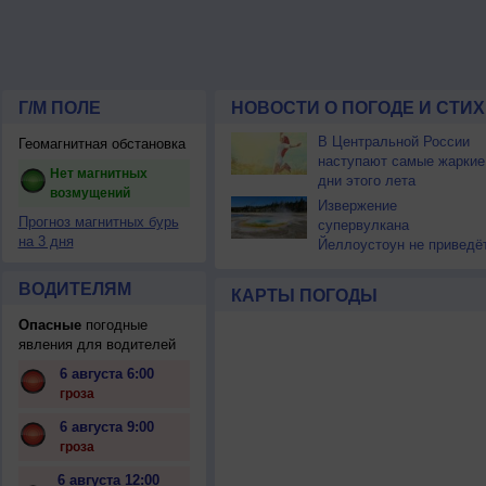
Г/М ПОЛЕ
НОВОСТИ О ПОГОДЕ И СТИ
В Центральной России
Геомагнитная обстановка
наступают самые жаркие
Нет магнитных
дни этого лета
возмущений
Извержение
Прогноз магнитных бурь
супервулкана
на 3 дня
Йеллоустоун не приведё
к уничтожению
цивилизации
ВОДИТЕЛЯМ
КАРТЫ ПОГОДЫ
Опасные
погодные
явления для водителей
6 августа 6:00
гроза
6 августа 9:00
гроза
6 августа 12:00