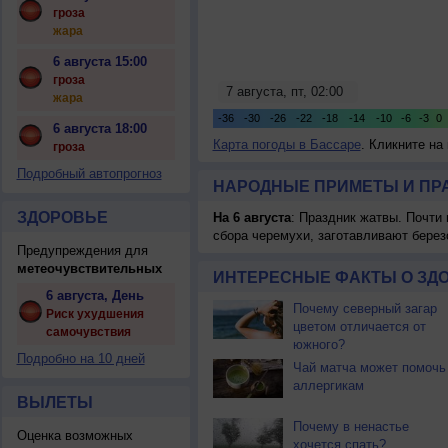
гроза
жара
6 августа 15:00
гроза
жара
6 августа 18:00
Карта погоды в Бассаре
. Кликните на
гроза
Подробный автопрогноз
НАРОДНЫЕ ПРИМЕТЫ И ПР
ЗДОРОВЬЕ
На 6 августа
: Праздник жатвы. Почти
сбора черемухи, заготавливают берез
Предупреждения для
метеочувствительных
ИНТЕРЕСНЫЕ ФАКТЫ О ЗД
6 августа, День
Почему северный загар
Риск ухудшения
цветом отличается от
самочувствия
южного?
Подробно на 10 дней
Чай матча может помочь
аллергикам
ВЫЛЕТЫ
Почему в ненастье
Оценка возможных
хочется спать?