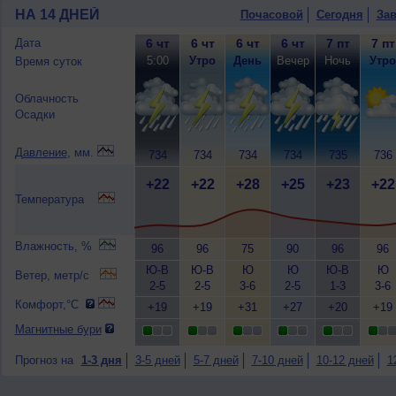
НА 14 ДНЕЙ
Почасовой
Сегодня
Зав
Дата
6 чт
6 чт
6 чт
6 чт
7 пт
7 пт
5:00
Утро
День
Вечер
Ночь
Утро
Время суток
Облачность
Осадки
Давление
, мм.
734
734
734
734
735
736
+22
+22
+28
+25
+23
+22
Температура
Влажность, %
96
96
75
90
96
96
Ю-В
Ю-В
Ю
Ю
Ю-В
Ю
Ветер, метр/с
2-5
2-5
3-6
2-5
1-3
3-6
Комфорт,°C
+19
+19
+31
+27
+20
+19
Магнитные бури
Прогноз на
1-3 дня
3-5 дней
5-7 дней
7-10 дней
10-12 дней
1