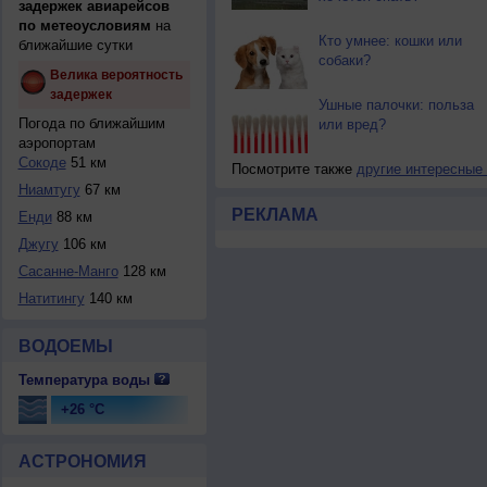
задержек авиарейсов
по метеоусловиям
на
Кто умнее: кошки или
ближайшие сутки
собаки?
Велика вероятность
задержек
Ушные палочки: польза
Погода по ближайшим
или вред?
аэропортам
Сокоде
51 км
Посмотрите также
другие интересные
Ниамтугу
67 км
РЕКЛАМА
Енди
88 км
Джугу
106 км
Сасанне-Манго
128 км
Натитингу
140 км
ВОДОЕМЫ
Температура воды
+26 °C
АСТРОНОМИЯ