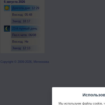
6 августа 2026
Долгота дня: 12:29
Восход: 05:48
Заход: 18:17
23-й лунный день
Посл.четв. 06/08
Восход: Не
восходит
Заход: 12:13
Copyright © 2009-2026, Метеонова
Использов
Мы используем файлы cookie, 