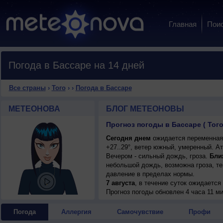
Главная
Пои
Погода в Бассаре на 14 дней
Все страны
›
Того
›
›
Погода в Бассаре
МЕТЕОНОВА
БЛОГ МЕТЕОНОВЫ
Прогноз погоды в Бассаре ( Того
Сегодня днем
ожидается переменная 
+27..29°, ветер южный, умеренный. А
Вечером - сильный дождь, гроза.
Бли
небольшой дождь, возможна гроза, те
давление в пределах нормы.
7 августа
, в течение суток ожидаетс
возможна гроза; ночью +22..24°, днем
Прогноз погоды
обновлен 4 часа 11 ми
Погода
Аллергия
Самочувствие
Профи