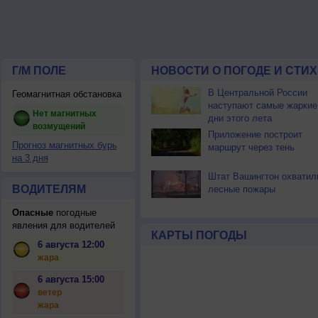
Г/М ПОЛЕ
НОВОСТИ О ПОГОДЕ И СТИ
В Центральной России
Геомагнитная обстановка
наступают самые жаркие
Нет магнитных
дни этого лета
возмущений
Приложение построит
Прогноз магнитных бурь
маршрут через тень
на 3 дня
Штат Вашингтон охватил
ВОДИТЕЛЯМ
лесные пожары
Опасные
погодные
явления для водителей
КАРТЫ ПОГОДЫ
6 августа 12:00
жара
6 августа 15:00
ветер
жара