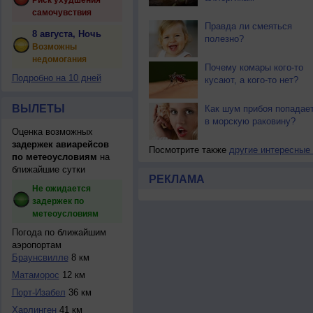
Риск ухудшения
самочувствия
Правда ли смеяться
8 августа, Ночь
полезно?
Возможны
недомогания
Почему комары кого-то
Подробно на 10 дней
кусают, а кого-то нет?
ВЫЛЕТЫ
Как шум прибоя попадае
в морскую раковину?
Оценка возможных
задержек авиарейсов
Посмотрите также
другие интересные
по метеоусловиям
на
ближайшие сутки
РЕКЛАМА
Не ожидается
задержек по
метеоусловиям
Погода по ближайшим
аэропортам
Браунсвилле
8 км
Матаморос
12 км
Порт-Изабел
36 км
Харлинген
41 км