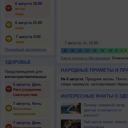
6 августа 18:00
ветер
жара
6 августа 21:00
жара
7 августа 0:00
жара
Подробный автопрогноз
Карта погоды в Матаморосе
. Кликнит
ЗДОРОВЬЕ
НАРОДНЫЕ ПРИМЕТЫ И ПР
Предупреждения для
метеочувствительных
На 6 августа
: Праздник жатвы. Почти
сбора черемухи, заготавливают берез
6 августа, День
Риск ухудшения
самочувствия
ИНТЕРЕСНЫЕ ФАКТЫ О ЗД
7 августа, Ночь
Почему северный загар
Возможны
цветом отличается от
недомогания
южного?
Чай матча может помочь
7 августа, День
аллергикам