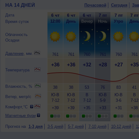
НА 14 ДНЕЙ
Почасовой
Сегодня
Зав
Дата
6 чт
6 чт
6 чт
7 пт
7 пт
7 пт
12:00
День
Вечер
Ночь
Утро
Ден
Время суток
Облачность
Осадки
Давление
, мм.
761
761
760
761
760
761
+36
+36
+32
+28
+27
+35
Температура
Влажность, %
38
38
53
76
83
41
Ю-В
Ю-В
В
Ю-В
Ю-В
В
Ветер, метр/с
7-12
7-12
7-12
5-9
3-6
7-12
Комфорт,°C
+39
+39
+35
+33
+31
+38
Магнитные бури
Прогноз на
1-3 дня
3-5 дней
5-7 дней
7-10 дней
10-12 дней
1