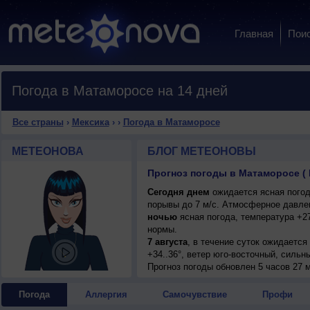
Главная
Пои
Погода в Матаморосе на 14 дней
Все страны
›
Мексика
›
›
Погода в Матаморосе
МЕТЕОНОВА
БЛОГ МЕТЕОНОВЫ
Прогноз погоды в Матаморосе ( 
Сегодня днем
ожидается ясная погода
порывы до 7 м/с. Атмосферное давлен
ночью
ясная погода, температура +2
нормы.
7 августа
, в течение суток ожидается
+34..36°, ветер юго-восточный, сильн
Прогноз погоды
обновлен 5 часов 27 м
Погода
Аллергия
Самочувствие
Профи