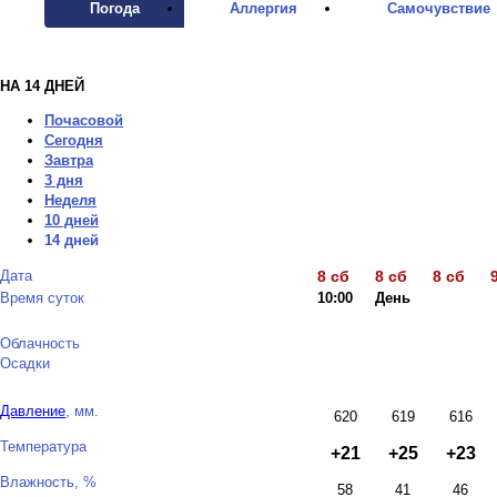
Погода
Аллергия
Самочувствие
НА 14 ДНЕЙ
Почасовой
Сегодня
Завтра
3 дня
Неделя
10 дней
14 дней
Дата
8 сб
8 сб
8 сб
Время суток
10:00
День
Вечер
Облачность
Осадки
Давление
, мм.
620
619
616
Температура
+21
+25
+23
Влажность, %
58
41
46