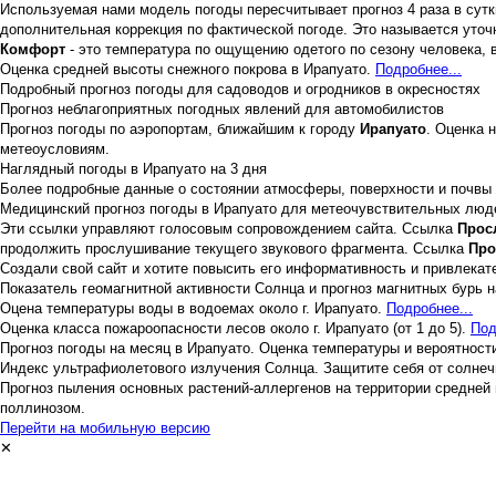
Используемая нами модель погоды пересчитывает прогноз 4 раза в сутки
дополнительная коррекция по фактической погоде. Это называется уточ
Комфорт
- это температура по ощущению одетого по сезону человека,
Оценка средней высоты снежного покрова в Ирапуато.
Подробнее...
Подробный прогноз погоды для садоводов и огродников в окресностях
Прогноз неблагоприятных погодных явлений для автомобилистов
Прогноз погоды по аэропортам, ближайшим к городу
Ирапуато
. Оценка 
метеоусловиям.
Наглядный погоды в Ирапуато на 3 дня
Более подробные данные о состоянии атмосферы, поверхности и почвы
Медицинский прогноз погоды в Ирапуато для метеочувствительных люд
Эти ссылки управляют голосовым сопровождением сайта. Ссылка
Прос
продолжить прослушивание текущего звукового фрагмента. Ссылка
Про
Создали свой сайт и хотите повысить его информативность и привлека
Показатель геомагнитной активности Солнца и прогноз магнитных бурь н
Оцена температуры воды в водоемах около г. Ирапуато.
Подробнее...
Оценка класса пожароопасности лесов около г. Ирапуато (от 1 до 5).
Под
Прогноз погоды на месяц в Ирапуато. Оценка температуры и вероятност
Индекс ультрафиолетового излучения Солнца. Защитите себя от солне
Прогноз пыления основных растений-аллергенов на территории средней
поллинозом.
Перейти на мобильную версию
✕