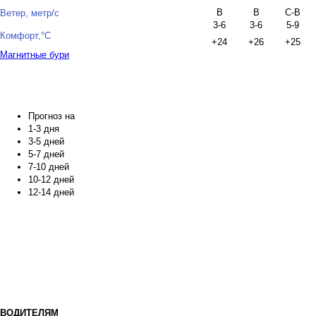
В
В
С-В
Ветер, метр/с
3-6
3-6
5-9
Комфорт,°C
+24
+26
+25
Магнитные бури
Прогноз на
1-3 дня
3-5 дней
5-7 дней
7-10 дней
10-12 дней
Использо
12-14 дней
Мы используем файлы cookie,
сайтом. Продолжая просмот
Подробнее о том, как мы обра
конфиденциальности
.
Вы также можете самостояте
сохранение файлов cooki
безопасности в Вашем веб-бра
ВОДИТЕЛЯМ