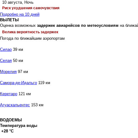
10 августа, Ночь
Риск ухудшения самочувствия
Подробно на 10 дней
ВЫЛЕТЫ
Оценка возможных
задержек авиарейсов по метеоусловиям
на ближа
Велика вероятность задержек
Погода по ближайшим аэропортам
Силао
39 км
Селая
50 км
Морелия
97 км
Самора-де-Идальго
119 км
Керетаро
121 км
Агуаскальентес
153 км
ВОДОЕМЫ
Температура воды
+28 °C