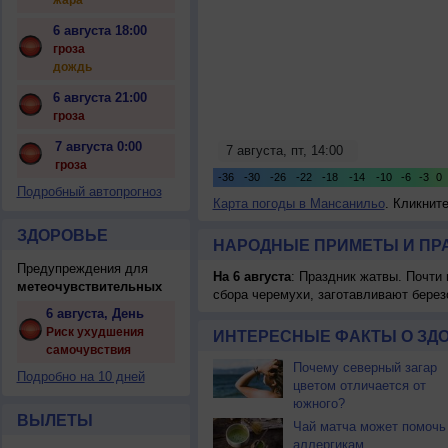
жара
6 августа 18:00
гроза
дождь
6 августа 21:00
гроза
7 августа 0:00
гроза
Подробный автопрогноз
Карта погоды в Мансанильо
. Кликнит
ЗДОРОВЬЕ
НАРОДНЫЕ ПРИМЕТЫ И ПР
Предупреждения для
На 6 августа
: Праздник жатвы. Почти
метеочувствительных
сбора черемухи, заготавливают берез
6 августа, День
Риск ухудшения
ИНТЕРЕСНЫЕ ФАКТЫ О ЗД
самочувствия
Почему северный загар
Подробно на 10 дней
цветом отличается от
южного?
ВЫЛЕТЫ
Чай матча может помочь
аллергикам