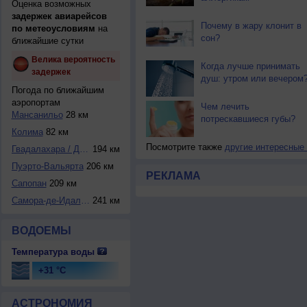
Оценка возможных
задержек авиарейсов
Почему в жару клонит в
по метеоусловиям
на
сон?
ближайшие сутки
Велика вероятность
Когда лучше принимать
задержек
душ: утром или вечером
Погода по ближайшим
аэропортам
Чем лечить
Мансанильо
28 км
потрескавшиеся губы?
Колима
82 км
Посмотрите также
другие интересные
Гвадалахара / Дон...
194 км
Пуэрто-Вальярта
206 км
РЕКЛАМА
Сапопан
209 км
Самора-де-Идальго
241 км
ВОДОЕМЫ
Температура воды
+31 °C
АСТРОНОМИЯ