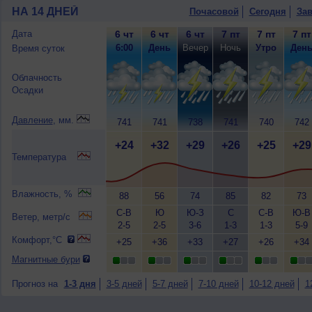
НА 14 ДНЕЙ
Почасовой
Сегодня
Зав
Дата
6 чт
6 чт
6 чт
7 пт
7 пт
7 пт
6:00
День
Вечер
Ночь
Утро
Ден
Время суток
Облачность
Осадки
Давление
, мм.
741
741
738
741
740
742
+24
+32
+29
+26
+25
+29
Температура
Влажность, %
88
56
74
85
82
73
С-В
Ю
Ю-З
С
С-В
Ю-В
Ветер, метр/с
2-5
2-5
3-6
1-3
1-3
5-9
Комфорт,°C
+25
+36
+33
+27
+26
+34
Магнитные бури
Прогноз на
1-3 дня
3-5 дней
5-7 дней
7-10 дней
10-12 дней
1