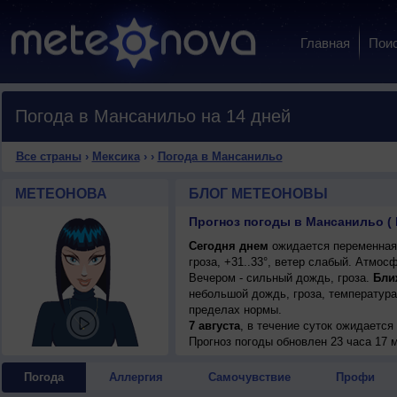
Главная
Пои
Погода в Мансанильо на 14 дней
Все страны
›
Мексика
›
›
Погода в Мансанильо
МЕТЕОНОВА
БЛОГ МЕТЕОНОВЫ
Прогноз погоды в Мансанильо ( 
Сегодня днем
ожидается переменная
гроза, +31..33°, ветер слабый. Атмос
Вечером - сильный дождь, гроза.
Бли
небольшой дождь, гроза, температура
пределах нормы.
7 августа
, в течение суток ожидаетс
возможна гроза; ночью +25..27°, днем
Прогноз погоды
обновлен 23 часа 17 м
Погода
Аллергия
Самочувствие
Профи