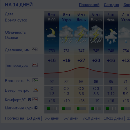
НА 14 ДНЕЙ
Почасовой
Сегодня
Зав
Дата
6 чт
6 чт
6 чт
6 чт
7 пт
7 пт
5:00
Утро
День
Вечер
Ночь
Утро
Время суток
Облачность
Осадки
Давление
, мм.
750
751
747
745
748
754
+16
+19
+27
+20
+16
+13
Температура
Влажность, %
92
82
56
86
85
71
С
С-З
С-З
С-З
З
З
Ветер, метр/с
1-3
1-3
3-6
3-6
7-12
5-9
Комфорт,°C
+16
+19
+28
+19
+16
+13
Магнитные бури
Прогноз на
1-3 дня
3-5 дней
5-7 дней
7-10 дней
10-12 дней
1