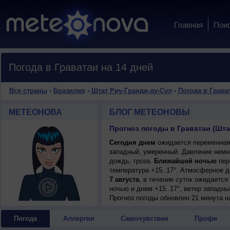
Главная
Пои
Погода в Граватаи на 14 дней
Все страны
›
Бразилия
›
Штат Риу-Гранди-ду-Сул
›
Погода в Грава
МЕТЕОНОВА
БЛОГ МЕТЕОНОВЫ
Прогноз погоды в Граватаи (Шта
Сегодня днем
ожидается переменная о
западный, умеренный. Давление немно
дождь, гроза.
Ближайшей ночью
пер
температура +15..17°. Атмосферное 
7 августа
, в течение суток ожидаетс
ночью и днем +15..17°, ветер западны
Прогноз погоды
обновлен 21 минута н
Погода
Аллергия
Самочувствие
Профи