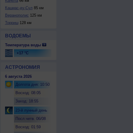
Канела
66 км
Кашиас-ду-Сул
85 км
Веранополис
125 км
Торриш
128 км
ВОДОЕМЫ
Температура воды
+17 °C
АСТРОНОМИЯ
6 августа 2026
Долгота дня: 10:50
Восход: 08:05
Заход: 18:55
23-й лунный день
Посл.четв. 06/08
Восход: 01:59