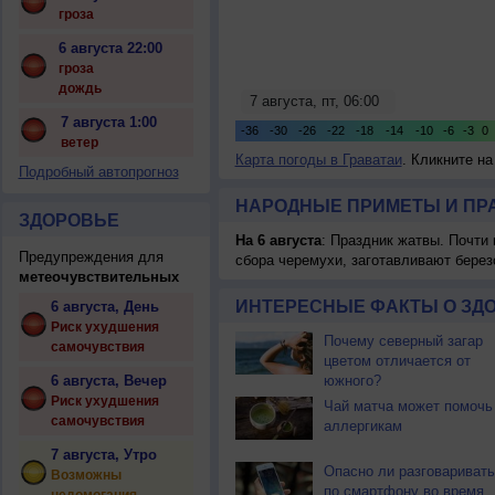
гроза
6 августа 22:00
гроза
дождь
7 августа 1:00
ветер
Карта погоды в Граватаи
. Кликните н
Подробный автопрогноз
НАРОДНЫЕ ПРИМЕТЫ И ПР
ЗДОРОВЬЕ
На 6 августа
: Праздник жатвы. Почти
Предупреждения для
сбора черемухи, заготавливают берез
метеочувствительных
ИНТЕРЕСНЫЕ ФАКТЫ О ЗД
6 августа, День
Риск ухудшения
Почему северный загар
самочувствия
цветом отличается от
6 августа, Вечер
южного?
Риск ухудшения
Чай матча может помочь
самочувствия
аллергикам
7 августа, Утро
Опасно ли разговаривать
Возможны
по смартфону во время