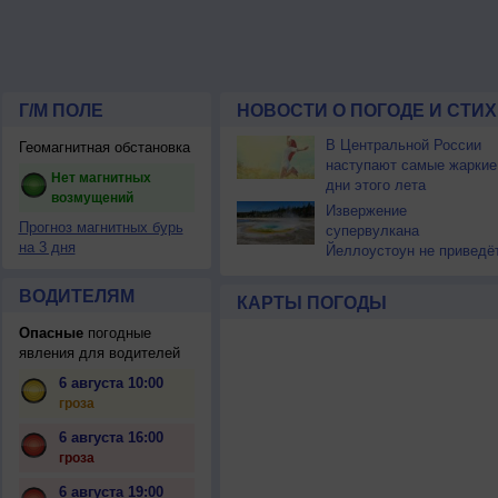
Г/М ПОЛЕ
НОВОСТИ О ПОГОДЕ И СТИ
В Центральной России
Геомагнитная обстановка
наступают самые жаркие
Нет магнитных
дни этого лета
возмущений
Извержение
Прогноз магнитных бурь
супервулкана
на 3 дня
Йеллоустоун не приведё
к уничтожению
цивилизации
ВОДИТЕЛЯМ
КАРТЫ ПОГОДЫ
Опасные
погодные
явления для водителей
6 августа 10:00
гроза
6 августа 16:00
гроза
6 августа 19:00