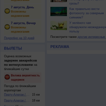
недомогания
грозы?
7 августа, День
Как правильно вести
Возможны
фотоохоту за северным
недомогания
сиянием?
У зелёного чая
7 августа, Вечер
обнаружили неожиданну
Возможны
пользу
недомогания
Посмотрите также
другие интересные
Подробно на 10 дней
РЕКЛАМА
ВЫЛЕТЫ
Оценка возможных
задержек авиарейсов
по метеоусловиям
на
ближайшие сутки
Велика вероятность
задержек
Погода по ближайшим
аэропортам
Порту-Алегри / Ка...
15 км
Порту-Алегри / Са...
18 км