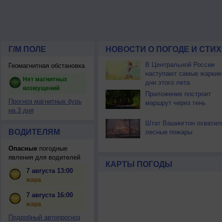
Г/М ПОЛЕ
НОВОСТИ О ПОГОДЕ И СТИ
В Центральной России
Геомагнитная обстановка
наступают самые жаркие
Нет магнитных
дни этого лета
возмущений
Приложение построит
Прогноз магнитных бурь
маршрут через тень
на 3 дня
Штат Вашингтон охватил
ВОДИТЕЛЯМ
лесные пожары
Опасные
погодные
явления для водителей
КАРТЫ ПОГОДЫ
7 августа 13:00
жара
7 августа 16:00
жара
Подробный автопрогноз