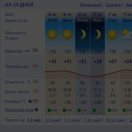
НА 14 ДНЕЙ
Почасовой
Сегодня
Зав
Дата
6 чт
6 чт
6 чт
7 пт
7 пт
7 пт
16:00
День
Вечер
Ночь
Утро
Ден
Время суток
Облачность
Осадки
Давление
, мм.
734
734
736
735
736
733
+31
+31
+21
+19
+27
+34
Температура
Влажность, %
28
28
60
62
43
23
Ю-В
Ю-В
С-З
С-З
З
С-В
Ветер, метр/с
1-3
1-3
2-5
2-5
2-5
1-3
Комфорт,°C
+30
+30
+24
+19
+27
+33
Магнитные бури
Прогноз на
1-3 дня
3-5 дней
5-7 дней
7-10 дней
10-12 дней
1