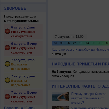
ЗДОРОВЬЕ
Предупреждения для
метеочувствительных
6 августа, День
Риск ухудшения
самочувствия
6 августа, Вечер
Риск ухудшения
Карта погоды в Кашуэйру-ди-Итапеми
самочувствия
анимации.
7 августа, Утро
НАРОДНЫЕ ПРИМЕТЫ И ПР
Возможны
недомогания
На 7 августа
: Холодницы, зимоуказат
зима холодная.
7 августа, День
Возможны
недомогания
ИНТЕРЕСНЫЕ ФАКТЫ О ЗД
7 августа, Вечер
Почему северный загар
Риск ухудшения
цветом отличается от
самочувствия
южного?
Подробно на 10 дней
Чай матча может помочь