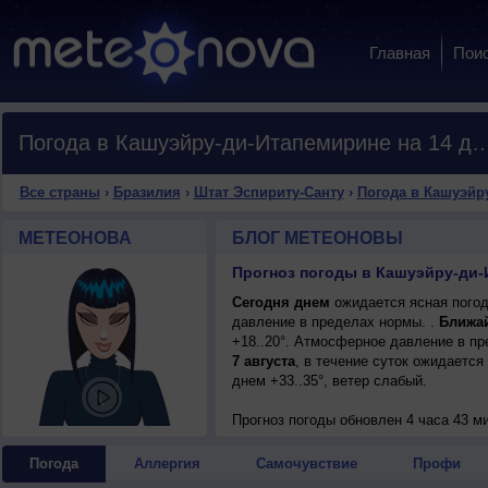
Главная
Пои
Погода в Кашуэйру-ди-Итапемирине 
Все страны
›
Бразилия
›
Штат Эспириту-Санту
›
Погода в Кашуэйр
МЕТЕОНОВА
БЛОГ МЕТЕОНОВЫ
Сегодня днем
ожидается ясная погод
давление в пределах нормы. .
Ближа
+18..20°. Атмосферное давление в п
7 августа
, в течение суток ожидается
днем +33..35°, ветер слабый.
Прогноз погоды
обновлен 4 часа 43 м
Погода
Аллергия
Самочувствие
Профи