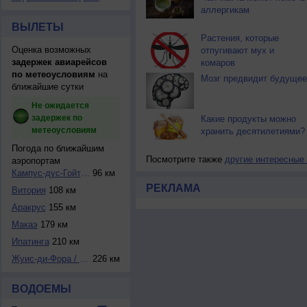
аллергикам
ВЫЛЕТЫ
Растения, которые
Оценка возможных
отпугивают мух и
задержек авиарейсов
комаров
по метеоусловиям
на
Мозг предвидит будущее
ближайшие сутки
Не ожидается
задержек по
Какие продукты можно
метеоусловиям
хранить десятилетиями?
Погода по ближайшим
Посмотрите также
другие интересные
аэропортам
Кампус-дус-Гойтак...
96 км
РЕКЛАМА
Витория
108 км
Аракрус
155 км
Макаэ
179 км
Ипатинга
210 км
Жуис-ди-Фора / Пр...
226 км
ВОДОЕМЫ