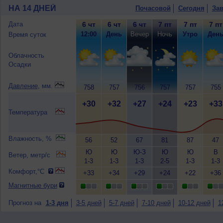
НА 14 ДНЕЙ
Почасовой
Сегодня
Зав
Дата
6 чт
6 чт
6 чт
7 пт
7 пт
7 пт
12:00
День
Вечер
Ночь
Утро
Ден
Время суток
Облачность
Осадки
Давление
, мм.
758
757
756
757
757
755
+30
+32
+27
+24
+23
+33
Температура
Влажность, %
56
52
67
81
87
47
Ю
Ю
Ю-З
Ю
Ю
В
Ветер, метр/с
1-3
1-3
1-3
2-5
1-3
1-3
Комфорт,°C
+33
+34
+29
+24
+22
+36
Магнитные бури
Прогноз на
1-3 дня
3-5 дней
5-7 дней
7-10 дней
10-12 дней
1