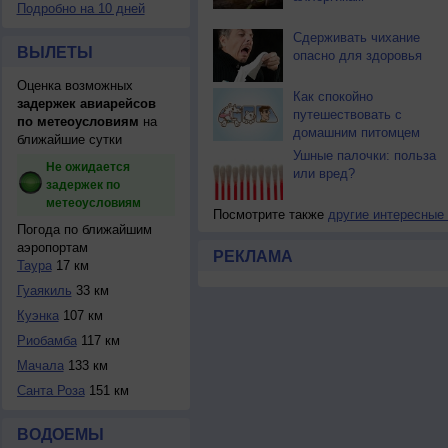
Подробно на 10 дней
Сдерживать чихание
ВЫЛЕТЫ
опасно для здоровья
Оценка возможных
Как спокойно
задержек авиарейсов
путешествовать с
по метеоусловиям
на
домашним питомцем
ближайшие сутки
Ушные палочки: польза
Не ожидается
или вред?
задержек по
метеоусловиям
Посмотрите также
другие интересные
Погода по ближайшим
аэропортам
РЕКЛАМА
Таура
17 км
Гуаякиль
33 км
Куэнка
107 км
Риобамба
117 км
Мачала
133 км
Санта Роза
151 км
ВОДОЕМЫ