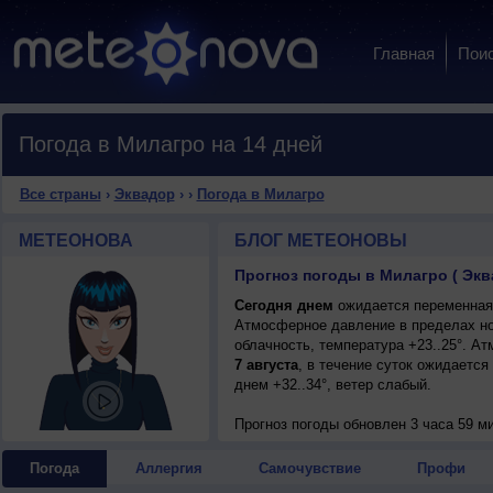
Главная
Пои
Погода в Милагро на 14 дней
Все страны
›
Эквадор
›
›
Погода в Милагро
МЕТЕОНОВА
БЛОГ МЕТЕОНОВЫ
Прогноз погоды в Милагро ( Экв
Сегодня днем
ожидается переменная о
Атмосферное давление в пределах но
облачность, температура +23..25°. А
7 августа
, в течение суток ожидается
днем +32..34°, ветер слабый.
Прогноз погоды
обновлен 3 часа 59 ми
Погода
Аллергия
Самочувствие
Профи