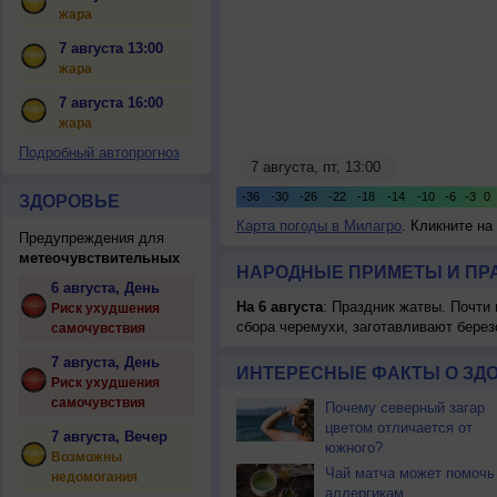
жара
7 августа 13:00
жара
7 августа 16:00
жара
Подробный автопрогноз
ЗДОРОВЬЕ
Карта погоды в Милагро
. Кликните на
Предупреждения для
метеочувствительных
НАРОДНЫЕ ПРИМЕТЫ И ПР
6 августа, День
На 6 августа
: Праздник жатвы. Почти
Риск ухудшения
сбора черемухи, заготавливают берез
самочувствия
7 августа, День
ИНТЕРЕСНЫЕ ФАКТЫ О ЗД
Риск ухудшения
самочувствия
Почему северный загар
цветом отличается от
7 августа, Вечер
южного?
Возможны
Чай матча может помочь
недомогания
аллергикам