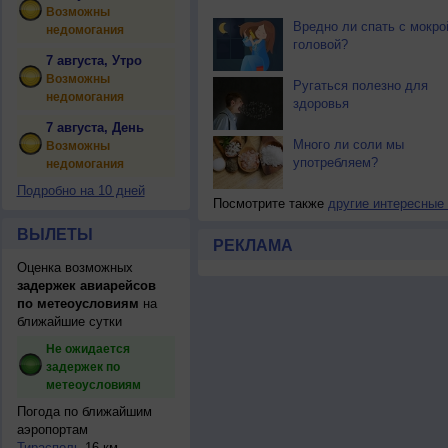
Возможны
Вредно ли спать с мокро
недомогания
головой?
7 августа, Утро
Возможны
Ругаться полезно для
недомогания
здоровья
7 августа, День
Много ли соли мы
Возможны
употребляем?
недомогания
Подробно на 10 дней
Посмотрите также
другие интересные
ВЫЛЕТЫ
РЕКЛАМА
Оценка возможных
задержек авиарейсов
по метеоусловиям
на
ближайшие сутки
Не ожидается
задержек по
метеоусловиям
Погода по ближайшим
аэропортам
Тирасполь
16 км