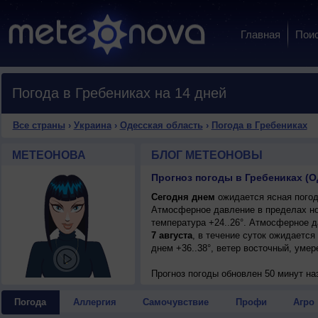
Главная
Пои
Погода в Гребениках на 14 дней
Все страны
›
Украина
›
Одесская область
›
Погода в Гребениках
МЕТЕОНОВА
БЛОГ МЕТЕОНОВЫ
Прогноз погоды в Гребениках (О
Сегодня днем
ожидается ясная погода
Атмосферное давление в пределах но
температура +24..26°. Атмосферное 
7 августа
, в течение суток ожидается
днем +36..38°, ветер восточный, умер
Прогноз погоды
обновлен 50 минут на
Погода
Аллергия
Самочувствие
Профи
Агро