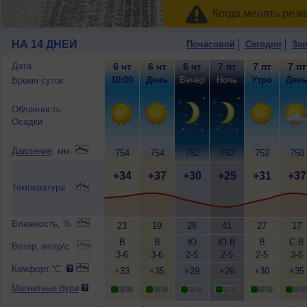
Когда менять рези
НА 14 ДНЕЙ
Почасовой
Сегодня
Зав
Дата
6 чт
6 чт
6 чт
7 пт
7 пт
7 пт
10:00
День
Вечер
Ночь
Утро
Ден
Время суток
Облачность
Осадки
Давление
, мм.
754
754
752
752
752
750
+34
+37
+30
+25
+31
+37
Температура
Влажность, %
23
19
28
41
27
17
В
В
Ю
Ю-В
В
С-В
Ветер, метр/с
3-6
3-6
2-5
2-5
2-5
3-6
Комфорт,°C
+33
+35
+29
+26
+30
+35
Магнитные бури