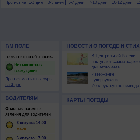
Прогноз на
1-3 дня
3-5 дней
5-7 дней
7-10 дней
10-12 дней
1
Г/М ПОЛЕ
НОВОСТИ О ПОГОДЕ И СТИ
В Центральной России
Геомагнитная обстановка
наступают самые жаркие
Нет магнитных
дни этого лета
возмущений
Извержение
Прогноз магнитных бурь
супервулкана
на 3 дня
Йеллоустоун не приведё
к уничтожению
цивилизации
ВОДИТЕЛЯМ
КАРТЫ ПОГОДЫ
Опасные
погодные
явления для водителей
6 августа 14:00
жара
6 августа 17:00