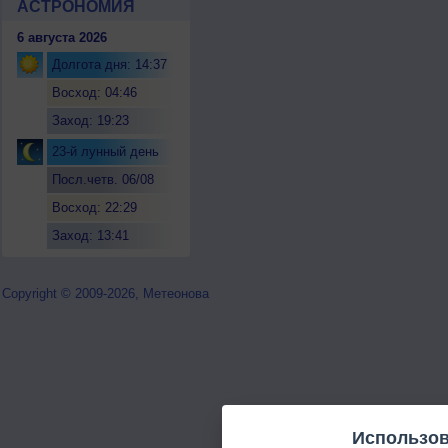
АСТРОНОМИЯ
6 августа 2026
Долгота дня: 14:37
Восход: 04:46
Заход: 19:23
23-й лунный день
Посл.четв. 06/08
Восход: 22:29
Заход: 13:41
Copyright © 2009-2026, Метеонова
Использов