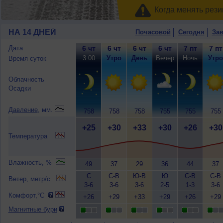
Когда менять рези
НА 14 ДНЕЙ
Почасовой
Сегодня
Зав
Дата
6 чт
6 чт
6 чт
6 чт
7 пт
7 пт
3:00
Утро
День
Вечер
Ночь
Утро
Время суток
Облачность
Осадки
Давление
, мм.
758
758
758
755
755
755
+25
+30
+33
+30
+26
+30
Температура
Влажность, %
49
37
29
36
44
37
С
С-В
Ю-В
Ю
С-В
С-В
Ветер, метр/с
3-6
3-6
3-6
2-5
1-3
3-6
Комфорт,°C
+26
+29
+33
+29
+26
+29
Магнитные бури