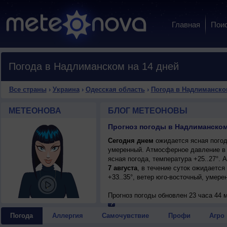
Главная
Пои
Погода в Надлиманском на 14 дней
Все страны
›
Украина
›
Одесская область
›
Погода в Надлиманско
МЕТЕОНОВА
БЛОГ МЕТЕОНОВЫ
Прогноз погоды в Надлиманском
Сегодня днем
ожидается ясная погода
умеренный. Атмосферное давление в 
ясная погода, температура +25..27°.
7 августа
, в течение суток ожидается
+33..35°, ветер юго-восточный, умере
Прогноз погоды
обновлен 23 часа 44 
Погода
Аллергия
Самочувствие
Профи
Агро