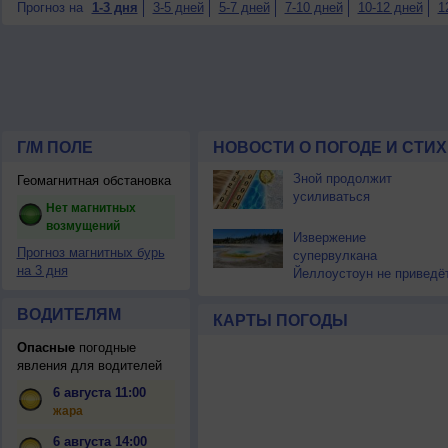
Прогноз на
1-3 дня
3-5 дней
5-7 дней
7-10 дней
10-12 дней
1
Г/М ПОЛЕ
НОВОСТИ О ПОГОДЕ И СТИ
Зной продолжит
Геомагнитная обстановка
усиливаться
Нет магнитных
возмущений
Извержение
Прогноз магнитных бурь
супервулкана
на 3 дня
Йеллоустоун не приведё
к уничтожению
цивилизации
ВОДИТЕЛЯМ
КАРТЫ ПОГОДЫ
Опасные
погодные
явления для водителей
6 августа 11:00
жара
6 августа 14:00