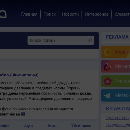
Главная
Поиск
Новости
Интересное
Климат
РЕКЛАМА
Индекс
Магни
абло ( Филиппины)
Аллерг
менная облачность, небольшой дождь, гроза,
сферное давление в пределах нормы. Утром -
тра днем
переменная облачность, сильный дождь,
Метеон
адный, умеренный. Атмосферное давление в пределах
В САН-ПА
на фоне пониженного давления ожидается
ьный дождь, возможна гроза; ночью +23..25°, днем
минут назад
Прогноз пого
меренный.
Погода сегод
рофи
Агро
Авто
УФ-индекс