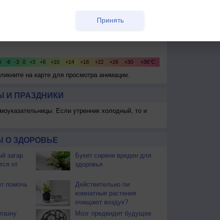
Принять
Кликните на карте для просмотра анимации.
 И ПРАЗДНИКИ
моуказательницы. Если утренник холодный, то и
 О ЗДОРОВЬЕ
й загар
Букет сирени вреден для
тся от
здоровья
т помочь
Действительно ли
комнатные растения
очищают воздух?
блазну
Мозг предвидит будущее