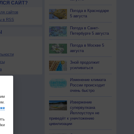
ЛСЯ САЙТ?
Погода в Краснодаре
ля сайтов
5 августа
ы в RSS
Погода в Санкт-
Ы
Петербурге 5 августа
Погода в Москве 5
августа
льности
осы
Зной продолжит
усиливаться
а
Изменение климата
России происходит
очень быстро
шим
Извержение
ем.
супервулкана
ике
Йеллоустоун не
приведёт к уничтожению
ить
цивилизации
ки