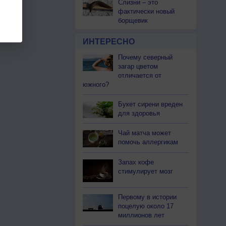
Слизни – это
фактически новый
борщевик
ИНТЕРЕСНО
Почему северный
загар цветом
отличается от
южного?
Букет сирени вреден
для здоровья
Чай матча может
помочь аллергикам
Запах кофе
стимулирует мозг
Первому в истории
поцелую около 17
миллионов лет