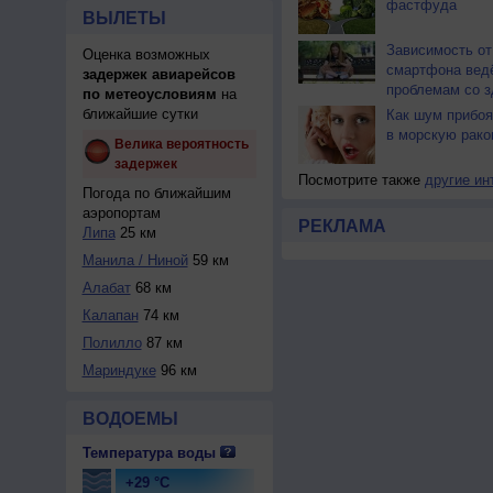
фастфуда
ВЫЛЕТЫ
Зависимость от
Оценка возможных
смартфона ведё
задержек авиарейсов
проблемам со 
по метеоусловиям
на
ближайшие сутки
Как шум прибоя
в морскую рако
Велика вероятность
задержек
Посмотрите также
другие ин
Погода по ближайшим
аэропортам
РЕКЛАМА
Липа
25 км
Манила / Ниной
59 км
Алабат
68 км
Калапан
74 км
Полилло
87 км
Мариндуке
96 км
ВОДОЕМЫ
Температура воды
+29 °C