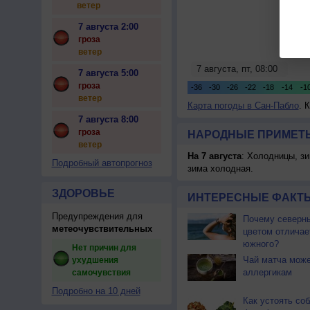
ветер
7 августа 2:00
гроза
ветер
7 августа 5:00
гроза
ветер
Карта погоды в Сан-Пабло
. 
7 августа 8:00
гроза
НАРОДНЫЕ ПРИМЕТЫ
ветер
На 7 августа
: Холодницы, зи
Подробный автопрогноз
зима холодная.
ЗДОРОВЬЕ
ИНТЕРЕСНЫЕ ФАКТЫ
Предупреждения для
Почему северны
метеочувствительных
цветом отличае
южного?
Нет причин для
Чай матча може
ухудшения
аллергикам
самочувствия
Подробно на 10 дней
Как устоять со