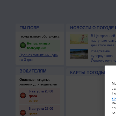
Г/М ПОЛЕ
НОВОСТИ О ПОГОДЕ 
В Центральной
Геомагнитная обстановка
наступают сам
Нет магнитных
дни этого лета
возмущений
Извержение
Прогноз магнитных бурь
супервулкана
на 3 дня
Йеллоустоун не
к уничтожению
цивилизации
ВОДИТЕЛЯМ
КАРТЫ ПОГОДЫ
Опасные
погодные
Мы
явления для водителей
са
6 августа 20:00
По
гроза
ко
ветер
Вы
с
6 августа 23:00
бе
гроза