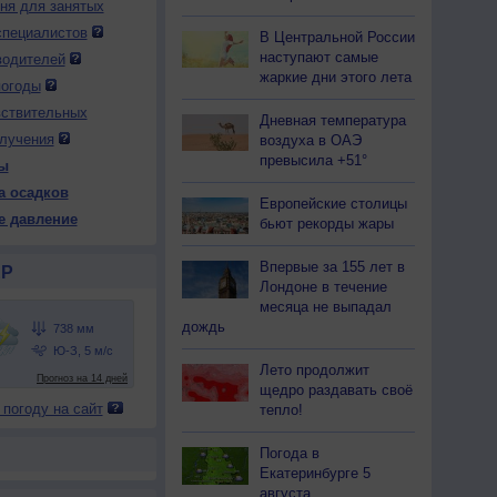
дня для занятых
специалистов
В Центральной России
наступают самые
водителей
 вс
10 пн
10 пн
10 пн
10 пн
11 вт
11 вт
11 вт
11 вт
жаркие дни этого лета
чер
Ночь
Утро
День
Вечер
Ночь
Утро
День
Вечер
погоды
вствительных
Дневная температура
лучения
воздуха в ОАЭ
превысила +51°
ы
а осадков
Европейские столицы
38
736
738
736
739
737
739
738
740
е давление
бьют рекорды жары
25
+26
+28
+30
+26
+26
+28
+30
+26
Впервые за 155 лет в
Р
Лондоне в течение
месяца не выпадал
88
85
76
70
83
86
77
68
84
дождь
-З
Ю-З
Ю-З
Ю-З
Ю-З
Ю-З
Ю-З
Ю-З
Ю-З
-9
5-9
5-9
5-9
3-6
3-6
5-9
5-9
3-6
Лето продолжит
щедро раздавать своё
27
+27
+31
+35
+28
+27
+31
+35
+28
 погоду на сайт
тепло!
Погода в
Екатеринбурге 5
августа