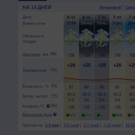
НА 14 ДНЕЙ
Почасовой
Сего
Дата
6 чт
6 чт
7 пт
7 пт
7 п
15:00
Вечер
Ночь
Утро
Ден
Время суток
Облачность
Осадки
Давление
, мм.
738
739
738
739
73
+26
+25
+25
+26
+2
Температура
Влажность, %
87
90
90
83
94
Ю-З
Ю-З
Ю-З
Ю-З
Ю-
Ветер, метр/с
5-9
3-6
3-6
3-6
3-
Комфорт,°C
+28
+25
+25
+29
+2
Магнитные бури
Прогноз на
1-3 дня
3-5 дней
5-7 дней
7-10 дней
10-12