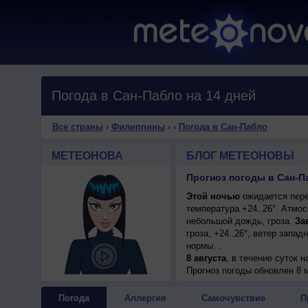
Погода в Сан-Пабло на 14 дней
Все страны
›
Филиппины
›
›
Погода в Сан-Пабло
МЕТЕОНОВА
БЛОГ МЕТЕОНОВЫ
Прогноз погоды в Сан-П
Этой ночью
ожидается пере
температура +24..26°. Атмо
небольшой дождь, гроза.
Зав
гроза, +24..26°, ветер зап
нормы. .
8 августа
, в течение суток 
переменная облачность, сил
Прогноз погоды
обновлен 8 
+27..29°, ветер западный, у
Погода
Аллергия
Самочувствие
П