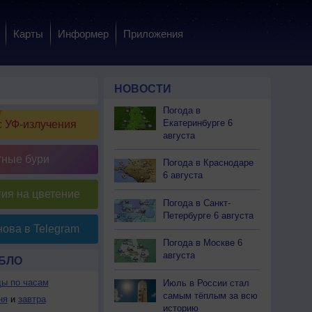
Карты
Информер
Приложения
НОВОСТИ
Погода в
Екатеринбурге 6
 УФ-излучения
августа
тные бури
Погода в Краснодаре
6 августа
ия на цветение
Погода в Санкт-
Петербурге 6 августа
ова в Telegram
Погода в Москве 6
августа
БЛО
ды по часам
Июль в России стал
самым тёплым за всю
ня
и
завтра
историю