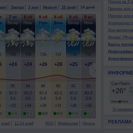
Погода на 3 
дня
Завтра
3 дня
Неделя
10 дней
14 дней
Прогноз для 
Прогноз для 
т
7 пт
8 сб
8 сб
8 сб
8 сб
9 вс
9 вс
9 вс
9
ь
Вечер
Ночь
Утро
День
Вечер
Ночь
Утро
День
Ве
Агропрогноз 
Для метеочу
Индекс УФ-из
Карты погод
Инфографик
8
740
739
739
737
739
737
738
736
7
Атмосферно
5
+24
+24
+26
+28
+25
+25
+26
+29
+
ИНФОРМЕ
95
94
88
80
91
91
86
77
З
Ю-З
Ю-З
Ю-З
Ю-З
Ю-З
Ю-З
Ю-З
Ю-З
Ю
6
3-6
3-6
5-9
5-9
5-9
5-9
5-9
7-12
5
6
+22
+24
+28
+31
+26
+26
+29
+33
+
Установите
РЕКЛАМА
 дней
12-14 дней
RSS
Мобильная
Печать