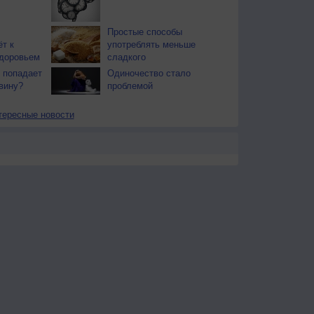
Простые способы
т к
употреблять меньше
здоровьем
сладкого
 попадает
Одиночество стало
вину?
проблемой
тересные новости