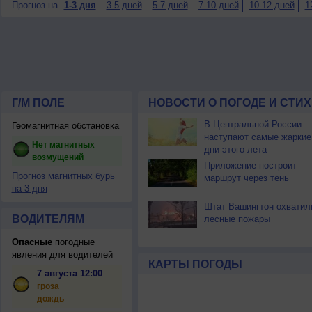
Прогноз на
1-3 дня
3-5 дней
5-7 дней
7-10 дней
10-12 дней
1
Г/М ПОЛЕ
НОВОСТИ О ПОГОДЕ И СТИ
В Центральной России
Геомагнитная обстановка
наступают самые жаркие
Нет магнитных
дни этого лета
возмущений
Приложение построит
Прогноз магнитных бурь
маршрут через тень
на 3 дня
Штат Вашингтон охватил
ВОДИТЕЛЯМ
лесные пожары
Опасные
погодные
явления для водителей
КАРТЫ ПОГОДЫ
7 августа 12:00
гроза
дождь