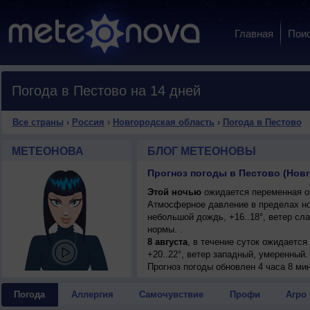
Главная
Пои
Погода в Пестово на 14 дней
Все страны
›
Россия
›
Новгородская область
›
Погода в Пестово
МЕТЕОНОВА
БЛОГ МЕТЕОНОВЫ
Прогноз погоды в Пестово (Нов
Этой ночью
ожидается переменная об
Атмосферное давление в пределах н
небольшой дождь, +16..18°, ветер с
нормы. .
8 августа
, в течение суток ожидается
+20..22°, ветер западный, умеренный.
Прогноз погоды
обновлен 4 часа 8 мин
Погода
Аллергия
Самочувствие
Профи
Агро