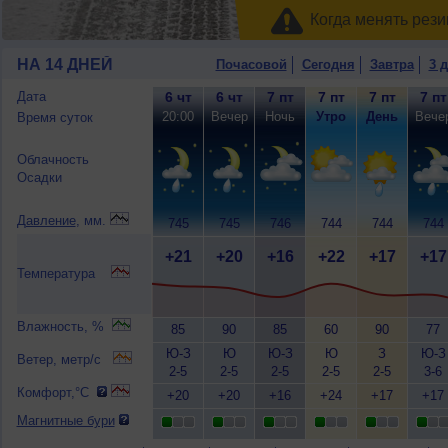
Когда менять рези
НА 14 ДНЕЙ
Почасовой
Сегодня
Завтра
3 
Дата
6 чт
6 чт
7 пт
7 пт
7 пт
7 пт
20:00
Вечер
Ночь
Утро
День
Вече
Время суток
Облачность
Осадки
Давление
, мм.
745
745
746
744
744
744
+21
+20
+16
+22
+17
+17
Температура
Влажность, %
85
90
85
60
90
77
Ю-З
Ю
Ю-З
Ю
З
Ю-З
Ветер, метр/с
2-5
2-5
2-5
2-5
2-5
3-6
Комфорт,°C
+20
+20
+16
+24
+17
+17
Магнитные бури