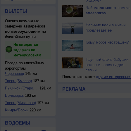
южного?
Чай матча может помочь
ВЫЛЕТЫ
аллергикам
Оценка возможных
Наличие цели в жизни
задержек авиарейсов
продлевает её
по метеоусловиям
на
ближайшие сутки
Кому мороз нестрашен?
Не ожидается
задержек по
метеоусловиям
Научный факт: бабушки
Погода по ближайшим
важны и полезны для
аэропортам
семьи
Череповец
148 км
Посмотрите также
другие интересные
Тверь (Змеево)
187 км
Рыбинск (Старосел...
191 км
РЕКЛАМА
Белозерск
193 км
Тверь (Мигалово)
197 км
Кимры/Борки
220 км
ВОДОЕМЫ