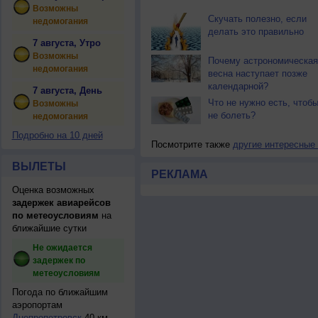
Возможны
Скучать полезно, если
недомогания
делать это правильно
7 августа, Утро
Возможны
Почему астрономическая
недомогания
весна наступает позже
календарной?
7 августа, День
Что не нужно есть, чтоб
Возможны
не болеть?
недомогания
Подробно на 10 дней
Посмотрите также
другие интересные
ВЫЛЕТЫ
РЕКЛАМА
Оценка возможных
задержек авиарейсов
по метеоусловиям
на
ближайшие сутки
Не ожидается
задержек по
метеоусловиям
Погода по ближайшим
аэропортам
Днепропетровск
40 км