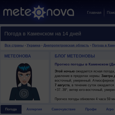
Главная
Пои
Погода в Каменском на 14 дней
Все страны
›
Украина
›
Днепропетровская область
›
Погода в Кам
МЕТЕОНОВА
БЛОГ МЕТЕОНОВЫ
Прогноз погоды в Каменском (Д
Этой ночью
ожидается ясная погода,
давление в пределах нормы.
Завтра 
восточный, умеренный. Атмосферное 
7 августа
, в течение суток ожидается
+37..39°, ветер юго-восточный, умере
Прогноз погоды
обновлен 4 часа 59 ми
Погода
Аллергия
Самочувствие
Профи
Агро