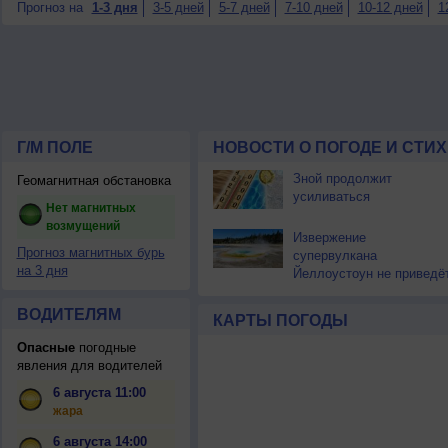
Прогноз на
1-3 дня
3-5 дней
5-7 дней
7-10 дней
10-12 дней
1
Г/М ПОЛЕ
НОВОСТИ О ПОГОДЕ И СТИ
Зной продолжит
Геомагнитная обстановка
усиливаться
Нет магнитных
возмущений
Извержение
Прогноз магнитных бурь
супервулкана
на 3 дня
Йеллоустоун не приведё
к уничтожению
цивилизации
ВОДИТЕЛЯМ
КАРТЫ ПОГОДЫ
Опасные
погодные
явления для водителей
6 августа 11:00
жара
6 августа 14:00