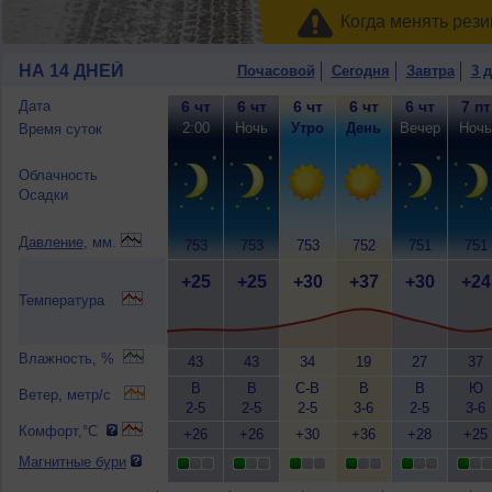
Когда менять рези
НА 14 ДНЕЙ
Почасовой
Сегодня
Завтра
3 
Дата
6 чт
6 чт
6 чт
6 чт
6 чт
7 пт
2:00
Ночь
Утро
День
Вечер
Ночь
Время суток
Облачность
Осадки
Давление
, мм.
753
753
753
752
751
751
+25
+25
+30
+37
+30
+24
Температура
Влажность, %
43
43
34
19
27
37
В
В
С-В
В
В
Ю
Ветер, метр/с
2-5
2-5
2-5
3-6
2-5
3-6
Комфорт,°C
+26
+26
+30
+36
+28
+25
Магнитные бури