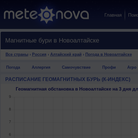
Главная
Пои
Магнитные бури в Новоалтайске
Все страны
›
Россия
›
Алтайский край
›
Погода в Новоалтайске
Погода
Аллергия
Самочувствие
Профи
Агро
РАСПИСАНИЕ ГЕОМАГНИТНЫХ БУРЬ (К-ИНДЕКС)
Геомагнитная обстановка в Новоалтайске на 3 дня 