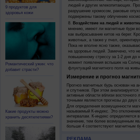
людей и других млекопитающих. Прон
9 продуктов для
разрушение хромосом, раковые опух
здоровья кожи
подвержены такому облучению космо
Воздействие на людей и животн
мнению, имеют ли магнитные бури во
как выбрасывание китов на берег. К
животных, а также у пчел, ориентир
Пока не вполне ясно также, оказыва
на здоровье людей. Замечено, что 
повышенному стрессу за 1-2 дня до н
момент появления вспышек на Солнц
Романтический ужин: что
флуктуаций магнитного поля на живы
добавит страсти?
Измерение и прогноз магнит
Прогноз магнитных бурь основан на а
и спутников. При этом анализируется
активные области вблизи восточного 
точными являются прогнозы до двух с
Для определения возмущенности магн
называемый К-индекс. Это отклонение
Какие продукты можно
интервалам. К-индекс определяется в
хранить десятилетиями?
значение, тем более возмущенным яв
больше 4 соответствуют магнитным б
РЕКЛАМА