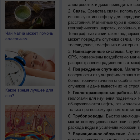
электросетях и даже приводить к ве
Связь.
Средства связи, испрльзую
используют ионосферу для передачи
расстояния. Магнитные бури в ионос
географических широтах, особенно, 
Чай матча может помочь
Телеграфные линии также подвержен
аллергикам
может повредить спутники связи, чт
телевидение, телефонию и интернет.
Навигационные системы.
Спутник
GPS, подвержены воздействию магни
распространения радиоволн в атмос
Повреждение спутников.
Магнитн
поверхности от ультрафиолетового и
более, горячие течения способны из
спуников и даже вывести их из строя
Какое время лучшее для
Геологоразведочные работы.
Маг
сна?
геологами для изучения подземных г
обнаруживаются нефть, газ и залежи
только при невозмущенном магнитно
Трубопроводы.
Быстро меняющиес
магнитноиндуцированные токи в труб
расхода воды и усилению коррозии т
Радиационное облучение.
Интенс
высокозаряженные частицы, которые