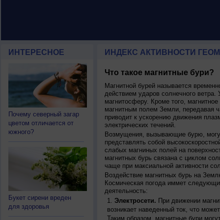
ИНТЕРЕСНОЕ
ИНДЕКС АКТИВНОСТИ ГЕОМ
Что такое магнитные бури?
Магнитной бурей называется времен
действием ударов солнечного ветра. 
магнитосферу. Кроме того, магнитное
магнитным полем Земли, передавая ча
Почему северный загар
приводит к ускорению движения плаз
цветом отличается от
электрических течений.
южного?
Возмущения, вызывающие бурю, могут
представлять собой высокоскоростной
слабых магниных полей на поверхнос
магнитных бурь связана с циклом сол
чаще при максиальной активности сол
Воздействие магнитных бурь на Земл
Космическая погода иммет следующи
деятельность:
Букет сирени вреден
Электросети.
При движении магнит
для здоровья
возникает наведенный ток, что может
Таким образом, магнитные бури могу