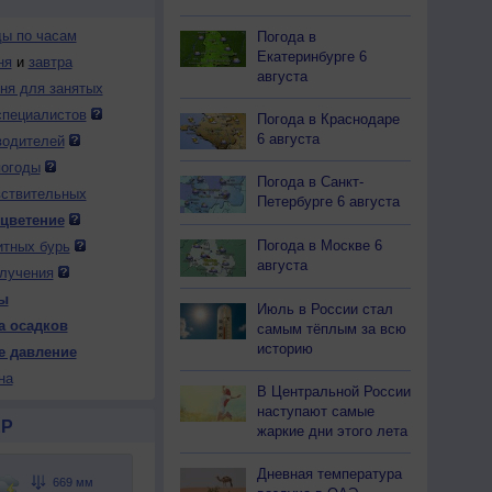
ды по часам
Погода в
Екатеринбурге 6
ня
и
завтра
августа
дня для занятых
специалистов
Погода в Краснодаре
6 августа
водителей
погоды
Погода в Санкт-
вствительных
Петербурге 6 августа
 цветение
Погода в Москве 6
итных бурь
августа
лучения
ы
Июль в России стал
а осадков
самым тёплым за всю
историю
е давление
на
В Центральной России
наступают самые
Р
жаркие дни этого лета
Дневная температура