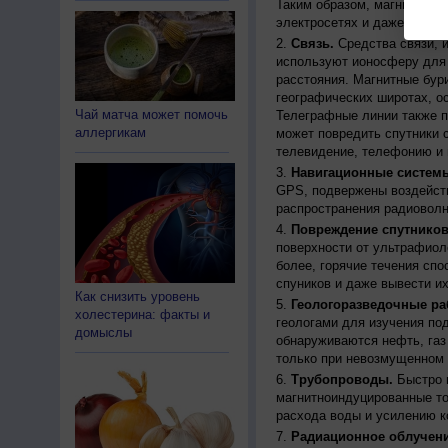
Таким образом, магнитные 
электросетях и даже приво
Связь.
Средства связи, 
используют ионосферу для 
расстояния. Магнитные бур
географических широтах, о
Чай матча может помочь
Телеграфные линии также п
аллергикам
может повредить спутники с
телевидение, телефонию и 
Навигационные систем
GPS, подвержены воздейств
распространения радиоволн
Повреждение спутников
поверхности от ультрафиол
более, горячие течения спо
спуников и даже вывести их
Как снизить уровень
Геологоразведочные ра
холестерина: факты и
геологами для изучения по
домыслы
обнаруживаются нефть, газ
только при невозмущенном 
Трубопроводы.
Быстро 
магнитноиндуцированные ток
расхода воды и усилению к
Радиационное облучени