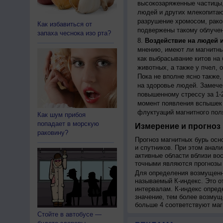
высокозаряженные частицы,
людей и других млекопитаю
разрушение хромосом, рако
Как избавиться от
подвержены такому облучен
запаха чеснока изо рта?
Воздействие на людей 
мнению, имеют ли магнитны
как выбрасывание китов на 
животных, а также у пчел,
Пока не вполне ясно также
на здоровье людей. Замече
повышенному стрессу за 1-2
момент появления вспышек 
флуктуаций магнитного пол
Как шум прибоя
попадает в морскую
Измерение и прогноз 
раковину?
Прогноз магнитных бурь осн
и спутников. При этом анал
активные области вблизи во
точными являются прогнозы 
Для определения возмущенно
называемый К-индекс. Это о
интервалам. К-индекс опред
значение, тем более возмущ
больше 4 соответствуют маг
Стойте в автобусе —