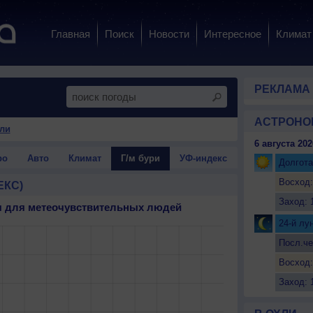
Главная
Поиск
Новости
Интересное
Климат
РЕКЛАМА
АСТРОНО
хли
6 августа 202
ро
Авто
Климат
Г/м бури
УФ-индекс
Долгота
Восход:
ЕКС)
Заход: 
ня для метеочувствительных людей
24-й лу
Посл.че
Восход:
Заход: 