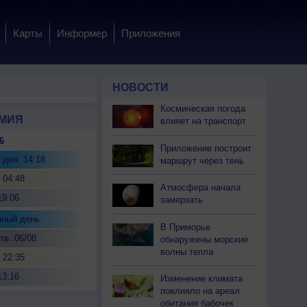
Карты
Информер
Приложения
НОВОСТИ
Космическая погода
МИЯ
влияет на транспорт
6
Приложение построит
 дня: 14:18
маршрут через тень
 04:48
Атмосфера начала
19:06
замерзать
нный день
В Приморье
тв. 06/08
обнаружены морские
волны тепла
 22:35
13:16
Изменение климата
повлияло на ареал
обитания бабочек