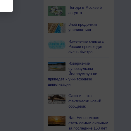
Погода в Москве 5
августа
Зной продолжит
усиливаться
Изменение климата
России происходит
очень быстро
Извержение
супервулкана
Йеллоустоун не
приведёт к уничтожению
цивилизации
Слизни – это
фактически новый
борщевик
Эль-Ниньо может
стать самым сильным
за последние 150 лет