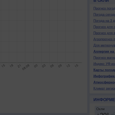
В ОХЛИ
Прогноз пого
Погода сегод
Погода на 3 
Прогноз для 
Прогноз для 
Агропрогноз 
Для метеочу
Аллергия на
Прогноз магн
Индекс УФ-из
Карты погод
Инфографик
Атмосферно
Климат регио
ИНФОРМЕ