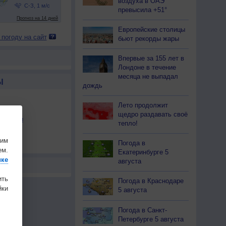
воздуха в ОАЭ
превысила +51°
Европейские столицы
 погоду на сайт
бьют рекорды жары
Впервые за 155 лет в
Лондоне в течение
месяца не выпадал
Ы
дождь
Лето продолжит
щедро раздавать своё
льности
тепло!
осы
шим
Погода в
а
ем.
Екатеринбурге 5
ике
августа
ить
Погода в Краснодаре
ки
5 августа
Погода в Санкт-
Петербурге 5 августа