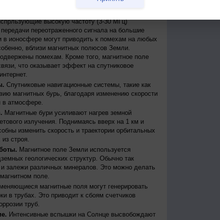
бури могут вызывать масштабные сбои в
дить к веерным отключениям электроэнергии.
испрльзующие высокую частоту (3-30 МГц)
передачи переотраженного сигнала на большие
и в ионосфере могут приводить к помехам на любых
собенно, вблизи магнитных полюсов Земли.
одвержены помехам. Кроме того, магнитное поле
вязи, что оказывает эффект на спутниковое
интернет.
ы.
Спутниковые навигационные системы, такие как
ию магнитных бурь, благодаря изменению скорости
 в атмосфере.
.
Магнитные бури усиливают нагрев земной
етового излучения. Поднимаясь вверх на 1 км и
собны изменить скорость и траектории орбитальных
 из строя.
боты.
Магнитное поле Земли используется
дземных геологических структур. Обычно так
 и залежи различных минералов. Это можно делать
магнитном поле.
меняющиеся магнитные поля могут генерировать
и в трубах. Это приводит к сбоям счетчиков
оррозии труб.
е.
Интенсивные вспышки на Солнце высвобождают