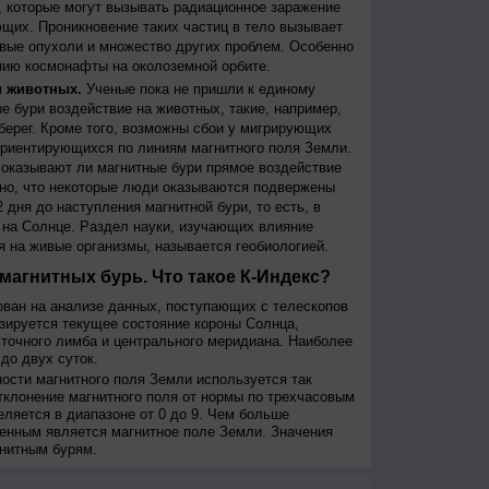
 которые могут вызывать радиационное заражение
щих. Проникновение таких частиц в тело вызывает
вые опухоли и множество других проблем. Особенно
ию космонафты на околоземной орбите.
и животных.
Ученые пока не пришли к единому
е бури воздействие на животных, такие, например,
берег. Кроме того, возможны сбои у мигрирующих
 ориентирующихся по линиям магнитного поля Земли.
, оказывают ли магнитные бури прямое воздействие
но, что некоторые люди оказываются подвержены
 дня до наступления магнитной бури, то есть, в
на Солнце. Раздел науки, изучающих влияние
я на живые организмы, называется геобиологией.
магнитных бурь. Что такое К-Индекс?
ован на анализе данных, поступающих с телескопов
изируется текущее состояние короны Солнца,
сточного лимба и центрального меридиана. Наиболее
до двух суток.
сти магнитного поля Земли используется так
тклонение магнитного поля от нормы по трехчасовым
еляется в диапазоне от 0 до 9. Чем больше
енным является магнитное поле Земли. Значения
нитным бурям.