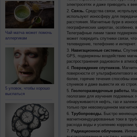
электросетях и даже приводить к ве
Связь.
Средства связи, испрльзую
используют ионосферу для передачи
расстояния. Магнитные бури в ионос
географических широтах, особенно, 
Чай матча может помочь
Телеграфные линии также подвержен
аллергикам
может повредить спутники связи, чт
телевидение, телефонию и интернет.
Навигационные системы.
Спутник
GPS, подвержены воздействию магни
распространения радиоволн в атмос
Повреждение спутников.
Магнитн
поверхности от ультрафиолетового и
более, горячие течения способны из
спуников и даже вывести их из строя
5 уловок, чтобы хорошо
Геологоразведочные работы.
Маг
выспаться
геологами для изучения подземных г
обнаруживаются нефть, газ и залежи
только при невозмущенном магнитно
Трубопроводы.
Быстро меняющиес
магнитноиндуцированные токи в труб
расхода воды и усилению коррозии т
Радиационное облучение.
Интенс
высокозаряженные частицы, которые