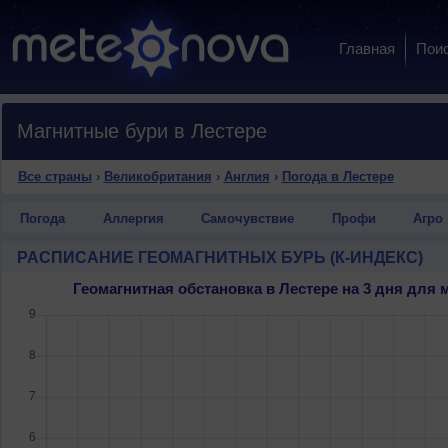
Главная
Пои
Магнитные бури в Лестере
Все страны
›
Великобритания
›
Англия
›
Погода в Лестере
Погода
Аллергия
Самочувствие
Профи
Агро
РАСПИСАНИЕ ГЕОМАГНИТНЫХ БУРЬ (К-ИНДЕКС)
Геомагнитная обстановка в Лестере на 3 дня дл