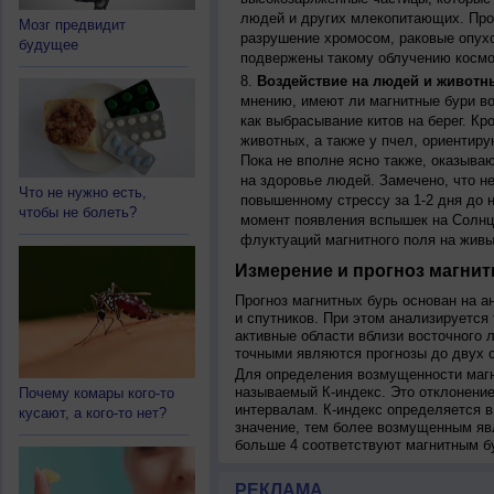
людей и других млекопитающих. Прон
Мозг предвидит
разрушение хромосом, раковые опух
будущее
подвержены такому облучению космо
Воздействие на людей и животн
мнению, имеют ли магнитные бури во
как выбрасывание китов на берег. К
животных, а также у пчел, ориентир
Пока не вполне ясно также, оказыва
на здоровье людей. Замечено, что 
Что не нужно есть,
повышенному стрессу за 1-2 дня до н
чтобы не болеть?
момент появления вспышек на Солнц
флуктуаций магнитного поля на живы
Измерение и прогноз магнит
Прогноз магнитных бурь основан на а
и спутников. При этом анализируется
активные области вблизи восточного 
точными являются прогнозы до двух с
Для определения возмущенности магн
называемый К-индекс. Это отклонение
Почему комары кого-то
интервалам. К-индекс определяется в
кусают, а кого-то нет?
значение, тем более возмущенным яв
больше 4 соответствуют магнитным б
РЕКЛАМА