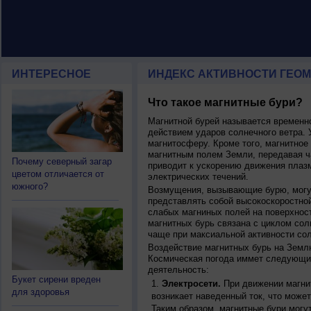
ИНТЕРЕСНОЕ
ИНДЕКС АКТИВНОСТИ ГЕОМ
Что такое магнитные бури?
Магнитной бурей называется времен
действием ударов солнечного ветра. 
магнитосферу. Кроме того, магнитное
магнитным полем Земли, передавая ча
Почему северный загар
приводит к ускорению движения плаз
цветом отличается от
электрических течений.
южного?
Возмущения, вызывающие бурю, могут
представлять собой высокоскоростной
слабых магниных полей на поверхнос
магнитных бурь связана с циклом сол
чаще при максиальной активности сол
Воздействие магнитных бурь на Земл
Космическая погода иммет следующи
деятельность:
Букет сирени вреден
Электросети.
При движении магнит
для здоровья
возникает наведенный ток, что может
Таким образом, магнитные бури могу