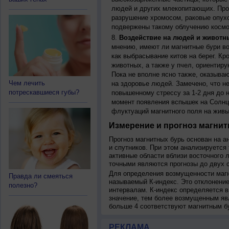
людей и других млекопитающих. Прон
разрушение хромосом, раковые опух
подвержены такому облучению космо
Воздействие на людей и животн
мнению, имеют ли магнитные бури во
как выбрасывание китов на берег. К
животных, а также у пчел, ориентир
Пока не вполне ясно также, оказыва
Чем лечить
на здоровье людей. Замечено, что 
потрескавшиеся губы?
повышенному стрессу за 1-2 дня до н
момент появления вспышек на Солнц
флуктуаций магнитного поля на живы
Измерение и прогноз магнит
Прогноз магнитных бурь основан на а
и спутников. При этом анализируется
активные области вблизи восточного 
точными являются прогнозы до двух с
Для определения возмущенности магн
Правда ли смеяться
называемый К-индекс. Это отклонение
полезно?
интервалам. К-индекс определяется в
значение, тем более возмущенным яв
больше 4 соответствуют магнитным б
РЕКЛАМА