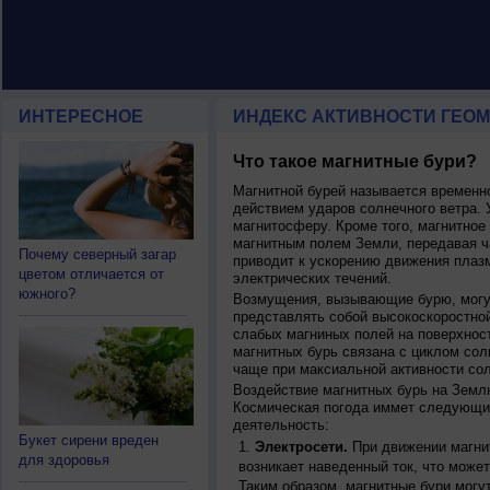
ИНТЕРЕСНОЕ
ИНДЕКС АКТИВНОСТИ ГЕОМ
Что такое магнитные бури?
Магнитной бурей называется времен
действием ударов солнечного ветра. 
магнитосферу. Кроме того, магнитное
магнитным полем Земли, передавая ча
Почему северный загар
приводит к ускорению движения плаз
цветом отличается от
электрических течений.
южного?
Возмущения, вызывающие бурю, могут
представлять собой высокоскоростной
слабых магниных полей на поверхнос
магнитных бурь связана с циклом сол
чаще при максиальной активности сол
Воздействие магнитных бурь на Земл
Космическая погода иммет следующи
деятельность:
Букет сирени вреден
Электросети.
При движении магнит
для здоровья
возникает наведенный ток, что может
Таким образом, магнитные бури могу