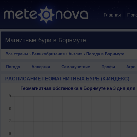
Главная
Пои
Магнитные бури в Борнмуте
Все страны
›
Великобритания
›
Англия
›
Погода в Борнмуте
Погода
Аллергия
Самочувствие
Профи
Агро
РАСПИСАНИЕ ГЕОМАГНИТНЫХ БУРЬ (К-ИНДЕКС)
Геомагнитная обстановка в Борнмуте на 3 дня дл