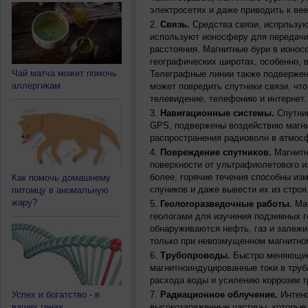
электросетях и даже приводить к ве
Связь.
Средства связи, испрльзую
используют ионосферу для передачи
расстояния. Магнитные бури в ионос
географических широтах, особенно, 
Чай матча может помочь
Телеграфные линии также подвержен
аллергикам
может повредить спутники связи, чт
телевидение, телефонию и интернет.
Навигационные системы.
Спутник
GPS, подвержены воздействию магни
распространения радиоволн в атмос
Повреждение спутников.
Магнитн
поверхности от ультрафиолетового и
более, горячие течения способны из
Как помочь домашнему
спуников и даже вывести их из строя
питомцу в аномальную
жару?
Геологоразведочные работы.
Маг
геологами для изучения подземных г
обнаруживаются нефть, газ и залежи
только при невозмущенном магнитно
Трубопроводы.
Быстро меняющиес
магнитноиндуцированные токи в труб
расхода воды и усилению коррозии т
Успех и богатство - в
Радиационное облучение.
Интенс
ваших генах
высокозаряженные частицы, которые