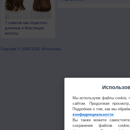
7 советов как отрастить
длинные и блестящие
волосы
Copyright © 2009-2026, Метеонова
Использов
Мы используем файлы cookie, 
сайтом. Продолжая просмотр
Подробнее о том, как мы обраб
конфиденциальности
.
Вы также можете самостояте
сохранение файлов cookie