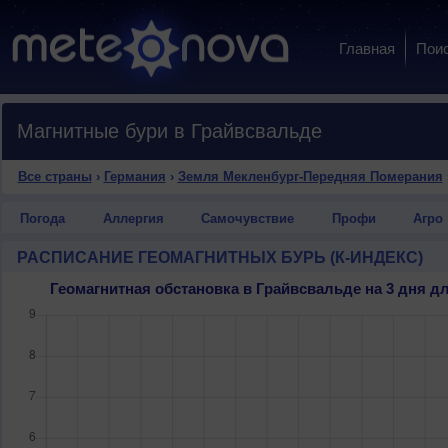
Главная
Пои
Магнитные бури в Грайвсвальде
Все страны
›
Германия
›
Земля Мекленбург-Передняя Померания
Погода
Аллергия
Самочувствие
Профи
Агро
РАСПИСАНИЕ ГЕОМАГНИТНЫХ БУРЬ (К-ИНДЕКС)
Геомагнитная обстановка в Грайвсвальде на 3 дня 