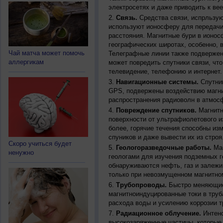
электросетях и даже приводить к ве
Связь.
Средства связи, испрльзую
используют ионосферу для передачи
расстояния. Магнитные бури в ионос
географических широтах, особенно, 
Чай матча может помочь
Телеграфные линии также подвержен
аллергикам
может повредить спутники связи, чт
телевидение, телефонию и интернет.
Навигационные системы.
Спутник
GPS, подвержены воздействию магни
распространения радиоволн в атмос
Повреждение спутников.
Магнитн
поверхности от ультрафиолетового и
более, горячие течения способны из
спуников и даже вывести их из строя
Скоро учиться будет
Геологоразведочные работы.
Маг
ненужно
геологами для изучения подземных г
обнаруживаются нефть, газ и залежи
только при невозмущенном магнитно
Трубопроводы.
Быстро меняющиес
магнитноиндуцированные токи в труб
расхода воды и усилению коррозии т
Радиационное облучение.
Интенс
высокозаряженные частицы, которые