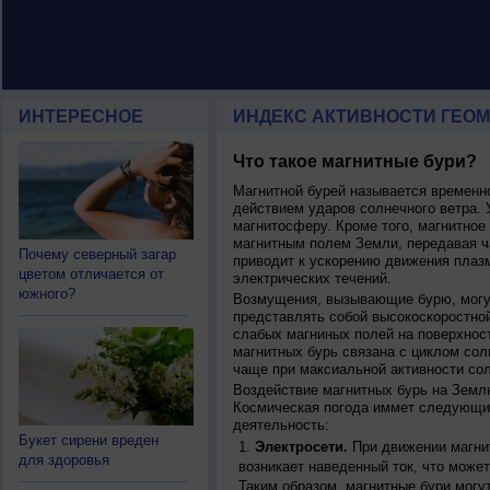
ИНТЕРЕСНОЕ
ИНДЕКС АКТИВНОСТИ ГЕОМ
Что такое магнитные бури?
Магнитной бурей называется времен
действием ударов солнечного ветра. 
магнитосферу. Кроме того, магнитное
магнитным полем Земли, передавая ча
Почему северный загар
приводит к ускорению движения плаз
цветом отличается от
электрических течений.
южного?
Возмущения, вызывающие бурю, могут
представлять собой высокоскоростной
слабых магниных полей на поверхнос
магнитных бурь связана с циклом сол
чаще при максиальной активности сол
Воздействие магнитных бурь на Земл
Космическая погода иммет следующи
деятельность:
Букет сирени вреден
Электросети.
При движении магнит
для здоровья
возникает наведенный ток, что может
Таким образом, магнитные бури могу