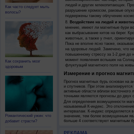
людей и других млекопитающих. Прон
Как часто следует мыть
разрушение хромосом, раковые опух
волосы?
подвержены такому облучению космо
Воздействие на людей и животн
мнению, имеют ли магнитные бури во
как выбрасывание китов на берег. К
животных, а также у пчел, ориентир
Пока не вполне ясно также, оказыва
на здоровье людей. Замечено, что 
повышенному стрессу за 1-2 дня до н
момент появления вспышек на Солнц
Как сохранить мозг
флуктуаций магнитного поля на живы
здоровым
Измерение и прогноз магнит
Прогноз магнитных бурь основан на а
и спутников. При этом анализируется
активные области вблизи восточного 
точными являются прогнозы до двух с
Для определения возмущенности магн
называемый К-индекс. Это отклонение
интервалам. К-индекс определяется в
Романтический ужин: что
значение, тем более возмущенным яв
больше 4 соответствуют магнитным б
добавит страсти?
РЕКЛАМА