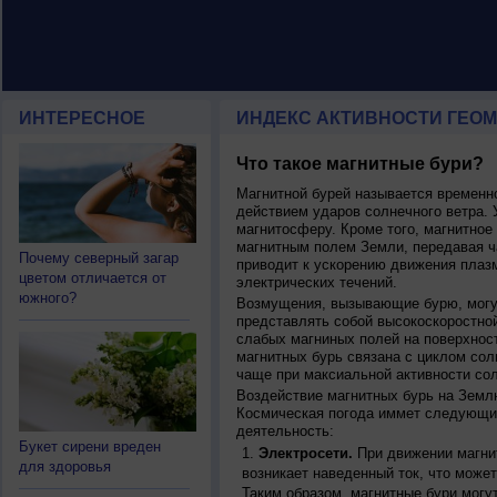
ИНТЕРЕСНОЕ
ИНДЕКС АКТИВНОСТИ ГЕОМ
Что такое магнитные бури?
Магнитной бурей называется времен
действием ударов солнечного ветра. 
магнитосферу. Кроме того, магнитное
магнитным полем Земли, передавая ча
Почему северный загар
приводит к ускорению движения плаз
цветом отличается от
электрических течений.
южного?
Возмущения, вызывающие бурю, могут
представлять собой высокоскоростной
слабых магниных полей на поверхнос
магнитных бурь связана с циклом сол
чаще при максиальной активности сол
Воздействие магнитных бурь на Земл
Космическая погода иммет следующи
деятельность:
Букет сирени вреден
Электросети.
При движении магнит
для здоровья
возникает наведенный ток, что может
Таким образом, магнитные бури могу