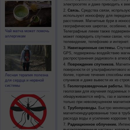
электросетях и даже приводить к ве
Связь.
Средства связи, испрльзую
используют ионосферу для передачи
расстояния. Магнитные бури в ионос
географических широтах, особенно, 
Чай матча может помочь
Телеграфные линии также подвержен
аллергикам
может повредить спутники связи, чт
телевидение, телефонию и интернет.
Навигационные системы.
Спутник
GPS, подвержены воздействию магни
распространения радиоволн в атмос
Повреждение спутников.
Магнитн
поверхности от ультрафиолетового и
более, горячие течения способны из
Лесная терапия полезна
спуников и даже вывести их из строя
для сердца и нервной
системы
Геологоразведочные работы.
Маг
геологами для изучения подземных г
обнаруживаются нефть, газ и залежи
только при невозмущенном магнитно
Трубопроводы.
Быстро меняющиес
магнитноиндуцированные токи в труб
расхода воды и усилению коррозии т
Радиационное облучение.
Интенс
высокозаряженные частицы, которые