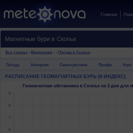
Главная
Пои
Магнитные бури в Скопье
Все страны
›
Македония
›
›
Погода в Скопье
Погода
Аллергия
Самочувствие
Профи
Агро
РАСПИСАНИЕ ГЕОМАГНИТНЫХ БУРЬ (К-ИНДЕКС)
Геомагнитная обстановка в Скопье на 3 дня для