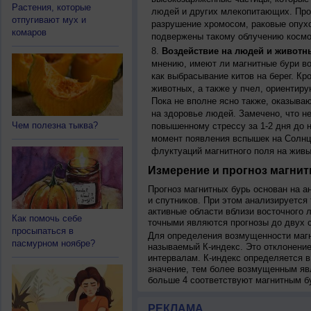
Растения, которые
людей и других млекопитающих. Прон
отпугивают мух и
разрушение хромосом, раковые опух
комаров
подвержены такому облучению космо
Воздействие на людей и животн
мнению, имеют ли магнитные бури во
как выбрасывание китов на берег. К
животных, а также у пчел, ориентир
Пока не вполне ясно также, оказыва
на здоровье людей. Замечено, что 
Чем полезна тыква?
повышенному стрессу за 1-2 дня до н
момент появления вспышек на Солнц
флуктуаций магнитного поля на живы
Измерение и прогноз магнит
Прогноз магнитных бурь основан на а
и спутников. При этом анализируется
активные области вблизи восточного 
Как помочь себе
точными являются прогнозы до двух с
просыпаться в
Для определения возмущенности магн
пасмурном ноябре?
называемый К-индекс. Это отклонение
интервалам. К-индекс определяется в
значение, тем более возмущенным яв
больше 4 соответствуют магнитным б
РЕКЛАМА