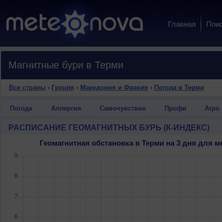
Главная
Пои
Магнитные бури в Терми
Все страны
›
Греция
›
Македония и Фракия
›
Погода в Терми
Погода
Аллергия
Самочувствие
Профи
Агро
РАСПИСАНИЕ ГЕОМАГНИТНЫХ БУРЬ (К-ИНДЕКС)
Геомагнитная обстановка в Терми на 3 дня для