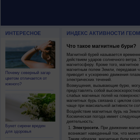
ИНТЕРЕСНОЕ
ИНДЕКС АКТИВНОСТИ ГЕОМ
Что такое магнитные бури?
Магнитной бурей называется времен
действием ударов солнечного ветра. 
магнитосферу. Кроме того, магнитное
магнитным полем Земли, передавая ча
Почему северный загар
приводит к ускорению движения плаз
цветом отличается от
электрических течений.
южного?
Возмущения, вызывающие бурю, могут
представлять собой высокоскоростной
слабых магниных полей на поверхнос
магнитных бурь связана с циклом сол
чаще при максиальной активности сол
Воздействие магнитных бурь на Земл
Космическая погода иммет следующи
деятельность:
Букет сирени вреден
Электросети.
При движении магнит
для здоровья
возникает наведенный ток, что может
Таким образом, магнитные бури могу