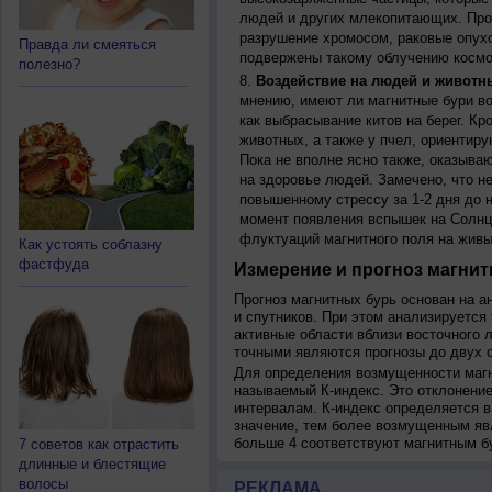
людей и других млекопитающих. Прон
разрушение хромосом, раковые опух
Правда ли смеяться
подвержены такому облучению космо
полезно?
Воздействие на людей и животн
мнению, имеют ли магнитные бури во
как выбрасывание китов на берег. К
животных, а также у пчел, ориентир
Пока не вполне ясно также, оказыва
на здоровье людей. Замечено, что 
повышенному стрессу за 1-2 дня до н
момент появления вспышек на Солнц
флуктуаций магнитного поля на живы
Как устоять соблазну
фастфуда
Измерение и прогноз магнит
Прогноз магнитных бурь основан на а
и спутников. При этом анализируется
активные области вблизи восточного 
точными являются прогнозы до двух с
Для определения возмущенности магн
называемый К-индекс. Это отклонение
интервалам. К-индекс определяется в
значение, тем более возмущенным яв
больше 4 соответствуют магнитным б
7 советов как отрастить
длинные и блестящие
волосы
РЕКЛАМА