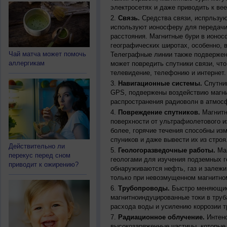
электросетях и даже приводить к ве
Связь.
Средства связи, испрльзую
используют ионосферу для передачи
расстояния. Магнитные бури в ионос
географических широтах, особенно, 
Чай матча может помочь
Телеграфные линии также подвержен
аллергикам
может повредить спутники связи, чт
телевидение, телефонию и интернет.
Навигационные системы.
Спутник
GPS, подвержены воздействию магни
распространения радиоволн в атмос
Повреждение спутников.
Магнитн
поверхности от ультрафиолетового и
более, горячие течения способны из
спуников и даже вывести их из строя
Действительно ли
Геологоразведочные работы.
Маг
перекус перед сном
геологами для изучения подземных г
приводит к ожирению?
обнаруживаются нефть, газ и залежи
только при невозмущенном магнитно
Трубопроводы.
Быстро меняющиес
магнитноиндуцированные токи в труб
расхода воды и усилению коррозии т
Радиационное облучение.
Интенс
высокозаряженные частицы, которые