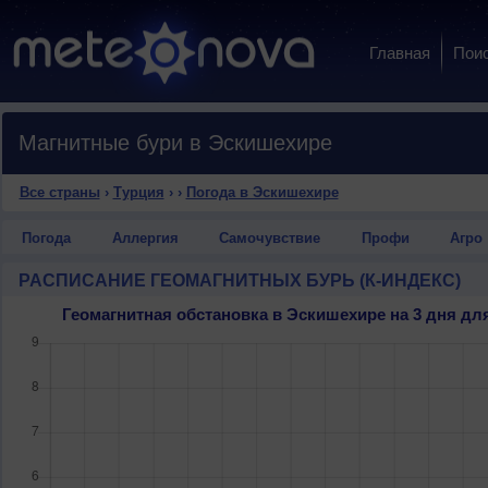
Главная
Пои
Магнитные бури в Эскишехире
Все страны
›
Турция
›
›
Погода в Эскишехире
Погода
Аллергия
Самочувствие
Профи
Агро
РАСПИСАНИЕ ГЕОМАГНИТНЫХ БУРЬ (К-ИНДЕКС)
Геомагнитная обстановка в Эскишехире на 3 дня д