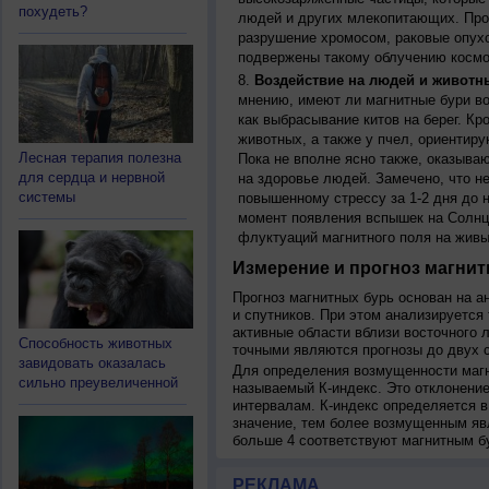
похудеть?
людей и других млекопитающих. Прон
разрушение хромосом, раковые опух
подвержены такому облучению космо
Воздействие на людей и животн
мнению, имеют ли магнитные бури во
как выбрасывание китов на берег. К
животных, а также у пчел, ориентир
Лесная терапия полезна
Пока не вполне ясно также, оказыва
для сердца и нервной
на здоровье людей. Замечено, что 
системы
повышенному стрессу за 1-2 дня до н
момент появления вспышек на Солнц
флуктуаций магнитного поля на живы
Измерение и прогноз магнит
Прогноз магнитных бурь основан на а
и спутников. При этом анализируется
активные области вблизи восточного 
Способность животных
точными являются прогнозы до двух с
завидовать оказалась
Для определения возмущенности магн
сильно преувеличенной
называемый К-индекс. Это отклонение
интервалам. К-индекс определяется в
значение, тем более возмущенным яв
больше 4 соответствуют магнитным б
РЕКЛАМА