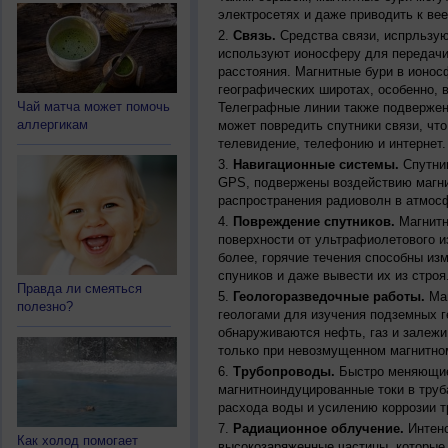
электросетях и даже приводить к ве
Связь.
Средства связи, испрльзую
используют ионосферу для передачи
расстояния. Магнитные бури в ионос
географических широтах, особенно, 
Чай матча может помочь
Телеграфные линии также подвержен
аллергикам
может повредить спутники связи, чт
телевидение, телефонию и интернет.
Навигационные системы.
Спутник
GPS, подвержены воздействию магни
распространения радиоволн в атмос
Повреждение спутников.
Магнитн
поверхности от ультрафиолетового и
более, горячие течения способны из
спуников и даже вывести их из строя
Правда ли смеяться
Геологоразведочные работы.
Маг
полезно?
геологами для изучения подземных г
обнаруживаются нефть, газ и залежи
только при невозмущенном магнитно
Трубопроводы.
Быстро меняющиес
магнитноиндуцированные токи в труб
расхода воды и усилению коррозии т
Радиационное облучение.
Интенс
Как холод помогает
высокозаряженные частицы, которые