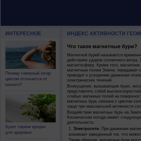
ИНТЕРЕСНОЕ
ИНДЕКС АКТИВНОСТИ ГЕОМ
Что такое магнитные бури?
Магнитной бурей называется времен
действием ударов солнечного ветра. 
магнитосферу. Кроме того, магнитное
магнитным полем Земли, передавая ча
Почему северный загар
приводит к ускорению движения плаз
цветом отличается от
электрических течений.
южного?
Возмущения, вызывающие бурю, могут
представлять собой высокоскоростной
слабых магниных полей на поверхнос
магнитных бурь связана с циклом сол
чаще при максиальной активности сол
Воздействие магнитных бурь на Земл
Космическая погода иммет следующи
деятельность:
Букет сирени вреден
Электросети.
При движении магнит
для здоровья
возникает наведенный ток, что может
Таким образом, магнитные бури могу