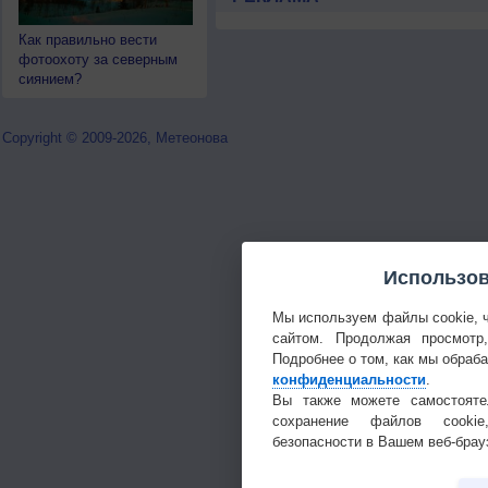
Как правильно вести
фотоохоту за северным
сиянием?
Copyright © 2009-2026, Метеонова
Использов
Мы используем файлы cookie, 
сайтом. Продолжая просмотр
Подробнее о том, как мы обраб
конфиденциальности
.
Вы также можете самостояте
сохранение файлов cookie
безопасности в Вашем веб-брау