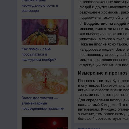
Улыбка играет
высокозаряженные частицы,
неожиданную роль в
людей и других млекопитаю
разговоре
разрушение хромосом, рако
подвержены такому облучен
Воздействие на людей 
мнению, имеют ли магнитны
как выбрасывание китов на 
животных, а также у пчел,
Пока не вполне ясно также
Как помочь себе
на здоровье людей. Замече
просыпаться в
повышенному стрессу за 1-2
пасмурном ноябре?
момент появления вспышек 
флуктуаций магнитного пол
Измерение и прогноз 
Прогноз магнитных бурь осн
и спутников. При этом анал
активные области вблизи во
точными являются прогнозы 
Залог долголетия —
Для определения возмущенно
элементарные
называемый К-индекс. Это о
повседневные привычки
интервалам. К-индекс опред
значение, тем более возмущ
больше 4 соответствуют маг