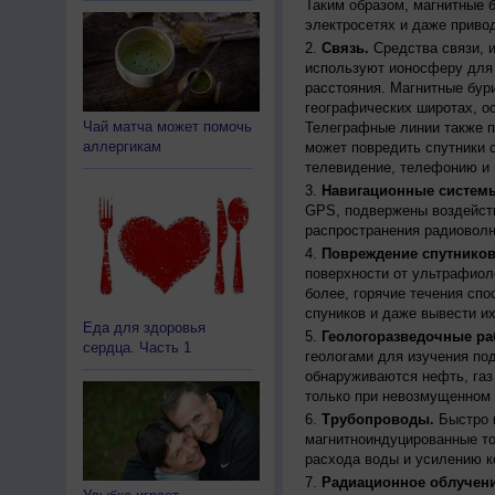
Таким образом, магнитные 
электросетях и даже приво
Связь.
Средства связи, 
используют ионосферу для 
расстояния. Магнитные бур
географических широтах, о
Чай матча может помочь
Телеграфные линии также п
аллергикам
может повредить спутники с
телевидение, телефонию и 
Навигационные систем
GPS, подвержены воздейств
распространения радиоволн
Повреждение спутников
поверхности от ультрафиол
более, горячие течения спо
спуников и даже вывести их
Еда для здоровья
Геологоразведочные ра
сердца. Часть 1
геологами для изучения по
обнаруживаются нефть, газ
только при невозмущенном 
Трубопроводы.
Быстро 
магнитноиндуцированные ток
расхода воды и усилению к
Радиационное облучени