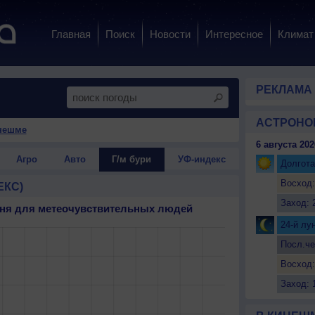
Главная
Поиск
Новости
Интересное
Климат
РЕКЛАМА
АСТРОНО
нешме
6 августа 202
Агро
Авто
Г/м бури
УФ-индекс
Долгота
Восход:
ЕКС)
Заход: 
 дня для метеочувствительных людей
24-й лу
Посл.че
Восход:
Заход: 