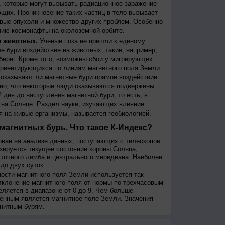
 которые могут вызывать радиационное заражение
щих. Проникновение таких частиц в тело вызывает
вые опухоли и множество других проблем. Особенно
ию космонафты на околоземной орбите.
и животных.
Ученые пока не пришли к единому
е бури воздействие на животных, такие, например,
берег. Кроме того, возможны сбои у мигрирующих
 ориентирующихся по линиям магнитного поля Земли.
, оказывают ли магнитные бури прямое воздействие
но, что некоторые люди оказываются подвержены
 дня до наступления магнитной бури, то есть, в
на Солнце. Раздел науки, изучающих влияние
я на живые организмы, называется геобиологией.
магнитных бурь. Что такое К-Индекс?
ован на анализе данных, поступающих с телескопов
изируется текущее состояние короны Солнца,
сточного лимба и центрального меридиана. Наиболее
до двух суток.
сти магнитного поля Земли используется так
тклонение магнитного поля от нормы по трехчасовым
еляется в диапазоне от 0 до 9. Чем больше
енным является магнитное поле Земли. Значения
нитным бурям.