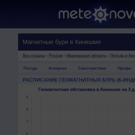
Магнитные бури в Кинешме
Все страны
›
Россия
›
Ивановская область
›
Погода в Ки
Погода
Аллергия
Самочувствие
Профи
РАСПИСАНИЕ ГЕОМАГНИТНЫХ БУРЬ (К-ИНД
Геомагнитная обстановка в Кинешме на 3