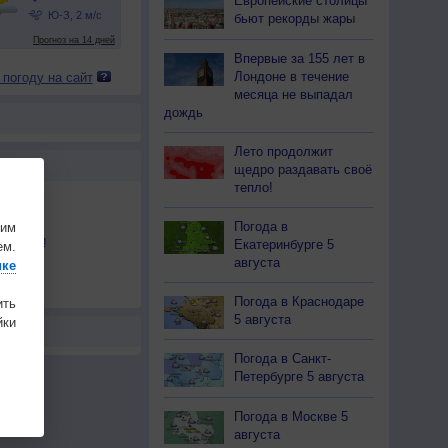
Европейские столицы
бьют рекорды жары
Впервые за 155 лет в
Лондоне в течение
 погоду на сайт
месяца не выпадал
дождь
Лето продолжит
Ы
щедро раздавать своё
тепло!
Погода в
шим
льности
Екатеринбурге 5
ем.
августа
ике
осы
а
Погода в Краснодаре
ить
5 августа
ки
Погода в Санкт-
Петербурге 5 августа
Погода в Москве 5
августа