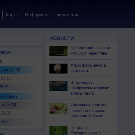
Карты
Информер
Приложения
НОВОСТИ
Приложение построит
МИЯ
маршрут через тень
6
Атмосфера начала
 дня: 15:58
замерзать
 04:17
В Приморье
20:15
обнаружены морские
волны тепла
нный день
тв. 06/08
Изменение климата
повлияло на ареал
 21:36
обитания бабочек
14:52
Погода в
Екатеринбурге 6