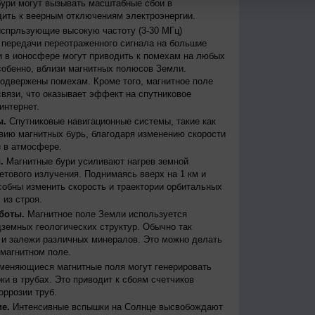
бури могут вызывать масштабные сбои в
дить к веерным отключениям электроэнергии.
испрльзующие высокую частоту (3-30 МГц)
передачи переотраженного сигнала на большие
и в ионосфере могут приводить к помехам на любых
собенно, вблизи магнитных полюсов Земли.
одвержены помехам. Кроме того, магнитное поле
вязи, что оказывает эффект на спутниковое
интернет.
ы.
Спутниковые навигационные системы, такие как
ию магнитных бурь, благодаря изменению скорости
 в атмосфере.
.
Магнитные бури усиливают нагрев земной
етового излучения. Поднимаясь вверх на 1 км и
собны изменить скорость и траектории орбитальных
 из строя.
боты.
Магнитное поле Земли используется
дземных геологических структур. Обычно так
 и залежи различных минералов. Это можно делать
магнитном поле.
меняющиеся магнитные поля могут генерировать
и в трубах. Это приводит к сбоям счетчиков
оррозии труб.
е.
Интенсивные вспышки на Солнце высвобождают