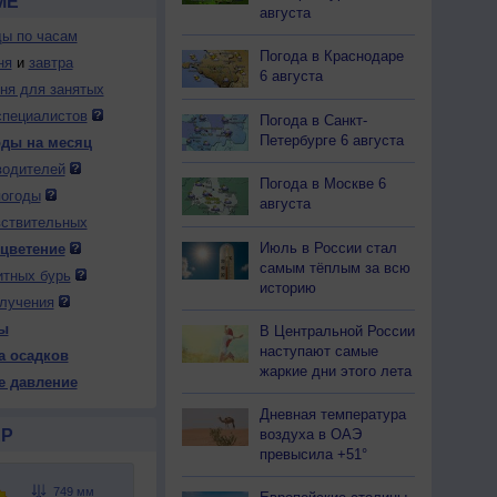
МЕ
августа
ды по часам
Погода в Краснодаре
ня
и
завтра
6 августа
дня для занятых
специалистов
Погода в Санкт-
Петербурге 6 августа
оды на месяц
водителей
Погода в Москве 6
погоды
августа
вствительных
Июль в России стал
 цветение
самым тёплым за всю
итных бурь
историю
лучения
ы
В Центральной России
наступают самые
а осадков
жаркие дни этого лета
е давление
Дневная температура
воздуха в ОАЭ
Р
превысила +51°