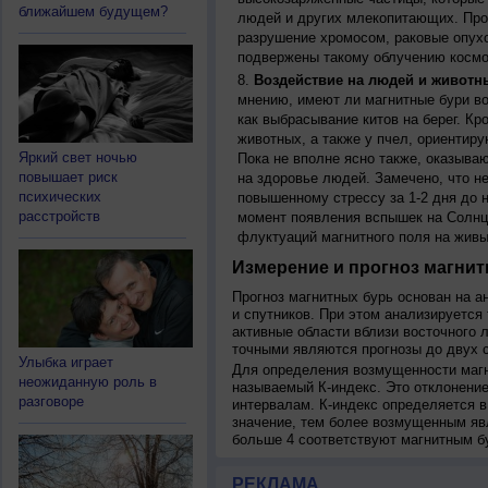
ближайшем будущем?
людей и других млекопитающих. Прон
разрушение хромосом, раковые опух
подвержены такому облучению космо
Воздействие на людей и животн
мнению, имеют ли магнитные бури во
как выбрасывание китов на берег. К
животных, а также у пчел, ориентир
Яркий свет ночью
Пока не вполне ясно также, оказыва
повышает риск
на здоровье людей. Замечено, что 
психических
повышенному стрессу за 1-2 дня до н
расстройств
момент появления вспышек на Солнц
флуктуаций магнитного поля на живы
Измерение и прогноз магнит
Прогноз магнитных бурь основан на а
и спутников. При этом анализируется
активные области вблизи восточного 
точными являются прогнозы до двух с
Улыбка играет
Для определения возмущенности магн
неожиданную роль в
называемый К-индекс. Это отклонение
разговоре
интервалам. К-индекс определяется в
значение, тем более возмущенным яв
больше 4 соответствуют магнитным б
РЕКЛАМА