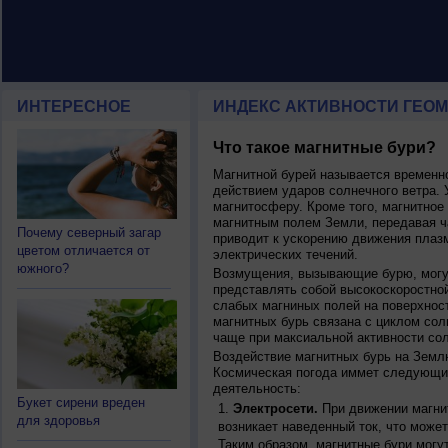
ИНТЕРЕСНОЕ
ИНДЕКС АКТИВНОСТИ ГЕОМ
Что такое магнитные бури?
Магнитной бурей называется времен
действием ударов солнечного ветра. 
магнитосферу. Кроме того, магнитное
магнитным полем Земли, передавая ча
Почему северный загар
приводит к ускорению движения плаз
цветом отличается от
электрических течений.
южного?
Возмущения, вызывающие бурю, могут
представлять собой высокоскоростной
слабых магниных полей на поверхнос
магнитных бурь связана с циклом сол
чаще при максиальной активности сол
Воздействие магнитных бурь на Земл
Космическая погода иммет следующи
деятельность:
Букет сирени вреден
Электросети.
При движении магнит
для здоровья
возникает наведенный ток, что может
Таким образом, магнитные бури могу