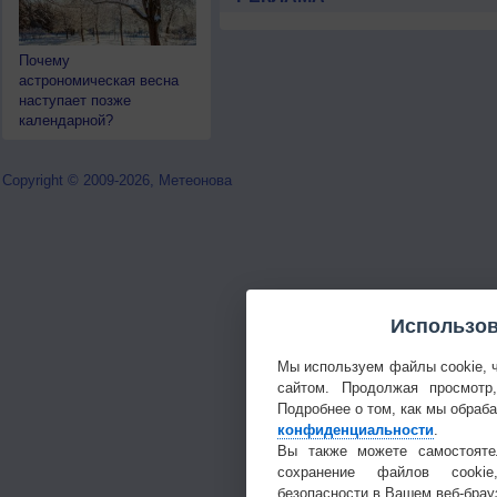
Почему
астрономическая весна
наступает позже
календарной?
Copyright © 2009-2026, Метеонова
Использов
Мы используем файлы cookie, 
сайтом. Продолжая просмотр
Подробнее о том, как мы обраб
конфиденциальности
.
Вы также можете самостояте
сохранение файлов cookie
безопасности в Вашем веб-брау