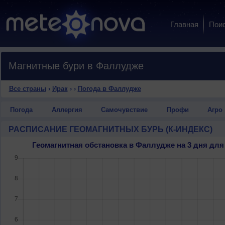
Главная
Пои
Магнитные бури в Фаллудже
Все страны
›
Ирак
›
›
Погода в Фаллудже
Погода
Аллергия
Самочувствие
Профи
Агро
РАСПИСАНИЕ ГЕОМАГНИТНЫХ БУРЬ (К-ИНДЕКС)
Геомагнитная обстановка в Фаллудже на 3 дня дл