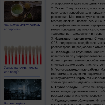
электросетях и даже приводить к ве
Связь.
Средства связи, испрльзую
используют ионосферу для передачи
расстояния. Магнитные бури в ионос
географических широтах, особенно, 
Чай матча может помочь
Телеграфные линии также подвержен
аллергикам
может повредить спутники связи, чт
телевидение, телефонию и интернет.
Навигационные системы.
Спутник
GPS, подвержены воздействию магни
распространения радиоволн в атмос
Повреждение спутников.
Магнитн
поверхности от ультрафиолетового и
более, горячие течения способны из
спуников и даже вывести их из строя
Ушные палочки: польза
Геологоразведочные работы.
Маг
или вред?
геологами для изучения подземных г
обнаруживаются нефть, газ и залежи
только при невозмущенном магнитно
Трубопроводы.
Быстро меняющиес
магнитноиндуцированные токи в труб
расхода воды и усилению коррозии т
Радиационное облучение.
Интенс
Что нас ждёт в
высокозаряженные частицы, которые