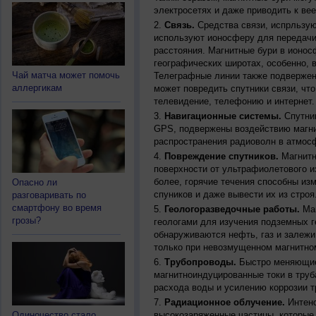
электросетях и даже приводить к ве
Связь.
Средства связи, испрльзую
используют ионосферу для передачи
расстояния. Магнитные бури в ионос
географических широтах, особенно, 
Чай матча может помочь
Телеграфные линии также подвержен
аллергикам
может повредить спутники связи, чт
телевидение, телефонию и интернет.
Навигационные системы.
Спутник
GPS, подвержены воздействию магни
распространения радиоволн в атмос
Повреждение спутников.
Магнитн
поверхности от ультрафиолетового и
более, горячие течения способны из
Опасно ли
спуников и даже вывести их из строя
разговаривать по
смартфону во время
Геологоразведочные работы.
Маг
грозы?
геологами для изучения подземных г
обнаруживаются нефть, газ и залежи
только при невозмущенном магнитно
Трубопроводы.
Быстро меняющиес
магнитноиндуцированные токи в труб
расхода воды и усилению коррозии т
Радиационное облучение.
Интенс
Одиночество стало
высокозаряженные частицы, которые