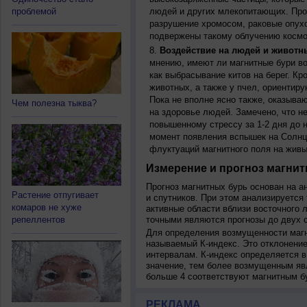
проблемой
людей и других млекопитающих. Прон
разрушение хромосом, раковые опух
подвержены такому облучению космо
Воздействие на людей и животн
мнению, имеют ли магнитные бури во
как выбрасывание китов на берег. К
животных, а также у пчел, ориентир
Пока не вполне ясно также, оказыва
Чем полезна тыква?
на здоровье людей. Замечено, что 
повышенному стрессу за 1-2 дня до н
момент появления вспышек на Солнц
флуктуаций магнитного поля на живы
Измерение и прогноз магнит
Прогноз магнитных бурь основан на а
Растение отпугивает
и спутников. При этом анализируется
комаров не хуже
активные области вблизи восточного 
репеллентов
точными являются прогнозы до двух с
Для определения возмущенности магн
называемый К-индекс. Это отклонение
интервалам. К-индекс определяется в
значение, тем более возмущенным яв
больше 4 соответствуют магнитным б
РЕКЛАМА