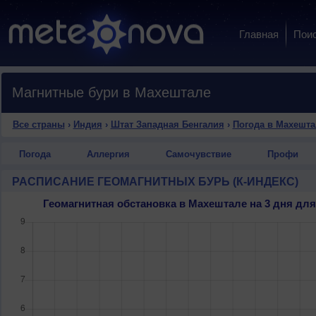
Главная
Пои
Магнитные бури в Махештале
Все страны
›
Индия
›
Штат Западная Бенгалия
›
Погода в Махешта
Погода
Аллергия
Самочувствие
Профи
РАСПИСАНИЕ ГЕОМАГНИТНЫХ БУРЬ (К-ИНДЕКС)
Геомагнитная обстановка в Махештале на 3 дня д