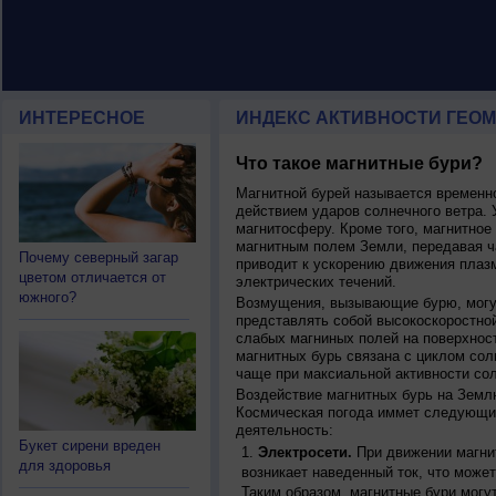
ИНТЕРЕСНОЕ
ИНДЕКС АКТИВНОСТИ ГЕОМ
Что такое магнитные бури?
Магнитной бурей называется времен
действием ударов солнечного ветра. 
магнитосферу. Кроме того, магнитное
магнитным полем Земли, передавая ча
Почему северный загар
приводит к ускорению движения плаз
цветом отличается от
электрических течений.
южного?
Возмущения, вызывающие бурю, могут
представлять собой высокоскоростной
слабых магниных полей на поверхнос
магнитных бурь связана с циклом сол
чаще при максиальной активности сол
Воздействие магнитных бурь на Земл
Космическая погода иммет следующи
деятельность:
Букет сирени вреден
Электросети.
При движении магнит
для здоровья
возникает наведенный ток, что может
Таким образом, магнитные бури могу