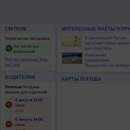
Г/М ПОЛЕ
ИНТЕРЕСНЫЕ ФАКТЫ О ПР
В Центральной России
Геомагнитная обстановка
наступают самые жаркие
Нет магнитных
дни этого лета
возмущений
Извержение
Прогноз магнитных бурь
супервулкана
на 3 дня
Йеллоустоун не приведё
к уничтожению
цивилизации
ВОДИТЕЛЯМ
КАРТЫ ПОГОДЫ
Опасные
погодные
явления для водителей
6 августа 11:00
гроза
жара
6 августа 14:00
гроза