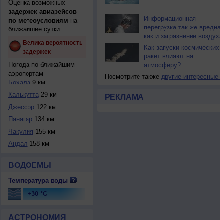
Оценка возможных
задержек авиарейсов
Информационная
по метеоусловиям
на
перегрузка так же вредна
ближайшие сутки
как и загрязнение воздух
Велика вероятность
Как запуски космических
задержек
ракет влияют на
Погода по ближайшим
атмосферу?
аэропортам
Посмотрите также
другие интересные
Бехала
9 км
Калькутта
29 км
РЕКЛАМА
Джессор
122 км
Панагар
134 км
Чакулия
155 км
Андал
158 км
ВОДОЕМЫ
Температура воды
+30 °C
АСТРОНОМИЯ