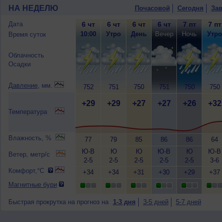
НА НЕДЕЛЮ
Почасовой
Сегодня
Зав
Дата
6 чт
6 чт
6 чт
6 чт
7 пт
7 пт
10:00
Утро
День
Вечер
Ночь
Утро
Время суток
Облачность
Осадки
Давление
, мм.
752
751
750
751
750
750
+29
+29
+27
+27
+26
+32
Температура
Влажность, %
77
79
85
86
86
64
Ю-В
Ю
Ю
Ю-В
Ю
Ю-В
Ветер, метр/с
2-5
2-5
2-5
2-5
2-5
3-6
Комфорт,°C
+34
+34
+31
+30
+29
+37
Магнитные бури
Быстрая прокрутка на прогноз на
1-3 дня
3-5 дней
5-7 дней