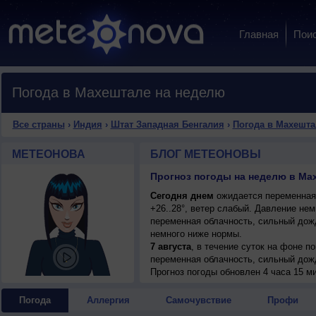
Главная
Пои
Погода в Махештале на неделю
Все страны
›
Индия
›
Штат Западная Бенгалия
›
Погода в Махешта
МЕТЕОНОВА
БЛОГ МЕТЕОНОВЫ
Сегодня днем
ожидается переменная 
+26..28°, ветер слабый. Давление нем
переменная облачность, сильный дожд
немного ниже нормы.
7 августа
, в течение суток на фоне 
переменная облачность, сильный дожд
+30..32°, ветер слабый.
Прогноз погоды
обновлен 4 часа 15 ми
Погода
Аллергия
Самочувствие
Профи