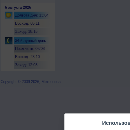
6 августа 2026
Долгота дня: 13:04
Восход: 05:11
Заход: 18:15
24-й лунный день
Посл.четв. 06/08
Восход: 23:10
Заход: 12:03
Copyright © 2009-2026, Метеонова
Использов