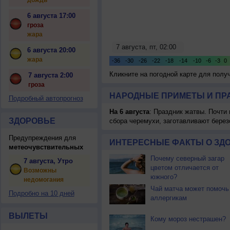
дождь
6 августа 17:00
гроза
жара
6 августа 20:00
жара
Кликните на погодной карте для пол
7 августа 2:00
гроза
НАРОДНЫЕ ПРИМЕТЫ И ПР
Подробный автопрогноз
На 6 августа
: Праздник жатвы. Почти
ЗДОРОВЬЕ
сбора черемухи, заготавливают берез
Предупреждения для
ИНТЕРЕСНЫЕ ФАКТЫ О ЗД
метеочувствительных
Почему северный загар
7 августа, Утро
цветом отличается от
Возможны
южного?
недомогания
Чай матча может помочь
Подробно на 10 дней
аллергикам
ВЫЛЕТЫ
Кому мороз нестрашен?