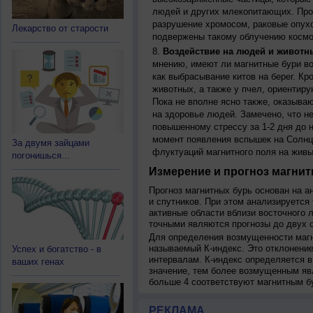
людей и других млекопитающих. Прон
разрушение хромосом, раковые опух
Лекарство от старости
подвержены такому облучению космо
Воздействие на людей и животн
мнению, имеют ли магнитные бури во
как выбрасывание китов на берег. К
животных, а также у пчел, ориентир
Пока не вполне ясно также, оказыва
на здоровье людей. Замечено, что 
повышенному стрессу за 1-2 дня до н
момент появления вспышек на Солнц
За двумя зайцами
флуктуаций магнитного поля на живы
погонишься...
Измерение и прогноз магнит
Прогноз магнитных бурь основан на а
и спутников. При этом анализируется
активные области вблизи восточного 
точными являются прогнозы до двух с
Для определения возмущенности магн
называемый К-индекс. Это отклонение
Успех и богатство - в
интервалам. К-индекс определяется в
ваших генах
значение, тем более возмущенным яв
больше 4 соответствуют магнитным б
РЕКЛАМА