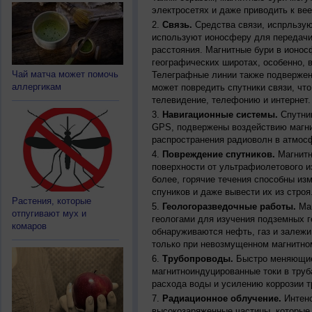
электросетях и даже приводить к ве
Связь.
Средства связи, испрльзую
используют ионосферу для передачи
расстояния. Магнитные бури в ионос
географических широтах, особенно, 
Чай матча может помочь
Телеграфные линии также подвержен
аллергикам
может повредить спутники связи, чт
телевидение, телефонию и интернет.
Навигационные системы.
Спутник
GPS, подвержены воздействию магни
распространения радиоволн в атмос
Повреждение спутников.
Магнитн
поверхности от ультрафиолетового и
более, горячие течения способны из
спуников и даже вывести их из строя
Растения, которые
Геологоразведочные работы.
Маг
отпугивают мух и
геологами для изучения подземных г
комаров
обнаруживаются нефть, газ и залежи
только при невозмущенном магнитно
Трубопроводы.
Быстро меняющиес
магнитноиндуцированные токи в труб
расхода воды и усилению коррозии т
Радиационное облучение.
Интенс
высокозаряженные частицы, которые