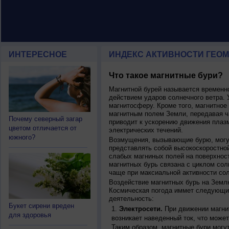
ИНТЕРЕСНОЕ
ИНДЕКС АКТИВНОСТИ ГЕОМ
Что такое магнитные бури?
Магнитной бурей называется времен
действием ударов солнечного ветра. 
магнитосферу. Кроме того, магнитное
магнитным полем Земли, передавая ча
Почему северный загар
приводит к ускорению движения плаз
цветом отличается от
электрических течений.
южного?
Возмущения, вызывающие бурю, могут
представлять собой высокоскоростной
слабых магниных полей на поверхнос
магнитных бурь связана с циклом сол
чаще при максиальной активности сол
Воздействие магнитных бурь на Земл
Космическая погода иммет следующи
деятельность:
Букет сирени вреден
Электросети.
При движении магнит
для здоровья
возникает наведенный ток, что может
Таким образом, магнитные бури могу