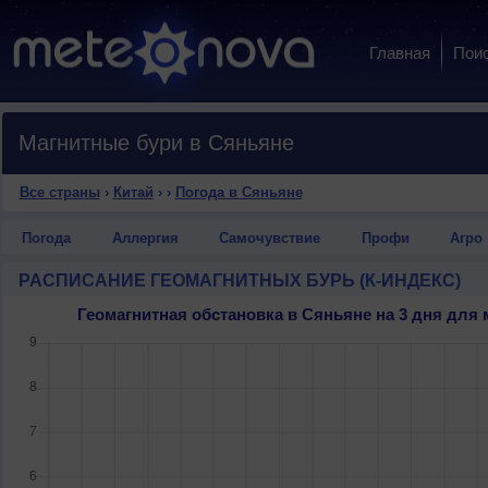
Главная
Пои
Магнитные бури в Сяньяне
Все страны
›
Китай
›
›
Погода в Сяньяне
Погода
Аллергия
Самочувствие
Профи
Агро
РАСПИСАНИЕ ГЕОМАГНИТНЫХ БУРЬ (К-ИНДЕКС)
Геомагнитная обстановка в Сяньяне на 3 дня дл