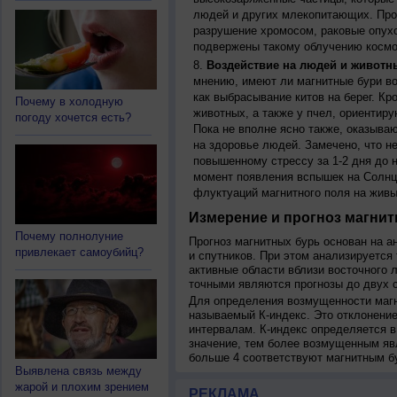
людей и других млекопитающих. Прон
разрушение хромосом, раковые опух
подвержены такому облучению космо
Воздействие на людей и животн
мнению, имеют ли магнитные бури во
как выбрасывание китов на берег. К
Почему в холодную
животных, а также у пчел, ориентир
погоду хочется есть?
Пока не вполне ясно также, оказыва
на здоровье людей. Замечено, что 
повышенному стрессу за 1-2 дня до н
момент появления вспышек на Солнц
флуктуаций магнитного поля на живы
Измерение и прогноз магнит
Почему полнолуние
Прогноз магнитных бурь основан на а
привлекает самоубийц?
и спутников. При этом анализируется
активные области вблизи восточного 
точными являются прогнозы до двух с
Для определения возмущенности магн
называемый К-индекс. Это отклонение
интервалам. К-индекс определяется в
значение, тем более возмущенным яв
больше 4 соответствуют магнитным б
Выявлена связь между
жарой и плохим зрением
РЕКЛАМА