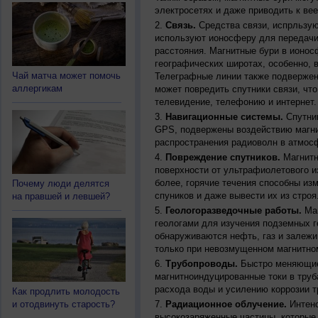
электросетях и даже приводить к ве
Связь.
Средства связи, испрльзую
используют ионосферу для передачи
расстояния. Магнитные бури в ионос
географических широтах, особенно, 
Чай матча может помочь
Телеграфные линии также подвержен
аллергикам
может повредить спутники связи, чт
телевидение, телефонию и интернет.
Навигационные системы.
Спутник
GPS, подвержены воздействию магни
распространения радиоволн в атмос
Повреждение спутников.
Магнитн
поверхности от ультрафиолетового и
более, горячие течения способны из
Почему люди делятся
спуников и даже вывести их из строя
на правшей и левшей?
Геологоразведочные работы.
Маг
геологами для изучения подземных г
обнаруживаются нефть, газ и залежи
только при невозмущенном магнитно
Трубопроводы.
Быстро меняющиес
магнитноиндуцированные токи в труб
расхода воды и усилению коррозии т
Как продлить молодость
и отодвинуть старость?
Радиационное облучение.
Интенс
высокозаряженные частицы, которые