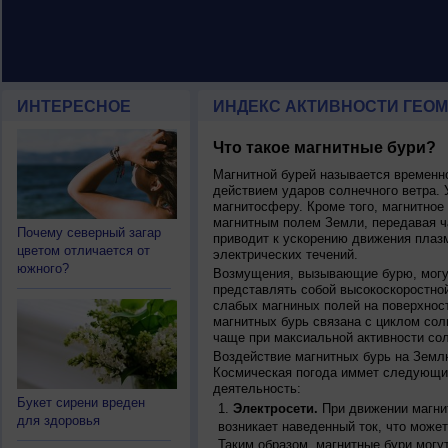
ИНТЕРЕСНОЕ
ИНДЕКС АКТИВНОСТИ ГЕОМ
Что такое магнитные бури?
Магнитной бурей называется времен
действием ударов солнечного ветра. 
магнитосферу. Кроме того, магнитное
магнитным полем Земли, передавая ча
Почему северный загар
приводит к ускорению движения плаз
цветом отличается от
электрических течений.
южного?
Возмущения, вызывающие бурю, могут
представлять собой высокоскоростной
слабых магниных полей на поверхнос
магнитных бурь связана с циклом сол
чаще при максиальной активности сол
Воздействие магнитных бурь на Земл
Космическая погода иммет следующи
деятельность:
Букет сирени вреден
Электросети.
При движении магнит
для здоровья
возникает наведенный ток, что может
Таким образом, магнитные бури могу