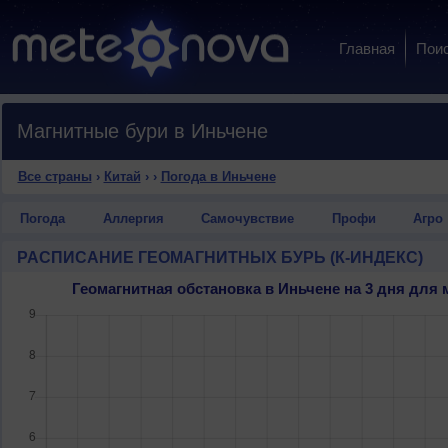
Главная
Пои
Магнитные бури в Иньчене
Все страны
›
Китай
›
›
Погода в Иньчене
Погода
Аллергия
Самочувствие
Профи
Агро
РАСПИСАНИЕ ГЕОМАГНИТНЫХ БУРЬ (К-ИНДЕКС)
Геомагнитная обстановка в Иньчене на 3 дня дл