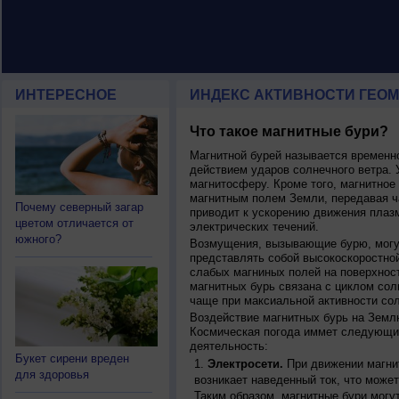
ИНТЕРЕСНОЕ
ИНДЕКС АКТИВНОСТИ ГЕОМ
Что такое магнитные бури?
Магнитной бурей называется времен
действием ударов солнечного ветра. 
магнитосферу. Кроме того, магнитное
магнитным полем Земли, передавая ча
Почему северный загар
приводит к ускорению движения плаз
цветом отличается от
электрических течений.
южного?
Возмущения, вызывающие бурю, могут
представлять собой высокоскоростной
слабых магниных полей на поверхнос
магнитных бурь связана с циклом сол
чаще при максиальной активности сол
Воздействие магнитных бурь на Земл
Космическая погода иммет следующи
деятельность:
Букет сирени вреден
Электросети.
При движении магнит
для здоровья
возникает наведенный ток, что может
Таким образом, магнитные бури могу