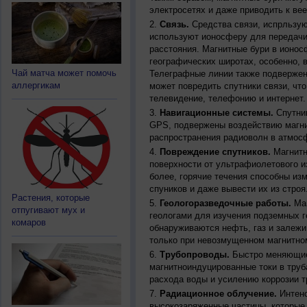
электросетях и даже приводить к ве
Связь.
Средства связи, испрльзую
используют ионосферу для передачи
расстояния. Магнитные бури в ионос
географических широтах, особенно, 
Чай матча может помочь
Телеграфные линии также подвержен
аллергикам
может повредить спутники связи, чт
телевидение, телефонию и интернет.
Навигационные системы.
Спутник
GPS, подвержены воздействию магни
распространения радиоволн в атмос
Повреждение спутников.
Магнитн
поверхности от ультрафиолетового и
более, горячие течения способны из
спуников и даже вывести их из строя
Растения, которые
Геологоразведочные работы.
Маг
отпугивают мух и
геологами для изучения подземных г
комаров
обнаруживаются нефть, газ и залежи
только при невозмущенном магнитно
Трубопроводы.
Быстро меняющиес
магнитноиндуцированные токи в труб
расхода воды и усилению коррозии т
Радиационное облучение.
Интенс
высокозаряженные частицы, которые