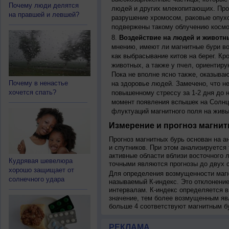
Почему люди делятся
людей и других млекопитающих. Прон
на правшей и левшей?
разрушение хромосом, раковые опух
подвержены такому облучению космо
Воздействие на людей и животн
мнению, имеют ли магнитные бури во
как выбрасывание китов на берег. К
животных, а также у пчел, ориентир
Пока не вполне ясно также, оказыва
Почему в ненастье
на здоровье людей. Замечено, что 
хочется спать?
повышенному стрессу за 1-2 дня до н
момент появления вспышек на Солнц
флуктуаций магнитного поля на живы
Измерение и прогноз магнит
Прогноз магнитных бурь основан на а
и спутников. При этом анализируется
активные области вблизи восточного 
Кудрявая шевелюра
точными являются прогнозы до двух с
хорошо защищает от
Для определения возмущенности магн
солнечного удара
называемый К-индекс. Это отклонение
интервалам. К-индекс определяется в
значение, тем более возмущенным яв
больше 4 соответствуют магнитным б
РЕКЛАМА