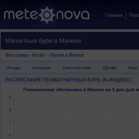
Главная
Пои
Магнитные бури в Мачене
Все страны
›
Китай
›
›
Погода в Мачене
Погода
Аллергия
Самочувствие
Профи
Агро
РАСПИСАНИЕ ГЕОМАГНИТНЫХ БУРЬ (К-ИНДЕКС)
Геомагнитная обстановка в Мачене на 3 дня для