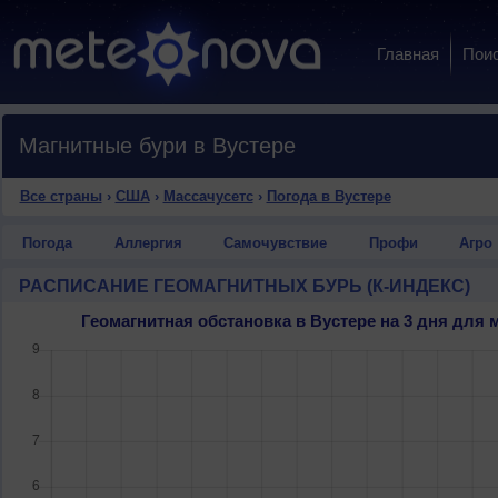
Главная
Пои
Магнитные бури в Вустере
Все страны
›
США
›
Массачусетс
›
Погода в Вустере
Погода
Аллергия
Самочувствие
Профи
Агро
РАСПИСАНИЕ ГЕОМАГНИТНЫХ БУРЬ (К-ИНДЕКС)
Геомагнитная обстановка в Вустере на 3 дня дл