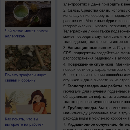
электросетях и даже приводить к ве
Связь.
Средства связи, испрльзую
используют ионосферу для передачи
расстояния. Магнитные бури в ионос
географических широтах, особенно, 
Чай матча может помочь
Телеграфные линии также подвержен
аллергикам
может повредить спутники связи, чт
телевидение, телефонию и интернет.
Навигационные системы.
Спутник
GPS, подвержены воздействию магни
распространения радиоволн в атмос
Повреждение спутников.
Магнитн
поверхности от ультрафиолетового и
более, горячие течения способны из
Почему трюфели ищут
спуников и даже вывести их из строя
свиньи и собаки?
Геологоразведочные работы.
Маг
геологами для изучения подземных г
обнаруживаются нефть, газ и залежи
только при невозмущенном магнитно
Трубопроводы.
Быстро меняющиес
магнитноиндуцированные токи в труб
расхода воды и усилению коррозии т
Как понять, что вы
выгораете на работе?
Радиационное облучение.
Интенс
высокозаряженные частицы, которые