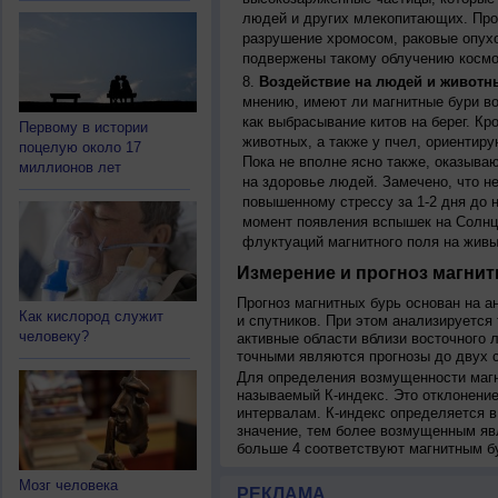
людей и других млекопитающих. Прон
разрушение хромосом, раковые опух
подвержены такому облучению космо
Воздействие на людей и животн
мнению, имеют ли магнитные бури во
как выбрасывание китов на берег. К
Первому в истории
животных, а также у пчел, ориентир
поцелую около 17
Пока не вполне ясно также, оказыва
миллионов лет
на здоровье людей. Замечено, что 
повышенному стрессу за 1-2 дня до н
момент появления вспышек на Солнц
флуктуаций магнитного поля на живы
Измерение и прогноз магнит
Прогноз магнитных бурь основан на а
Как кислород служит
и спутников. При этом анализируется
человеку?
активные области вблизи восточного 
точными являются прогнозы до двух с
Для определения возмущенности магн
называемый К-индекс. Это отклонение
интервалам. К-индекс определяется в
значение, тем более возмущенным яв
больше 4 соответствуют магнитным б
Мозг человека
РЕКЛАМА