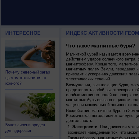
ИНТЕРЕСНОЕ
ИНДЕКС АКТИВНОСТИ ГЕОМ
Что такое магнитные бури?
Магнитной бурей называется времен
действием ударов солнечного ветра. 
магнитосферу. Кроме того, магнитное
магнитным полем Земли, передавая ча
Почему северный загар
приводит к ускорению движения плаз
цветом отличается от
электрических течений.
южного?
Возмущения, вызывающие бурю, могут
представлять собой высокоскоростной
слабых магниных полей на поверхнос
магнитных бурь связана с циклом сол
чаще при максиальной активности сол
Воздействие магнитных бурь на Земл
Космическая погода иммет следующи
деятельность:
Букет сирени вреден
Электросети.
При движении магнит
для здоровья
возникает наведенный ток, что может
Таким образом, магнитные бури могу