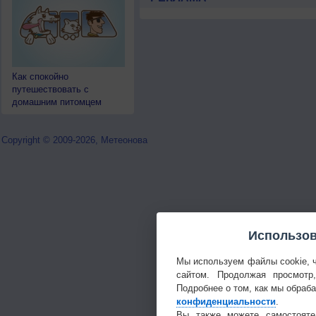
Как спокойно
путешествовать с
домашним питомцем
Copyright © 2009-2026, Метеонова
Использов
Мы используем файлы cookie, 
сайтом. Продолжая просмотр
Подробнее о том, как мы обраб
конфиденциальности
.
Вы также можете самостояте