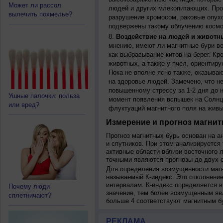
Может ли рассол
людей и других млекопитающих. Прон
вылечить похмелье?
разрушение хромосом, раковые опух
подвержены такому облучению космо
Воздействие на людей и животн
мнению, имеют ли магнитные бури во
как выбрасывание китов на берег. К
животных, а также у пчел, ориентир
Пока не вполне ясно также, оказыва
на здоровье людей. Замечено, что 
повышенному стрессу за 1-2 дня до н
Ушные палочки: польза
момент появления вспышек на Солнц
или вред?
флуктуаций магнитного поля на живы
Измерение и прогноз магнит
Прогноз магнитных бурь основан на а
и спутников. При этом анализируется
активные области вблизи восточного 
точными являются прогнозы до двух с
Для определения возмущенности магн
называемый К-индекс. Это отклонение
интервалам. К-индекс определяется в
Почему люди
значение, тем более возмущенным яв
сплетничают?
больше 4 соответствуют магнитным б
РЕКЛАМА