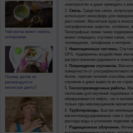
электросетях и даже приводить к ве
Связь.
Средства связи, испрльзую
используют ионосферу для передачи
расстояния. Магнитные бури в ионос
географических широтах, особенно, 
Чай матча может помочь
Телеграфные линии также подвержен
аллергикам
может повредить спутники связи, чт
телевидение, телефонию и интернет.
Навигационные системы.
Спутник
GPS, подвержены воздействию магни
распространения радиоволн в атмос
Повреждение спутников.
Магнитн
поверхности от ультрафиолетового и
более, горячие течения способны из
Почему детям не
спуников и даже вывести их из строя
рекомендуется
веганская диета?
Геологоразведочные работы.
Маг
геологами для изучения подземных г
обнаруживаются нефть, газ и залежи
только при невозмущенном магнитно
Трубопроводы.
Быстро меняющиес
магнитноиндуцированные токи в труб
расхода воды и усилению коррозии т
Радиационное облучение.
Интенс
высокозаряженные частицы, которые