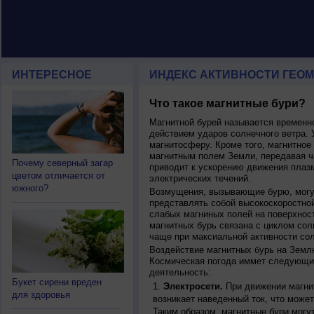
ИНТЕРЕСНОЕ
ИНДЕКС АКТИВНОСТИ ГЕОМ
Что такое магнитные бури?
Магнитной бурей называется времен
действием ударов солнечного ветра. 
магнитосферу. Кроме того, магнитное
магнитным полем Земли, передавая ча
Почему северный загар
приводит к ускорению движения плаз
цветом отличается от
электрических течений.
южного?
Возмущения, вызывающие бурю, могут
представлять собой высокоскоростной
слабых магниных полей на поверхнос
магнитных бурь связана с циклом сол
чаще при максиальной активности сол
Воздействие магнитных бурь на Земл
Космическая погода иммет следующи
деятельность:
Букет сирени вреден
Электросети.
При движении магнит
для здоровья
возникает наведенный ток, что может
Таким образом, магнитные бури могу