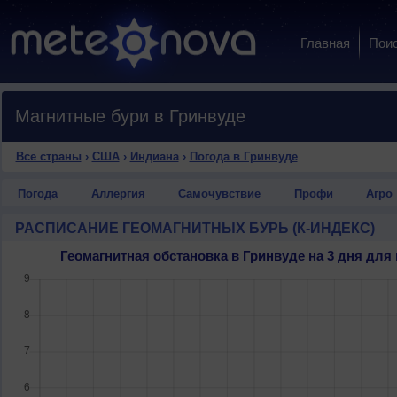
Главная
Пои
Магнитные бури в Гринвуде
Все страны
›
США
›
Индиана
›
Погода в Гринвуде
Погода
Аллергия
Самочувствие
Профи
Агро
РАСПИСАНИЕ ГЕОМАГНИТНЫХ БУРЬ (К-ИНДЕКС)
Геомагнитная обстановка в Гринвуде на 3 дня дл