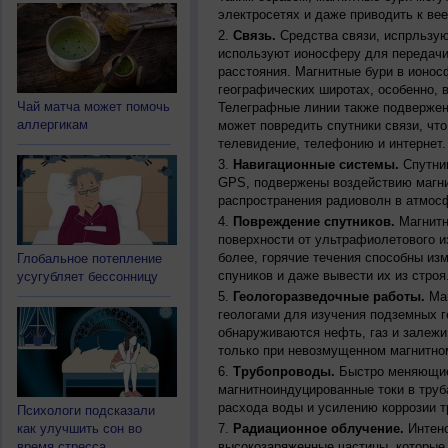
электросетях и даже приводить к ве
Связь.
Средства связи, испрльзую
используют ионосферу для передачи
расстояния. Магнитные бури в ионос
географических широтах, особенно, 
Чай матча может помочь
Телеграфные линии также подвержен
аллергикам
может повредить спутники связи, чт
телевидение, телефонию и интернет.
Навигационные системы.
Спутник
GPS, подвержены воздействию магни
распространения радиоволн в атмос
Повреждение спутников.
Магнитн
поверхности от ультрафиолетового и
более, горячие течения способны из
Глобальное потепление
спуников и даже вывести их из строя
усугубляет бессонницу
Геологоразведочные работы.
Маг
геологами для изучения подземных г
обнаруживаются нефть, газ и залежи
только при невозмущенном магнитно
Трубопроводы.
Быстро меняющиес
магнитноиндуцированные токи в труб
расхода воды и усилению коррозии т
Психологи подсказали
как улучшить сон во
Радиационное облучение.
Интенс
время стресса
высокозаряженные частицы, которые