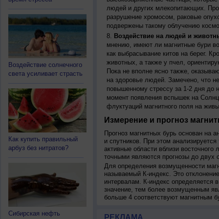
людей и других млекопитающих. Прон
разрушение хромосом, раковые опух
подвержены такому облучению космо
Воздействие на людей и животн
мнению, имеют ли магнитные бури во
как выбрасывание китов на берег. К
животных, а также у пчел, ориентир
Воздействие солнечного
Пока не вполне ясно также, оказыва
света усиливает страсть
на здоровье людей. Замечено, что 
повышенному стрессу за 1-2 дня до н
момент появления вспышек на Солнц
флуктуаций магнитного поля на живы
Измерение и прогноз магнит
Прогноз магнитных бурь основан на а
Как купить правильный
и спутников. При этом анализируется
арбуз без нитратов?
активные области вблизи восточного 
точными являются прогнозы до двух с
Для определения возмущенности магн
называемый К-индекс. Это отклонение
интервалам. К-индекс определяется в
значение, тем более возмущенным яв
больше 4 соответствуют магнитным б
Сибирская нефть
РЕКЛАМА