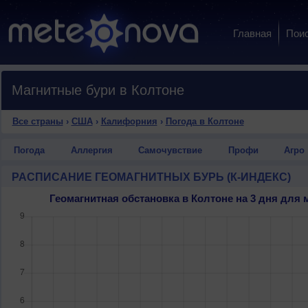
Главная
Пои
Магнитные бури в Колтоне
Все страны
›
США
›
Калифорния
›
Погода в Колтоне
Погода
Аллергия
Самочувствие
Профи
Агро
РАСПИСАНИЕ ГЕОМАГНИТНЫХ БУРЬ (К-ИНДЕКС)
Геомагнитная обстановка в Колтоне на 3 дня дл