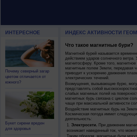
ИНТЕРЕСНОЕ
ИНДЕКС АКТИВНОСТИ ГЕОМ
Что такое магнитные бури?
Магнитной бурей называется времен
действием ударов солнечного ветра. 
магнитосферу. Кроме того, магнитное
магнитным полем Земли, передавая ча
Почему северный загар
приводит к ускорению движения плаз
цветом отличается от
электрических течений.
южного?
Возмущения, вызывающие бурю, могут
представлять собой высокоскоростной
слабых магниных полей на поверхнос
магнитных бурь связана с циклом сол
чаще при максиальной активности сол
Воздействие магнитных бурь на Земл
Космическая погода иммет следующи
деятельность:
Букет сирени вреден
Электросети.
При движении магнит
для здоровья
возникает наведенный ток, что может
Таким образом, магнитные бури могу