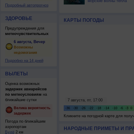
морские волны тепла
Подробный автопрогноз
ЗДОРОВЬЕ
КАРТЫ ПОГОДЫ
Предупреждения для
метеочувствительных
6 августа, Вечер
Возможны
недомогания
Подробно на 14 дней
ВЫЛЕТЫ
Оценка возможных
задержек авиарейсов
по метеоусловиям
на
ближайшие сутки
Велика вероятность
задержек
Кликните на погодной карте для пол
Погода по ближайшим
аэропортам
НАРОДНЫЕ ПРИМЕТЫ И ПР
Будё
2 км