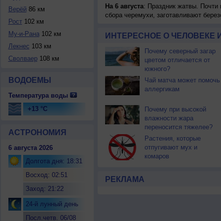
На 6 августа
: Праздник жатвы. Почти
Верёй
86 км
сбора черемухи, заготавливают берез
Рост
102 км
Му-и-Рана
102 км
ИНТЕРЕСНОЕ О ЧЕЛОВЕКЕ 
Лекнес
103 км
Почему северный загар
Сволваер
108 км
цветом отличается от
южного?
ВОДОЕМЫ
Чай матча может помочь
аллергикам
Температура воды
+13 °C
Почему при высокой
влажности жара
переносится тяжелее?
АСТРОНОМИЯ
Растения, которые
отпугивают мух и
6 августа 2026
комаров
Долгота дня: 18:31
Восход: 02:51
РЕКЛАМА
Заход: 21:22
24-й лунный день
Посл.четв. 06/08