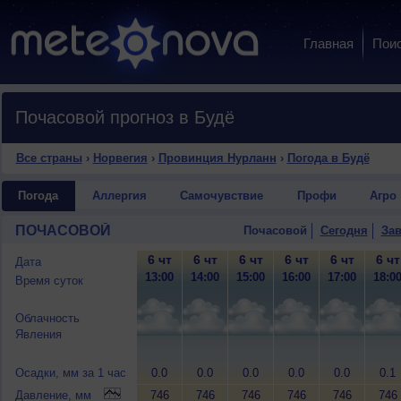
Главная
Пои
Почасовой прогноз в Будё
Все страны
›
Норвегия
›
Провинция Нурланн
›
Погода в Будё
Погода
Аллергия
Самочувствие
Профи
Агро
ПОЧАСОВОЙ
Почасовой
Сегодня
Зав
6 чт
6 чт
6 чт
6 чт
6 чт
6 чт
Дата
13:00
14:00
15:00
16:00
17:00
18:0
Время суток
Облачность
Явления
Осадки, мм за 1 час
0.0
0.0
0.0
0.0
0.0
0.1
Давление, мм
746
746
746
746
746
746