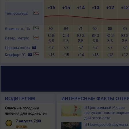
+15
+15
+14
+13
+12
+12
Температура
Влажность, %
63
64
71
82
88
89
С-В
С-В
Ю-З
Ю-З
Ю-З
Ю-З
Ветер, метр/с
3-6
2-5
2-5
3-6
3-6
3-6
Порывы ветра
<7
<7
<7
<7
<7
<7
Комфорт,°C
+15
+15
+14
+13
+12
+12
ВОДИТЕЛЯМ
ИНТЕРЕСНЫЕ ФАКТЫ О ПР
В Центральной России
Опасные
погодные
наступают самые жаркие
явления для водителей
дни этого лета
7 августа 7:00
В Приморье обнаружены
дождь