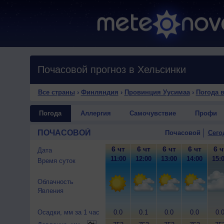
Почасовой прогноз в Хельсинки
Все страны
›
Финляндия
›
Провинция Уусимаа
›
Погода 
Погода
Аллергия
Самочувствие
Профи
ПОЧАСОВОЙ
Почасовой
Сего
6 чт
6 чт
6 чт
6 чт
6 ч
Дата
11:00
12:00
13:00
14:00
15:
Время суток
Облачность
Явления
Осадки, мм за 1 час
0.0
0.1
0.0
0.0
0.