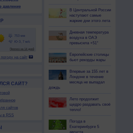
52
752
751
751
751
751
751
751
751
е давление
В Центральной России
18
+18
+17
+18
+17
+16
+17
+18
+19
наступают самые
Р
жаркие дни этого лета
74
78
80
74
77
80
75
71
67
Дневная температура
воздуха в ОАЭ
Ю
Ю
Ю
Ю
Ю-З
Ю-З
Ю-З
Ю-З
Ю-З
превысила +51°
-9
5-9
5-9
5-9
5-9
3-6
5-9
5-9
5-9
13
13
13
12
10
10
11
11
10
Европейские столицы
 погоду на сайт
18
+18
+17
+18
+17
+16
+17
+18
+19
бьют рекорды жары
Впервые за 155 лет в
Лондоне в течение
месяца не выпадал
ЛСЯ САЙТ?
дождь
товой
Лето продолжит
збранное
щедро раздавать своё
ля сайтов
тепло!
ы в RSS
Погода в
Екатеринбурге 5
Ы
августа