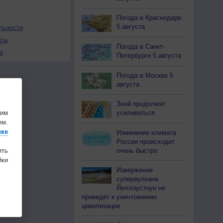
Погода в Краснодаре
5 августа
льности
осы
Погода в Санкт-
а
Петербурге 5 августа
Погода в Москве 5
августа
Зной продолжит
шим
усиливаться
ем.
ике
Изменение климата
России происходит
очень быстро
ить
ки
Извержение
супервулкана
Йеллоустоун не
приведёт к уничтожению
цивилизации