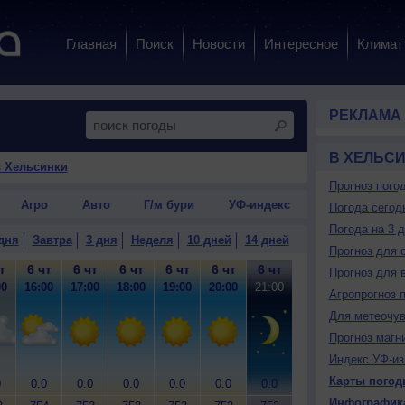
Главная
Поиск
Новости
Интересное
Климат
РЕКЛАМА
В ХЕЛЬС
в Хельсинки
Прогноз пого
Агро
Авто
Г/м бури
УФ-индекс
Погода сегод
Погода на 3 
дня
Завтра
3 дня
Неделя
10 дней
14 дней
Прогноз для 
т
6 чт
6 чт
6 чт
6 чт
6 чт
6 чт
6 чт
6 чт
7
Прогноз для 
00
16:00
17:00
18:00
19:00
20:00
21:00
22:00
23:00
0
Агропрогноз 
Для метеочу
Прогноз магн
Индекс УФ-из
Карты погод
0
0.0
0.0
0.0
0.0
0.0
0.0
0.0
0.2
0
Инфографик