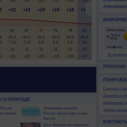
3
754
753
753
753
753
753
752
752
7
Атмосферно
2
+21
+21
+20
+19
+18
+17
+17
+17
+
ИНФОРМЕ
65
67
71
76
79
82
81
79
З
Ю-З
Ю-З
Ю-З
Ю-З
Ю-З
Ю-З
Ю
Ю
2
7-12
7-12
5-9
5-9
5-9
3-6
3-6
5-9
5
11
11
11
11
12
12
12
13
Установите
4
+24
+23
+20
+19
+18
+17
+17
+17
+
РЕКЛАМА
ПОНРАВИ
Сделать стар
Добавить в И
 О ПРИРОДЕ
Информеры д
 России
Изменение климата
Экпорт погод
ые жаркие
России происходит очень
быстро
КОНТАКТ
Штат Вашингтон охватили