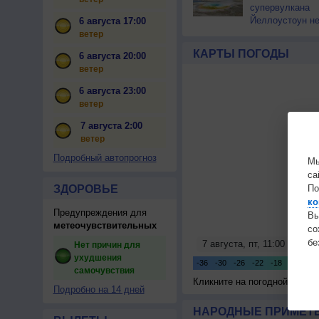
супервулкана
Йеллоустоун не
6 августа 17:00
к уничтожению
ветер
цивилизации
КАРТЫ ПОГОДЫ
6 августа 20:00
ветер
6 августа 23:00
ветер
7 августа 2:00
ветер
Подробный автопрогноз
Мы
са
ЗДОРОВЬЕ
По
ко
Предупреждения для
Вы
метеочувствительных
с
бе
Нет причин для
ухудшения
самочувствия
Кликните на погодной карте
Подробно на 14 дней
НАРОДНЫЕ ПРИМЕТЫ