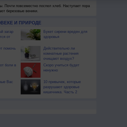
ы. Почти повсеместно поспел хлеб. Наступает пора
ают березовые веники.
ВЕКЕ И ПРИРОДЕ
й загар
Букет сирени вреден для
тся от
здоровья
т помочь
Действительно ли
комнатные растения
очищают воздух?
от боли в
Скоро учиться будет
ненужно
рые Вас
10 привычек, которые
разрушают здоровье
кишечника. Часть 2