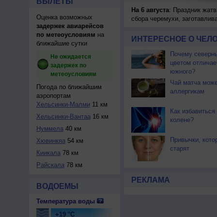
ВЫЛЕТЫ
На 6 августа
: Праздник жатв
Оценка возможных
сбора черемухи, заготавлив
задержек авиарейсов
по метеоусловиям
на
ИНТЕРЕСНОЕ О ЧЕЛО
ближайшие сутки
Почему северны
Не ожидается
цветом отличае
задержек по
южного?
метеоусловиям
Чай матча може
Погода по ближайшим
аллергикам
аэропортам
Хельсинки-Малми
11 км
Как избавиться 
Хельсинки-Вантаа
16 км
колене?
Нуммела
40 км
Привычки, кото
Хювинкяа
54 км
старят
Киикала
78 км
Райскала
78 км
РЕКЛАМА
ВОДОЕМЫ
Температура воды
+19 °C