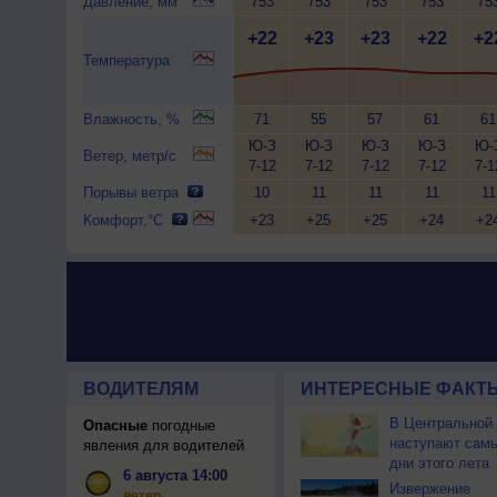
Давление, мм
753
753
753
753
75
+22
+23
+23
+22
+2
Температура
Влажность, %
71
55
57
61
61
Ю-З
Ю-З
Ю-З
Ю-З
Ю-
Ветер, метр/с
7-12
7-12
7-12
7-12
7-1
Порывы ветра
10
11
11
11
11
Комфорт,°C
+23
+25
+25
+24
+2
ВОДИТЕЛЯМ
ИНТЕРЕСНЫЕ ФАКТЫ
В Центральной
Опасные
погодные
наступают сам
явления для водителей
дни этого лета
6 августа 14:00
Извержение
ветер