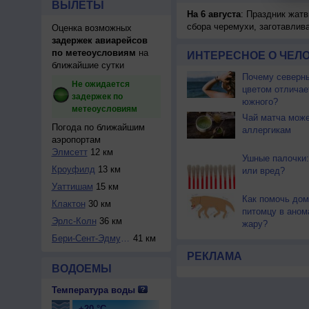
ВЫЛЕТЫ
На 6 августа
: Праздник жатв
сбора черемухи, заготавлив
Оценка возможных
задержек авиарейсов
по метеоусловиям
на
ИНТЕРЕСНОЕ О ЧЕЛО
ближайшие сутки
Почему северны
Не ожидается
цветом отличае
задержек по
южного?
метеоусловиям
Чай матча може
Погода по ближайшим
аллергикам
аэропортам
Элмсетт
12 км
Ушные палочки:
Кроуфилд
13 км
или вред?
Уаттишам
15 км
Как помочь до
Клактон
30 км
питомцу в ано
Эрлс-Колн
36 км
жару?
Бери-Сент-Эдмундс
41 км
РЕКЛАМА
ВОДОЕМЫ
Температура воды
+20 °C