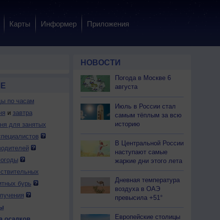
Карты
Информер
Приложения
НОВОСТИ
Погода в Москве 6
ЧЕ
августа
ды по часам
Июль в России стал
ня
и
завтра
самым тёплым за всю
историю
дня для занятых
специалистов
В Центральной России
 чт
6 чт
6 чт
6 чт
6 чт
6 чт
7 пт
7 пт
7 пт
водителей
наступают самые
:00
19:00
20:00
21:00
22:00
23:00
0:00
1:00
2:00
погоды
жаркие дни этого лета
вствительных
Дневная температура
итных бурь
воздуха в ОАЭ
лучения
превысила +51°
ы
.0
0.0
0.0
0.0
0.0
0.0
0.0
0.0
0.0
Европейские столицы
а осадков