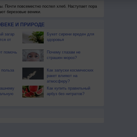
ы. Почти повсеместно поспел хлеб. Наступает пора
ают березовые веники.
ВЕКЕ И ПРИРОДЕ
й загар
Букет сирени вреден для
тся от
здоровья
т помочь
Почему глазам не
страшен мороз?
 польза
Как запуски космических
ракет влияют на
атмосферу?
машнему
Как купить правильный
мальную
арбуз без нитратов?