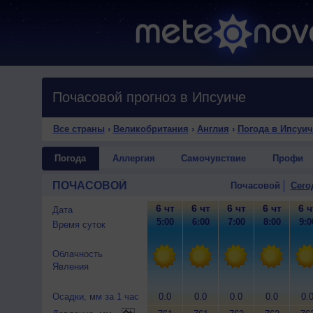
Почасовой прогноз в Ипсуиче
Все страны
›
Великобритания
›
Англия
›
Погода в Ипсуич
Погода
Аллергия
Самочувствие
Профи
ПОЧАСОВОЙ
Почасовой
Сего
6 чт
6 чт
6 чт
6 чт
6 ч
Дата
5:00
6:00
7:00
8:00
9:0
Время суток
Облачность
Явления
Осадки, мм за 1 час
0.0
0.0
0.0
0.0
0.