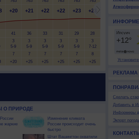
3
763
763
763
763
763
763
763
763
7
Атмосферно
8
+20
+21
+22
+22
+23
+23
+23
+23
+
ИНФОРМЕ
41
36
33
31
29
28
28
28
З
З
З
З
З
З
З
З
С
9
5-9
5-9
5-9
5-9
5-9
7-12
5-9
5-9
3
7
7
7
7
7
8
7
<7
Установите
8
+20
+25
+25
+25
+25
+25
+25
+25
+
РЕКЛАМА
ПОНРАВИ
Сделать стар
Добавить в И
 О ПРИРОДЕ
Информеры д
 России
Изменение климата
Экпорт погод
ые жаркие
России происходит очень
быстро
КОНТАКТ
Штат Вашингтон охватили