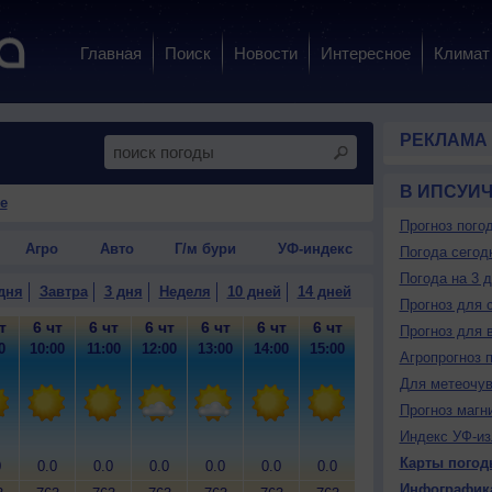
Главная
Поиск
Новости
Интересное
Климат
РЕКЛАМА
В ИПСУИ
е
Прогноз пого
Агро
Авто
Г/м бури
УФ-индекс
Погода сегод
Погода на 3 
дня
Завтра
3 дня
Неделя
10 дней
14 дней
Прогноз для 
т
6 чт
6 чт
6 чт
6 чт
6 чт
6 чт
6 чт
6 чт
6
Прогноз для 
0
10:00
11:00
12:00
13:00
14:00
15:00
16:00
17:00
18
Агропрогноз 
Для метеочу
Прогноз магн
Индекс УФ-из
Карты погод
0
0.0
0.0
0.0
0.0
0.0
0.0
0.0
0.0
0
Инфографик