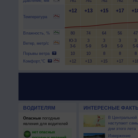
Давление, мм
761
761
762
762
76
+12
+13
+15
+17
+1
Температура
Влажность, %
80
74
64
56
47
Ю-З
З
З
З
З
Ветер, метр/с
3-6
5-9
5-9
5-9
5-
Порывы ветра
10
10
8
8
8
Комфорт,°C
+12
+13
+15
+17
+1
ВОДИТЕЛЯМ
ИНТЕРЕСНЫЕ ФАКТЫ
В Центральной
Опасные
погодные
наступают сам
явления для водителей
дни этого лета
нет опасных
Извержение
погодных явлений