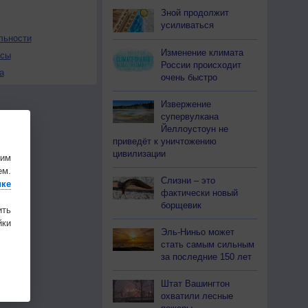
Зной продолжит
усиливаться
льности
Изменение климата
осы
России происходит
а
очень быстро
Извержение
супервулкана
Йеллоустоун не
приведёт к уничтожению
цивилизации
шим
ем.
Слизни – это
ике
фактически новый
борщевик
ить
ки
Эль-Ниньо может
стать самым сильным
за последние 150 лет
Штат Вашингтон
охватили лесные