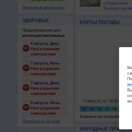
супервулкана
Подробный автопрогноз
Йеллоустоун не
к уничтожению
цивилизации
ЗДОРОВЬЕ
КАРТЫ ПОГОДЫ
Предупреждения для
метеочувствительных
6 августа, День
Риск ухудшения
самочувствия
7 августа, Ночь
Мы
Риск ухудшения
са
самочувствия
По
7 августа, День
ко
Риск ухудшения
Вы
самочувствия
с
бе
8 августа, Ночь
Риск ухудшения
самочувствия
Кликните на погодной карте
Подробно на 14 дней
НАРОДНЫЕ ПРИМЕТЫ