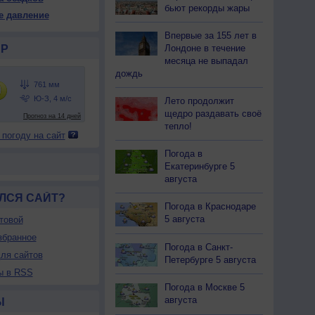
63
764
764
764
764
764
764
764
764
бьют рекорды жары
е давление
22
+18
+15
+14
+13
+13
+13
+12
+12
Впервые за 155 лет в
Р
Лондоне в течение
месяца не выпадал
дождь
32
48
67
74
79
81
82
83
83
-З
С-В
С-В
С-В
С-В
С-В
С
С
С-З
Лето продолжит
-6
3-6
3-6
3-6
3-6
2-5
2-5
2-5
2-5
щедро раздавать своё
<7
7
7
<7
<7
<7
<7
<7
<7
тепло!
 погоду на сайт
25
+18
+15
+14
+13
+13
+13
+12
+12
Погода в
Екатеринбурге 5
августа
ЛСЯ САЙТ?
Погода в Краснодаре
5 августа
товой
збранное
Погода в Санкт-
ля сайтов
Петербурге 5 августа
ы в RSS
Погода в Москве 5
августа
Ы