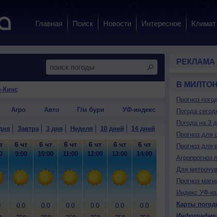
Главная
Поиск
Новости
Интересное
Климат
РЕКЛАМА
В МИЛТОН
н-Кинс
Прогноз пого
Агро
Авто
Г/м бури
УФ-индекс
Погода сегод
Погода на 3 
дня
Завтра
3 дня
Неделя
10 дней
14 дней
Прогноз для 
т
6 чт
6 чт
6 чт
6 чт
6 чт
6 чт
6 чт
6 чт
6
Прогноз для 
0
9:00
10:00
11:00
12:00
13:00
14:00
15:00
16:00
17
Агропрогноз 
Для метеочу
Прогноз магн
Индекс УФ-из
Карты погод
0
0.0
0.0
0.0
0.0
0.0
0.0
0.0
0.0
0
Инфографик