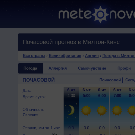
Почасовой прогноз в Милтон-Кинс
Все страны
›
Великобритания
›
Англия
›
Погода в Милто
Погода
Аллергия
Самочувствие
Профи
ПОЧАСОВОЙ
Почасовой
Сего
6 чт
6 чт
6 чт
6 чт
6 ч
Дата
4:00
5:00
6:00
7:00
8:0
Время суток
Облачность
Явления
Осадки, мм за 1 час
0.0
0.0
0.0
0.0
0.