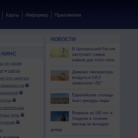
Карты
Информер
Приложения
НОВОСТИ
В Центральной России
-КИНС
наступают самые
жаркие дни этого лета
ды по часам
ня
и
завтра
Дневная температура
воздуха в ОАЭ
дня для занятых
превысила +51°
специалистов
 чт
6 чт
6 чт
6 чт
6 чт
6 чт
6 чт
7 пт
7 пт
водителей
Европейские столицы
:00
18:00
19:00
20:00
21:00
22:00
23:00
0:00
1:00
погоды
бьют рекорды жары
вствительных
Впервые за 155 лет в
итных бурь
Лондоне в течение
лучения
месяца не выпадал
дождь
ы
.0
0.0
0.0
0.0
0.0
0.0
0.0
0.0
0.0
а осадков