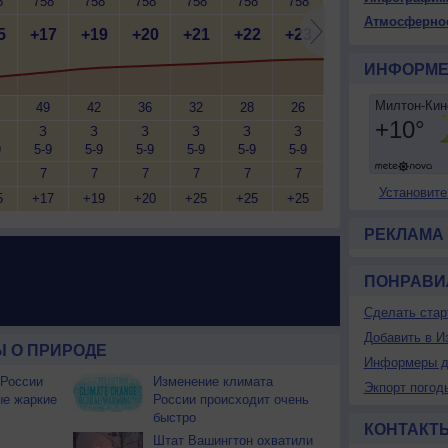
8
758
758
758
758
758
758
758
758
7
Атмосферно
5
+17
+19
+20
+21
+22
+23
+23
+23
+
ИНФОРМЕ
49
42
36
32
28
26
25
24
З
З
З
З
З
З
З
С-З
С
9
5-9
5-9
5-9
5-9
5-9
5-9
5-9
5-9
5
7
7
7
7
7
7
<7
<7
Установите
5
+17
+19
+20
+25
+25
+25
+25
+25
+
РЕКЛАМА
ПОНРАВИ
Сделать стар
Добавить в И
 О ПРИРОДЕ
Информеры д
 России
Изменение климата
Экпорт погод
ые жаркие
России происходит очень
быстро
КОНТАКТ
Штат Вашингтон охватили