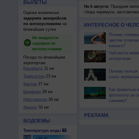
ВЫЛЕТЫ
На 6 августа
: Праздник жатв
сбора черемухи, заготавлив
Оценка возможных
задержек авиарейсов
по метеоусловиям
на
ИНТЕРЕСНОЕ О ЧЕЛО
ближайшие сутки
Почему северны
Не ожидается
цветом отличае
задержек по
южного?
метеоусловиям
Чай матча може
Погода по ближайшим
аллергикам
аэропортам
Крэнфилд
11 км
Почему нельзя
Тервуэстон
23 км
спать неумыты
Халтон
27 км
Как правильно 
Бедфорд
28 км
фотоохоту за с
Нортгемптон
30 км
сиянием?
Хенлоу
32 км
РЕКЛАМА
ВОДОЕМЫ
Температура воды
+20 °C