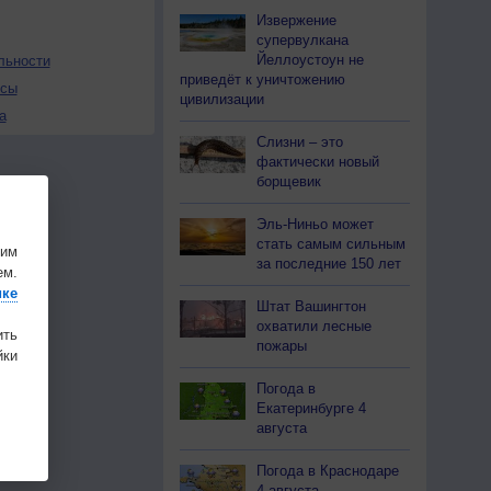
Извержение
супервулкана
Йеллоустоун не
льности
приведёт к уничтожению
осы
цивилизации
а
Слизни – это
фактически новый
борщевик
Эль-Ниньо может
стать самым сильным
шим
за последние 150 лет
ем.
ике
Штат Вашингтон
охватили лесные
ить
пожары
ки
Погода в
Екатеринбурге 4
августа
Погода в Краснодаре
4 августа