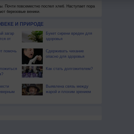
ы. Почти повсеместно поспел хлеб. Наступает пора
ают березовые веники.
ВЕКЕ И ПРИРОДЕ
й загар
Букет сирени вреден для
тся от
здоровья
т помочь
Сдерживать чихание
опасно для здоровья
 ложиться
Как стать долгожителем?
м?
вести
Выявлена связь между
еверным
жарой и плохим зрением