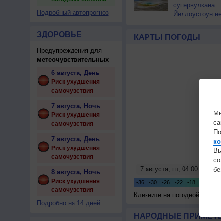
супервулкана
Подробный автопрогноз
Йеллоустоун не
к уничтожению
цивилизации
ЗДОРОВЬЕ
КАРТЫ ПОГОДЫ
Предупреждения для
метеочувствительных
6 августа, День
Риск ухудшения
самочувствия
7 августа, Ночь
Мы
Риск ухудшения
са
самочувствия
По
7 августа, День
ко
Риск ухудшения
Вы
самочувствия
с
бе
8 августа, Ночь
Риск ухудшения
самочувствия
Кликните на погодной карте
Подробно на 14 дней
НАРОДНЫЕ ПРИМЕТЫ