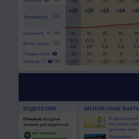
Давление, мм
756
757
757
758
75
+10
+10
+12
+14
+1
Температура
Влажность, %
90
91
80
68
58
Ю-З
Ю-З
З
З
З
Ветер, метр/с
3-6
3-6
5-9
5-9
5-
Порывы ветра
10
10
10
8
7
Комфорт,°C
+10
+7
+12
+14
+1
ВОДИТЕЛЯМ
ИНТЕРЕСНЫЕ ФАКТЫ
В Центральной
Опасные
погодные
наступают сам
явления для водителей
дни этого лета
нет опасных
Извержение
погодных явлений