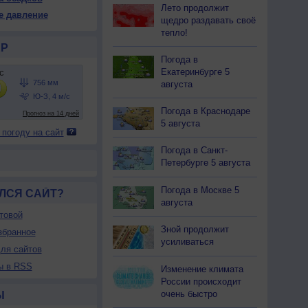
58
758
758
759
759
760
760
760
760
Лето продолжит
е давление
щедро раздавать своё
23
+22
+19
+16
+15
+14
+13
+12
+12
тепло!
Р
Погода в
Екатеринбурге 5
25
29
36
44
50
55
58
60
63
августа
-З
С-З
С-З
С-З
С-З
С-З
С-З
С-З
С
-9
5-9
5-9
3-6
3-6
3-6
3-6
2-5
2-5
Погода в Краснодаре
<7
<7
8
9
9
<7
<7
<7
<7
5 августа
 погоду на сайт
24
+25
+19
+16
+15
+14
+13
+12
+12
Погода в Санкт-
Петербурге 5 августа
Погода в Москве 5
ЛСЯ САЙТ?
августа
товой
Зной продолжит
збранное
усиливаться
ля сайтов
ы в RSS
Изменение климата
России происходит
очень быстро
Ы