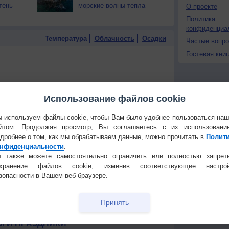
тень
морские волны тепла
О проекте
Политика
конфиденциа
Температура
Облачность
Осадки
Частые вопр
Гостевая книг
Использование файлов cookie
 используем файлы cookie, чтобы Вам было удобнее пользоваться на
йтом. Продолжая просмотр, Вы соглашаетесь с их использовани
дробнее о том, как мы обрабатываем данные, можно прочитать в
Полит
нфиденциальности
.
 также можете самостоятельно ограничить или полностью запрет
охранение файлов cookie, изменив соответствующие настрой
зопасности в Вашем веб-браузере.
Принять
 для получения подробных данных
 И ПРАЗДНИКИ