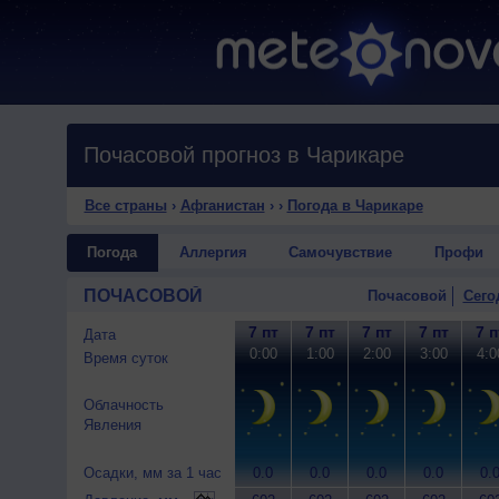
Почасовой прогноз в Чарикаре
Все страны
›
Афганистан
›
›
Погода в Чарикаре
Погода
Аллергия
Самочувствие
Профи
ПОЧАСОВОЙ
Почасовой
Сего
7 пт
7 пт
7 пт
7 пт
7 п
Дата
0:00
1:00
2:00
3:00
4:0
Время суток
Облачность
Явления
Осадки, мм за 1 час
0.0
0.0
0.0
0.0
0.