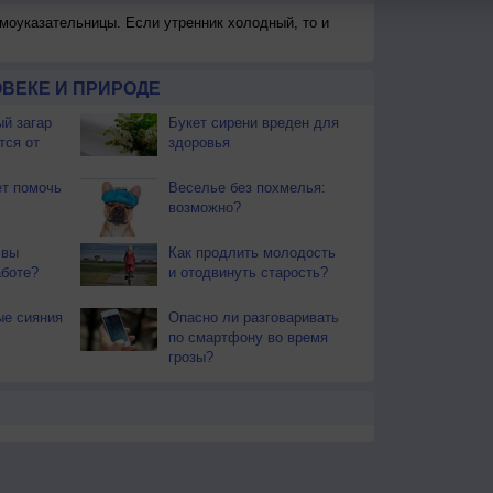
моуказательницы. Если утренник холодный, то и
ВЕКЕ И ПРИРОДЕ
й загар
Букет сирени вреден для
тся от
здоровья
т помочь
Веселье без похмелья:
возможно?
 вы
Как продлить молодость
аботе?
и отодвинуть старость?
ые сияния
Опасно ли разговаривать
по смартфону во время
грозы?