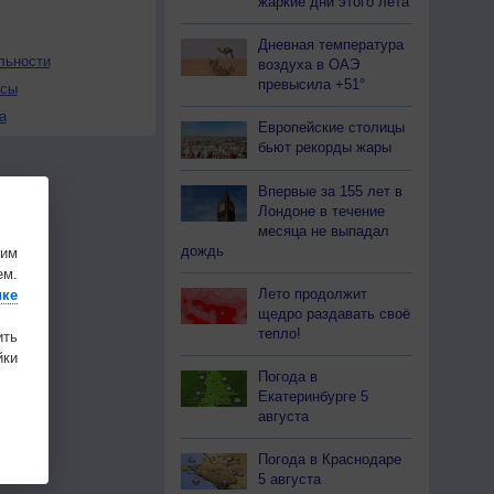
жаркие дни этого лета
Дневная температура
льности
воздуха в ОАЭ
превысила +51°
осы
а
Европейские столицы
бьют рекорды жары
Впервые за 155 лет в
Лондоне в течение
месяца не выпадал
дождь
шим
ем.
Лето продолжит
ике
щедро раздавать своё
тепло!
ить
ки
Погода в
Екатеринбурге 5
августа
Погода в Краснодаре
5 августа