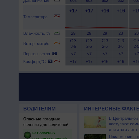
Давление, мм
602
602
602
602
60
+17
+17
+16
+16
+1
Температура
Влажность, %
29
29
29
28
28
С-З
С-З
С-З
С-З
С-
Ветер, метр/с
3-6
2-5
2-5
3-6
2-
Порывы ветра
<7
<7
<7
<7
<7
Комфорт,°C
+17
+17
+16
+16
+1
ВОДИТЕЛЯМ
ИНТЕРЕСНЫЕ ФАКТЫ
В Центральной
Опасные
погодные
наступают сам
явления для водителей
дни этого лета
нет опасных
Приложение по
погодных явлений