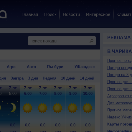
Главная
Поиск
Новости
Интересное
Климат
РЕКЛАМА
В ЧАРИК
Прогноз пого
Агро
Авто
Г/м бури
УФ-индекс
Погода сегод
Погода на 3 
дня
Завтра
3 дня
Неделя
10 дней
14 дней
Прогноз для 
т
7 пт
7 пт
7 пт
7 пт
7 пт
7 пт
7 пт
7 пт
7
Прогноз для 
0
5:00
6:00
7:00
8:00
9:00
10:00
11:00
12:00
13
Агропрогноз 
Для метеочу
Прогноз магн
Индекс УФ-из
Карты погод
0
0.0
0.0
0.0
0.0
0.0
0.0
0.0
0.0
0
Инфографик