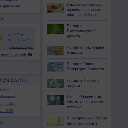
01
600
600
601
601
601
602
602
602
Изменение климата
е давление
31
+31
+31
+30
+28
+25
+22
+21
+20
повлияло на ареал
обитания бабочек
Р
Погода в
10
9
10
11
13
16
19
20
21
Екатеринбурге 6
августа
-В
С
С-З
С-З
С-З
С-З
С-З
С-З
С-З
-5
2-5
3-6
5-9
5-9
5-9
3-6
3-6
3-6
Погода в Краснодаре
<7
<7
<7
<7
7
8
<7
<7
<7
6 августа
 погоду на сайт
29
+29
+29
+28
+27
+25
+24
+24
+24
Погода в Санкт-
Петербурге 6 августа
ЛСЯ САЙТ?
Погода в Москве 6
августа
товой
збранное
Июль в России стал
самым тёплым за всю
ля сайтов
историю
ы в RSS
В Центральной России
Ы
наступают самые