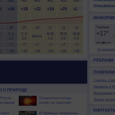
2
602
602
603
602
602
602
602
602
6
Атмосферно
5
+16
+19
+22
+24
+25
+27
+29
+30
+
ИНФОРМЕ
29
25
19
17
15
13
11
10
З
С-З
С-З
Ю-В
Ю-В
Ю-В
В
В
С
Штиль
5
2-5
2-5
1-3
2-5
2-5
2-5
2-5
2
<7
<7
<7
<7
<7
<7
<7
<7
Установите
5
+16
+19
+24
+24
+25
+26
+27
+28
+
РЕКЛАМА
ПОНРАВИ
Сделать стар
Добавить в И
 О ПРИРОДЕ
Информеры д
 России
Космическая погода
Экпорт погод
ые жаркие
влияет на транспорт
КОНТАКТ
строит
В Приморье обнаружены