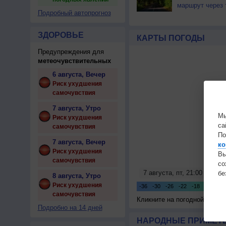
маршрут через 
Подробный автопрогноз
ЗДОРОВЬЕ
КАРТЫ ПОГОДЫ
Предупреждения для
метеочувствительных
6 августа, Вечер
Риск ухудшения
самочувствия
7 августа, Утро
Мы
Риск ухудшения
са
самочувствия
По
7 августа, Вечер
ко
Риск ухудшения
Вы
самочувствия
с
бе
8 августа, Утро
Риск ухудшения
самочувствия
Кликните на погодной карте
Подробно на 14 дней
НАРОДНЫЕ ПРИМЕТЫ