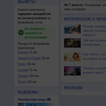
ВЫЛЕТЫ
На 7 августа
: Холодницы, зи
зима холодная.
Оценка возможных
задержек авиарейсов
по метеоусловиям
на
ИНТЕРЕСНОЕ О ЧЕЛО
ближайшие сутки
Почему северны
Не ожидается
цветом отличае
задержек по
южного?
метеоусловиям
Чай матча може
Погода по ближайшим
аллергикам
аэропортам
Баграм
11 км
Как понять, что
Джамбул-Сарай
15 км
выгораете на р
Кабул
50 км
Почему северн
Сароби
71 км
разного цвета?
Лагман
104 км
Логар
115 км
РЕКЛАМА
ВОДОЕМЫ
Температура воды
+23 °C