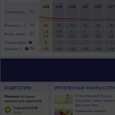
+29
+28
+28
+27
+27
+27
Температура
Влажность, %
66
70
72
74
75
76
С-В
С-В
С
С
С
С
Ветер, метр/с
5-9
5-9
5-9
3-6
3-6
3-6
Порывы ветра
8
7
7
7
7
7
Комфорт,°C
+32
+31
+31
+30
+29
+29
ВОДИТЕЛЯМ
ИНТЕРЕСНЫЕ ФАКТЫ О ПР
В Центральной России
Опасные
погодные
наступают самые жаркие
явления для водителей
дни этого лета
6 августа 21:00
Изменение климата
жара