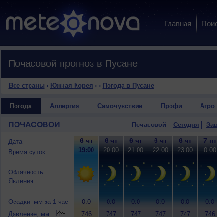
Главная
Пои
Почасовой прогноз в Пусане
Все страны
›
Южная Корея
›
›
Погода в Пусане
Погода
Аллергия
Самочувствие
Профи
Агро
ПОЧАСОВОЙ
Почасовой
Сегодня
Зав
6 чт
6 чт
6 чт
6 чт
6 чт
7 пт
Дата
19:00
20:00
21:00
22:00
23:00
0:00
Время суток
Облачность
Явления
Осадки, мм за 1 час
0.0
0.0
0.0
0.0
0.0
0.0
Давление, мм
746
747
747
747
747
746