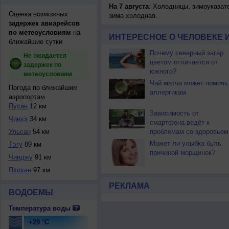
На 7 августа
: Холодницы, зимоуказат
Оценка возможных
зима холодная.
задержек авиарейсов
по метеоусловиям
на
ИНТЕРЕСНОЕ О ЧЕЛОВЕКЕ 
ближайшие сутки
Почему северный загар
Не ожидается
цветом отличается от
задержек по
южного?
метеоусловиям
Чай матча может помочь
Погода по ближайшим
аллергикам
аэропортам
Пусан
12 км
Зависимость от
Чинхэ
34 км
смартфона ведёт к
Ульсан
54 км
проблемам со здоровьем
Может ли улыбка быть
Тэгу
89 км
причиной морщинок?
Чинджу
91 км
Пхохан
97 км
РЕКЛАМА
ВОДОЕМЫ
Температура воды
+29 °C