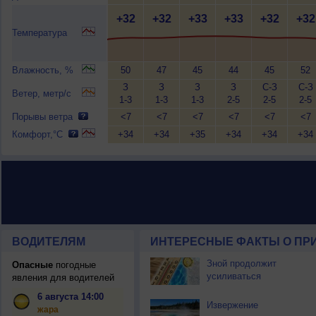
+32
+32
+33
+33
+32
+32
Температура
Влажность, %
50
47
45
44
45
52
З
З
З
З
С-З
С-З
Ветер, метр/с
1-3
1-3
1-3
2-5
2-5
2-5
Порывы ветра
<7
<7
<7
<7
<7
<7
Комфорт,°C
+34
+34
+35
+34
+34
+34
ВОДИТЕЛЯМ
ИНТЕРЕСНЫЕ ФАКТЫ О ПР
Зной продолжит
Опасные
погодные
усиливаться
явления для водителей
6 августа 14:00
Извержение
жара