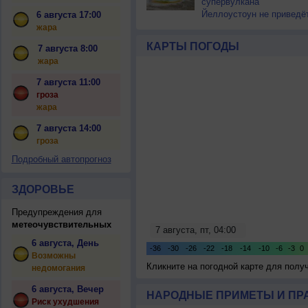
супервулкана
Йеллоустоун не приведё
6 августа 17:00
к уничтожению
жара
цивилизации
КАРТЫ ПОГОДЫ
7 августа 8:00
жара
7 августа 11:00
гроза
жара
7 августа 14:00
гроза
Подробный автопрогноз
ЗДОРОВЬЕ
Предупреждения для
метеочувствительных
6 августа, День
Возможны
Кликните на погодной карте для пол
недомогания
6 августа, Вечер
НАРОДНЫЕ ПРИМЕТЫ И ПР
Риск ухудшения