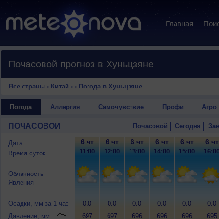
Главная
Пои
Почасовой прогноз в Хуньцзяне
Все страны
›
Китай
›
›
Погода в Хуньцзяне
Погода
Аллергия
Самочувствие
Профи
Агро
ПОЧАСОВОЙ
Почасовой
Сегодня
Зав
6 чт
6 чт
6 чт
6 чт
6 чт
6 чт
Дата
11:00
12:00
13:00
14:00
15:00
16:0
Время суток
Облачность
Явления
Осадки, мм за 1 час
0.0
0.0
0.0
0.0
0.0
0.0
Давление, мм
697
697
696
696
696
695