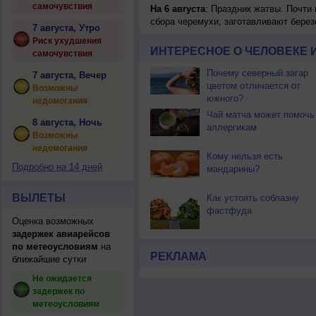
самочувствия
На 6 августа
: Праздник жатвы. Почти
сбора черемухи, заготавливают берез
7 августа, Утро
Риск ухудшения
ИНТЕРЕСНОЕ О ЧЕЛОВЕКЕ 
самочувствия
Почему северный загар
7 августа, Вечер
цветом отличается от
Возможны
южного?
недомогания
Чай матча может помочь
8 августа, Ночь
аллергикам
Возможны
недомогания
Кому нельзя есть
Подробно на 14 дней
мандарины?
ВЫЛЕТЫ
Как устоять соблазну
фастфуда
Оценка возможных
задержек авиарейсов
по метеоусловиям
на
РЕКЛАМА
ближайшие сутки
Не ожидается
задержек по
метеоусловиям