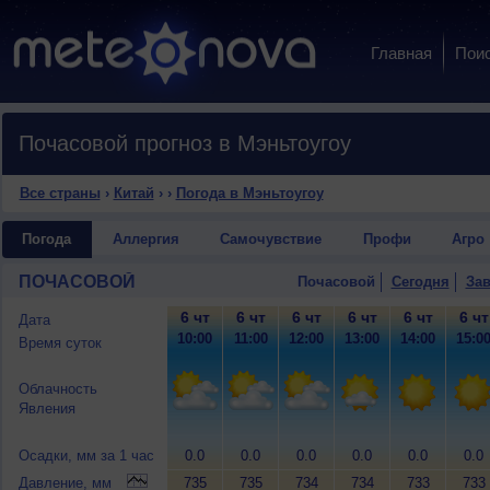
Главная
Пои
Почасовой прогноз в Мэньтоугоу
Все страны
›
Китай
›
›
Погода в Мэньтоугоу
Погода
Аллергия
Самочувствие
Профи
Агро
ПОЧАСОВОЙ
Почасовой
Сегодня
Зав
6 чт
6 чт
6 чт
6 чт
6 чт
6 чт
Дата
10:00
11:00
12:00
13:00
14:00
15:0
Время суток
Облачность
Явления
Осадки, мм за 1 час
0.0
0.0
0.0
0.0
0.0
0.0
Давление, мм
735
735
734
734
733
733