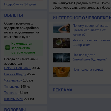
На 6 августа
: Праздник жатвы. Почти
Подробно на 14 дней
сбора черемухи, заготавливают берез
ВЫЛЕТЫ
ИНТЕРЕСНОЕ О ЧЕЛОВЕКЕ 
Оценка возможных
Почему северный загар
задержек авиарейсов
цветом отличается от
по метеоусловиям
на
южного?
ближайшие сутки
Чай матча может помочь
Не ожидается
аллергикам
задержек по
метеоусловиям
Что нас ждёт в
Погода по ближайшим
ближайшем будущем?
аэропортам
Пекин / Наньюань
30 км
Чем полезна тыква?
Пекин / Шоуду
45 км
Чжанцзякоу
133 км
Тяньцзинь
140 км
РЕКЛАМА
Таншань
164 км
Шицзячжуан
221 км
ВОДОЕМЫ