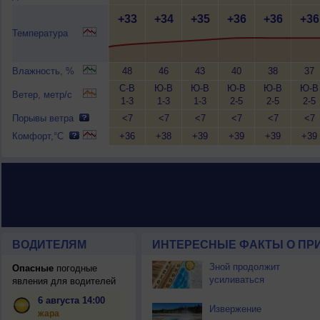
+33
+34
+35
+36
+36
+36
Температура
Влажность, %
48
46
43
40
38
37
С-В
Ю-В
Ю-В
Ю-В
Ю-В
Ю-В
Ветер, метр/с
1-3
1-3
1-3
2-5
2-5
2-5
Порывы ветра
<7
<7
<7
<7
<7
<7
Комфорт,°C
+36
+38
+39
+39
+39
+39
ВОДИТЕЛЯМ
ИНТЕРЕСНЫЕ ФАКТЫ О ПР
Зной продолжит
Опасные
погодные
усиливаться
явления для водителей
6 августа 14:00
Извержение
жара