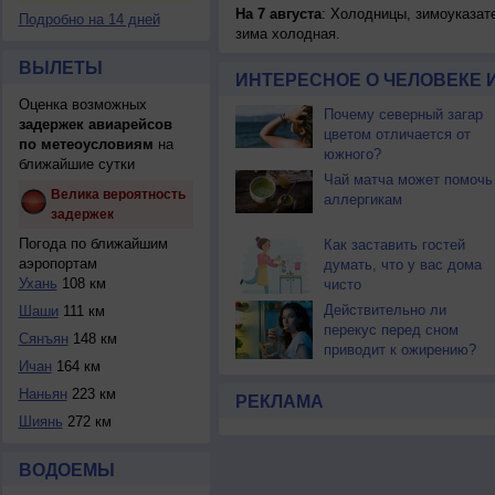
На 7 августа
: Холодницы, зимоуказат
Подробно на 14 дней
зима холодная.
ВЫЛЕТЫ
ИНТЕРЕСНОЕ О ЧЕЛОВЕКЕ 
Оценка возможных
Почему северный загар
задержек авиарейсов
цветом отличается от
по метеоусловиям
на
южного?
ближайшие сутки
Чай матча может помочь
Велика вероятность
аллергикам
задержек
Погода по ближайшим
Как заставить гостей
аэропортам
думать, что у вас дома
Ухань
108 км
чисто
Действительно ли
Шаши
111 км
перекус перед сном
Сянъян
148 км
приводит к ожирению?
Ичан
164 км
Наньян
223 км
РЕКЛАМА
Шиянь
272 км
ВОДОЕМЫ