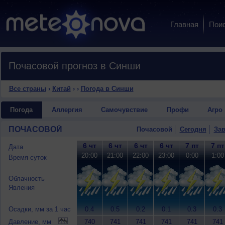
Главная
Пои
Почасовой прогноз в Синши
Все страны
›
Китай
›
›
Погода в Синши
Погода
Аллергия
Самочувствие
Профи
Агро
ПОЧАСОВОЙ
Почасовой
Сегодня
Зав
6 чт
6 чт
6 чт
6 чт
7 пт
7 пт
Дата
20:00
21:00
22:00
23:00
0:00
1:00
Время суток
Облачность
Явления
Осадки, мм за 1 час
0.4
0.5
0.2
0.1
0.3
0.3
Давление, мм
740
741
741
741
741
741