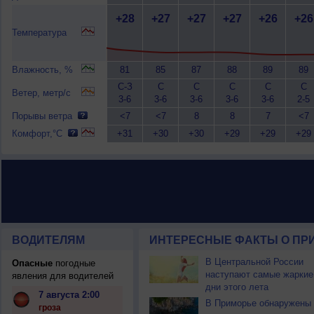
+28
+27
+27
+27
+26
+26
Температура
Влажность, %
81
85
87
88
89
89
С-З
С
С
С
С
С
Ветер, метр/с
3-6
3-6
3-6
3-6
3-6
2-5
Порывы ветра
<7
<7
8
8
7
<7
Комфорт,°C
+31
+30
+30
+29
+29
+29
ВОДИТЕЛЯМ
ИНТЕРЕСНЫЕ ФАКТЫ О ПР
В Центральной России
Опасные
погодные
наступают самые жаркие
явления для водителей
дни этого лета
7 августа 2:00
В Приморье обнаружены
гроза