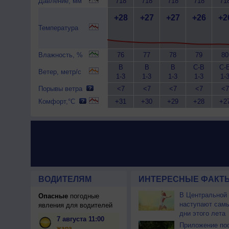
Давление, мм
718
718
718
718
71
+28
+27
+27
+26
+2
Температура
Влажность, %
76
77
78
79
80
В
В
В
С-В
С-
Ветер, метр/с
1-3
1-3
1-3
1-3
1-
Порывы ветра
<7
<7
<7
<7
<7
Комфорт,°C
+31
+30
+29
+28
+2
ВОДИТЕЛЯМ
ИНТЕРЕСНЫЕ ФАКТЫ
В Центральной
Опасные
погодные
наступают сам
явления для водителей
дни этого лета
7 августа 11:00
Приложение по
жара