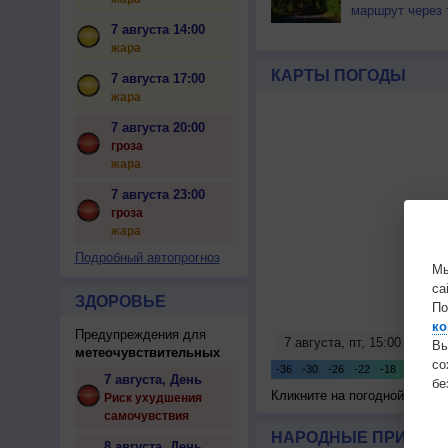
маршрут через 
7 августа 14:00
жара
КАРТЫ ПОГОДЫ
7 августа 17:00
жара
7 августа 20:00
гроза
жара
7 августа 23:00
гроза
жара
Подробный автопрогноз
Мы
са
ЗДОРОВЬЕ
По
ко
Предупреждения для
Вы
метеочувствительных
с
7 августа, День
бе
Кликните на погодной карте
Риск ухудшения
самочувствия
НАРОДНЫЕ ПРИМЕТЫ
8 августа, День