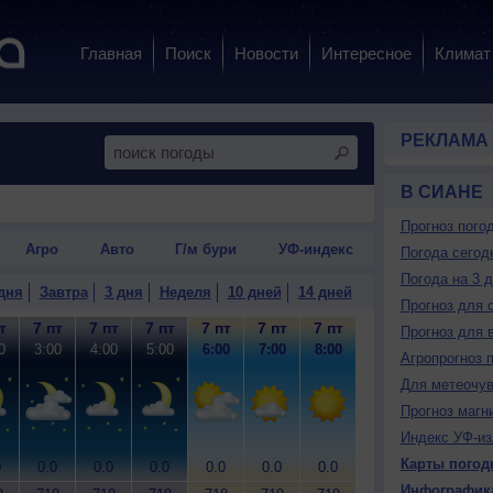
Главная
Поиск
Новости
Интересное
Климат
РЕКЛАМА
В СИАНЕ
Прогноз пого
Агро
Авто
Г/м бури
УФ-индекс
Погода сегод
Погода на 3 
дня
Завтра
3 дня
Неделя
10 дней
14 дней
Прогноз для 
т
7 пт
7 пт
7 пт
7 пт
7 пт
7 пт
7 пт
7 пт
7
Прогноз для 
0
3:00
4:00
5:00
6:00
7:00
8:00
9:00
10:00
11
Агропрогноз 
Для метеочу
Прогноз магн
Индекс УФ-из
Карты погод
0
0.0
0.0
0.0
0.0
0.0
0.0
0.0
0.0
0
Инфографик