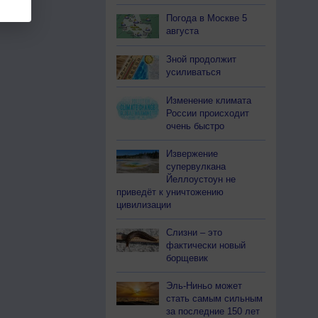
Погода в Москве 5
августа
Зной продолжит
усиливаться
Изменение климата
России происходит
очень быстро
Извержение
супервулкана
Йеллоустоун не
приведёт к уничтожению
цивилизации
Слизни – это
фактически новый
борщевик
Эль-Ниньо может
стать самым сильным
за последние 150 лет