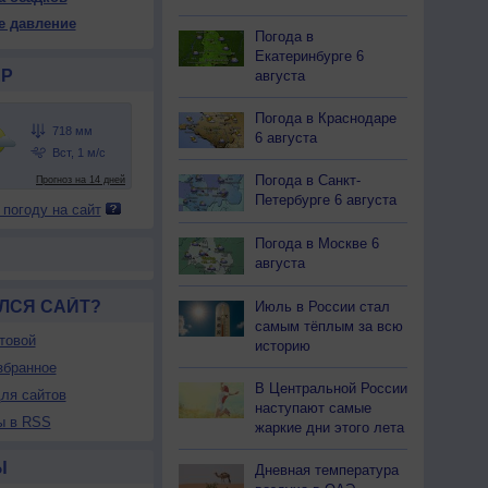
19
719
718
718
717
717
716
717
717
е давление
Погода в
31
+33
+34
+35
+35
+35
+34
+34
+32
Екатеринбурге 6
Р
августа
59
54
50
48
47
47
49
54
60
Погода в Краснодаре
6 августа
-В
С-В
С-В
С-В
С-В
С-В
С-В
С-В
С-В
-3
1-3
1-3
1-3
2-5
2-5
3-6
2-5
2-5
Погода в Санкт-
<7
<7
<7
<7
<7
<7
<7
<7
<7
Петербурге 6 августа
 погоду на сайт
35
+37
+38
+39
+39
+39
+38
+39
+38
Погода в Москве 6
августа
ЛСЯ САЙТ?
Июль в России стал
самым тёплым за всю
товой
историю
збранное
В Центральной России
ля сайтов
наступают самые
ы в RSS
жаркие дни этого лета
Ы
Дневная температура