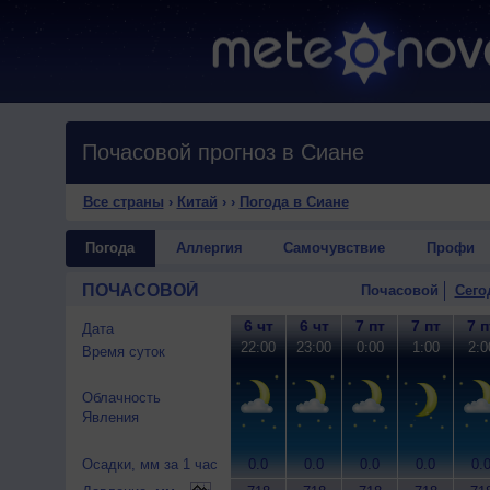
Почасовой прогноз в Сиане
Все страны
›
Китай
›
›
Погода в Сиане
Погода
Аллергия
Самочувствие
Профи
ПОЧАСОВОЙ
Почасовой
Сего
6 чт
6 чт
7 пт
7 пт
7 п
Дата
22:00
23:00
0:00
1:00
2:0
Время суток
Облачность
Явления
Осадки, мм за 1 час
0.0
0.0
0.0
0.0
0.