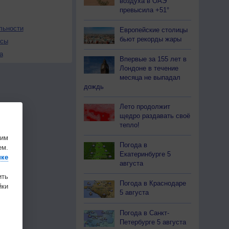
воздуха в ОАЭ
превысила +51°
льности
Европейские столицы
бьют рекорды жары
осы
а
Впервые за 155 лет в
Лондоне в течение
месяца не выпадал
дождь
Лето продолжит
щедро раздавать своё
тепло!
шим
Погода в
ем.
Екатеринбурге 5
ике
августа
ить
Погода в Краснодаре
ки
5 августа
Погода в Санкт-
Петербурге 5 августа