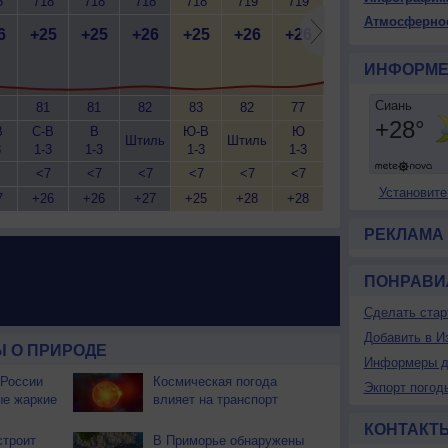
8
718
718
718
718
719
719
720
720
7
Атмосферно
6
+25
+25
+26
+25
+26
+26
+29
+31
+
ИНФОРМЕ
81
81
82
83
82
77
71
65
В
С-В
В
Ю-В
Ю
С
Штиль
Штиль
Штиль
Штиль
3
1-3
1-3
1-3
1-3
1
<7
<7
<7
<7
<7
<7
<7
<7
Установите
7
+26
+26
+27
+25
+28
+28
+33
+35
+
РЕКЛАМА
ПОНРАВИ
Сделать стар
Добавить в И
 О ПРИРОДЕ
Информеры д
 России
Космическая погода
Экпорт погод
ые жаркие
влияет на транспорт
КОНТАКТ
строит
В Приморье обнаружены