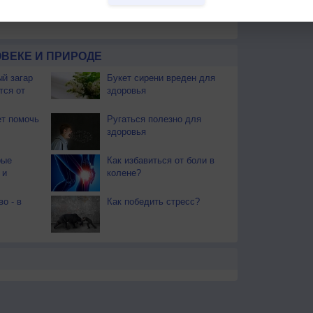
моуказательницы. Если утренник холодный, то и
ВЕКЕ И ПРИРОДЕ
й загар
Букет сирени вреден для
тся от
здоровья
т помочь
Ругаться полезно для
здоровья
рые
Как избавиться от боли в
 и
колене?
во - в
Как победить стресс?