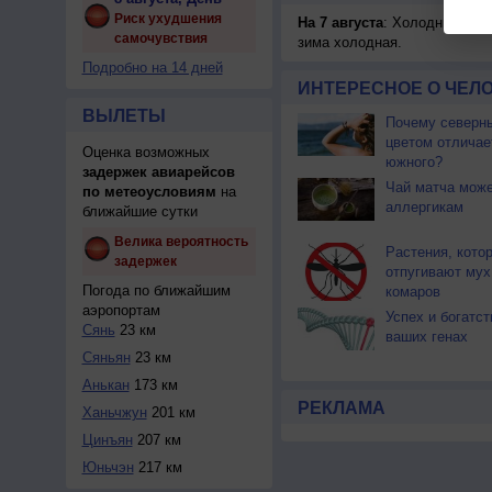
Риск ухудшения
На 7 августа
: Холодницы, зи
самочувствия
зима холодная.
Подробно на 14 дней
ИНТЕРЕСНОЕ О ЧЕЛО
ВЫЛЕТЫ
Почему северны
цветом отличае
Оценка возможных
южного?
задержек авиарейсов
Чай матча може
по метеоусловиям
на
аллергикам
ближайшие сутки
Велика вероятность
Растения, кото
задержек
отпугивают мух
Погода по ближайшим
комаров
аэропортам
Успех и богатст
Сянь
23 км
ваших генах
Сяньян
23 км
Анькан
173 км
РЕКЛАМА
Ханьчжун
201 км
Цинъян
207 км
Юньчэн
217 км