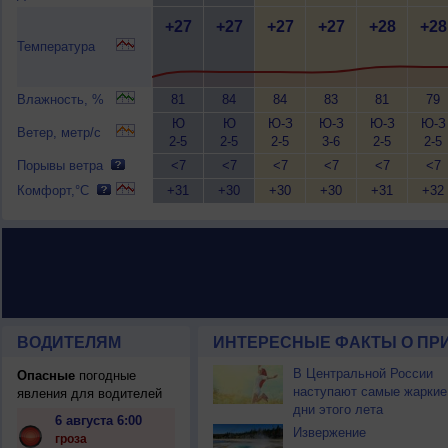
+27
+27
+27
+27
+28
+28
Температура
Влажность, %
81
84
84
83
81
79
Ю
Ю
Ю-З
Ю-З
Ю-З
Ю-З
Ветер, метр/с
2-5
2-5
2-5
3-6
2-5
2-5
Порывы ветра
<7
<7
<7
<7
<7
<7
Комфорт,°C
+31
+30
+30
+30
+31
+32
ВОДИТЕЛЯМ
ИНТЕРЕСНЫЕ ФАКТЫ О ПР
В Центральной России
Опасные
погодные
наступают самые жаркие
явления для водителей
дни этого лета
6 августа 6:00
Извержение
гроза