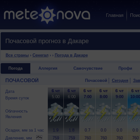
Главная
Пои
Почасовой прогноз в Дакаре
Все страны
›
Сенегал
›
›
Погода в Дакаре
Погода
Аллергия
Самочувствие
Профи
ПОЧАСОВОЙ
Почасовой
Сегодня
Зав
6 чт
6 чт
6 чт
6 чт
6 чт
6 чт
Дата
5:00
6:00
7:00
8:00
9:00
10:0
Время суток
Облачность
Явления
Осадки, мм за 1 час
1.9
1.8
0.7
0.0
0.0
0.0
Давление, мм
759
759
760
760
760
760