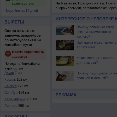
На 6 августа
: Праздник жатвы. Почти
самочувствия
сбора черемухи, заготавливают берез
Подробно на 14 дней
ИНТЕРЕСНОЕ О ЧЕЛОВЕКЕ 
ВЫЛЕТЫ
Почему северный загар
Оценка возможных
цветом отличается от
задержек авиарейсов
южного?
по метеоусловиям
на
Чай матча может помочь
ближайшие сутки
аллергикам
Велика вероятность
задержек
Какие месяцы выбирать
для отпуска?
Погода по ближайшим
аэропортам
Дакар
7 км
Почему люди делятся на
правшей и левшей?
Каолак
162 км
Банжул
173 км
Сен-Луи
184 км
РЕКЛАМА
Кап-Скирринг
265 км
Лингере
266 км