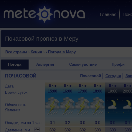
Главная
Пои
Почасовой прогноз в Меру
Все страны
›
Кения
›
›
Погода в Меру
Погода
Аллергия
Самочувствие
Профи
ПОЧАСОВОЙ
Почасовой
Сегодня
Зав
6 чт
6 чт
6 чт
6 чт
6 чт
6 чт
Дата
15:00
16:00
17:00
18:00
19:00
20:0
Время суток
Облачность
Явления
Осадки, мм за 1 час
0.1
0.2
0.0
0.0
0.0
0.1
Давление, мм
602
602
602
603
603
603