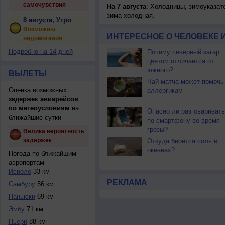
самочувствия
На 7 августа
: Холодницы, зимоуказат
зима холодная.
8 августа, Утро
Возможны
ИНТЕРЕСНОЕ О ЧЕЛОВЕКЕ 
недомогания
Подробно на 14 дней
Почему северный загар
цветом отличается от
южного?
ВЫЛЕТЫ
Чай матча может помочь
Оценка возможных
аллергикам
задержек авиарейсов
по метеоусловиям
на
Опасно ли разговаривать
ближайшие сутки
по смартфону во время
грозы?
Велика вероятность
задержек
Откуда берётся соль в
океанах?
Погода по ближайшим
аэропортам
Исиоло
33 км
РЕКЛАМА
Самбуру
56 км
Наньюки
69 км
Эмбу
71 км
Ньери
88 км