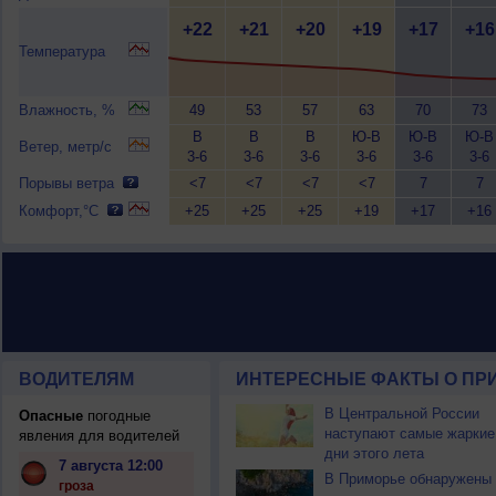
+22
+21
+20
+19
+17
+16
Температура
Влажность, %
49
53
57
63
70
73
В
В
В
Ю-В
Ю-В
Ю-В
Ветер, метр/с
3-6
3-6
3-6
3-6
3-6
3-6
Порывы ветра
<7
<7
<7
<7
7
7
Комфорт,°C
+25
+25
+25
+19
+17
+16
ВОДИТЕЛЯМ
ИНТЕРЕСНЫЕ ФАКТЫ О ПР
В Центральной России
Опасные
погодные
наступают самые жаркие
явления для водителей
дни этого лета
7 августа 12:00
В Приморье обнаружены
гроза