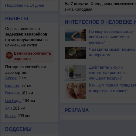
На 7 августа
: Холодницы, зимоуказат
Подробно на 14 дней
зима холодная.
ВЫЛЕТЫ
ИНТЕРЕСНОЕ О ЧЕЛОВЕКЕ 
Оценка возможных
Почему северный загар
задержек авиарейсов
цветом отличается от
по метеоусловиям
на
южного?
ближайшие сутки
Чай матча может помочь
Велика вероятность
аллергикам
задержек
Погода по ближайшим
Действительно ли
аэропортам
комнатные растения
Абеше
2 км
очищают воздух?
Как шум прибоя попадае
Бильтин
77 км
в морскую раковину?
Генейна
181 км
Гоз-Бида
194 км
Ати
281 км
РЕКЛАМА
Монго
299 км
ВОДОЕМЫ