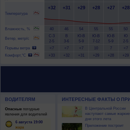
+32
+31
+29
+28
+27
+28
Температура
Влажность, %
40
46
54
55
55
50
С-З
В
Ю-В
Ю-В
Ю-В
Ю
Ветер, метр/с
2-5
3-6
5-9
7-12
5-9
2-5
Порывы ветра
<7
<7
<7
10
7
<7
Комфорт,°C
+33
+32
+31
+29
+28
+29
ВОДИТЕЛЯМ
ИНТЕРЕСНЫЕ ФАКТЫ О ПР
В Центральной России
Опасные
погодные
наступают самые жаркие
явления для водителей
дни этого лета
6 августа 19:00
Приложение построит
жара