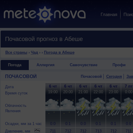
Главная
Пои
Почасовой прогноз в Абеше
Все страны
›
Чад
›
›
Погода в Абеше
Погода
Аллергия
Самочувствие
Профи
ПОЧАСОВОЙ
Почасовой
Сегодня
Зав
6 чт
6 чт
6 чт
6 чт
6 чт
7 пт
Дата
19:00
20:00
21:00
22:00
23:00
0:00
Время суток
Облачность
Явления
Осадки, мм за 1 час
0.0
0.1
0.0
0.1
0.1
0.0
Давление, мм
711
712
712
713
712
711