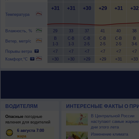
+31
+31
+30
+29
+31
+32
Температура
Влажность, %
29
33
37
41
40
38
В
С-В
С-В
С-В
С-В
В
Ветер, метр/с
1-3
1-3
2-5
2-5
2-5
3-6
Порывы ветра
<7
<7
<7
<7
<7
<7
Комфорт,°C
+30
+30
+29
+29
+31
+33
ВОДИТЕЛЯМ
ИНТЕРЕСНЫЕ ФАКТЫ О ПР
В Центральной России
Опасные
погодные
наступают самые жаркие
явления для водителей
дни этого лета
6 августа 7:00
Изменение климата
жара