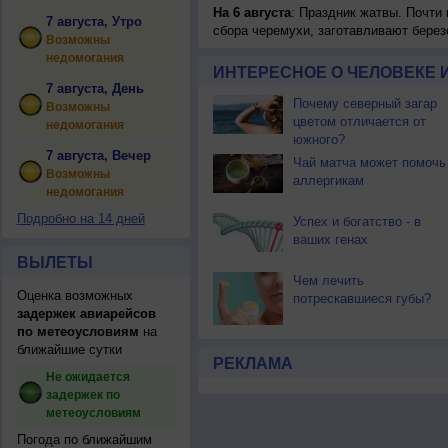
На 6 августа
: Праздник жатвы. Почти
7 августа, Утро
сбора черемухи, заготавливают берез
Возможны
недомогания
ИНТЕРЕСНОЕ О ЧЕЛОВЕКЕ 
7 августа, День
Почему северный загар
Возможны
цветом отличается от
недомогания
южного?
7 августа, Вечер
Чай матча может помочь
Возможны
аллергикам
недомогания
Подробно на 14 дней
Успех и богатство - в
ваших генах
ВЫЛЕТЫ
Чем лечить
Оценка возможных
потрескавшиеся губы?
задержек авиарейсов
по метеоусловиям
на
ближайшие сутки
РЕКЛАМА
Не ожидается
задержек по
метеоусловиям
Погода по ближайшим