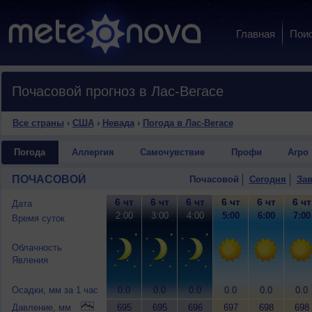
Главная
Пои
Почасовой прогноз в Лас-Вегасе
Все страны
›
США
›
Невада
›
Погода в Лас-Вегасе
Погода
Аллергия
Самочувствие
Профи
Агро
ПОЧАСОВОЙ
Почасовой
Сегодня
Зав
6 чт
6 чт
6 чт
6 чт
6 чт
6 чт
Дата
2:00
3:00
4:00
5:00
6:00
7:00
Время суток
Облачность
Явления
Осадки, мм за 1 час
0.0
0.0
0.0
0.0
0.0
0.0
Давление, мм
695
695
696
697
698
698