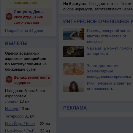
недомогания
На 6 августа
: Праздник жатвы. Почти
сбора черемухи, заготавливают берез
7 августа, День
Риск ухудшения
ИНТЕРЕСНОЕ О ЧЕЛОВЕКЕ 
самочувствия
Подробно на 14 дней
Почему северный загар
цветом отличается от
южного?
ВЫЛЕТЫ
Чай матча может помочь
Оценка возможных
аллергикам
задержек авиарейсов
по метеоусловиям
на
Залог долголетия —
ближайшие сутки
элементарные
повседневные привычки
Велика вероятность
задержек
Имя человека влияет на
его внешность
Погода по ближайшим
аэропортам
Линден
10 км
РЕКЛАМА
Ньюарк
13 км
Тетерборо
31 км
Нью-Йорк / Кеннед...
32 км
Нью-Йорк / Ла-Гуа...
32 км