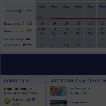
+26
+25
+25
+25
+25
+25
Температура
Влажность, %
84
86
88
88
89
89
Ю-В
Ю
Ю
Ю
Ю
Ю
Ветер, метр/с
3-6
3-6
3-6
3-6
3-6
3-6
Порывы ветра
7
7
8
9
8
7
Комфорт,°C
+27
+27
+26
+26
+25
+25
ВОДИТЕЛЯМ
ИНТЕРЕСНЫЕ ФАКТЫ О ПР
Зной продолжит
Опасные
погодные
усиливаться
явления для водителей
6 августа 10:00
Извержение
жара