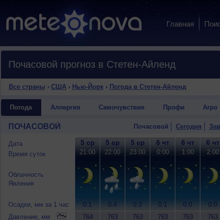
Главная
Пои
Почасовой прогноз в Стетен-Айленд
Все страны
›
США
›
Нью-Йорк
›
Погода в Стетен-Айленд
Погода
Аллергия
Самочувствие
Профи
Агро
ПОЧАСОВОЙ
Почасовой
Сегодня
Зав
5 ср
5 ср
5 ср
6 чт
6 чт
6 чт
Дата
21:00
22:00
23:00
0:00
1:00
2:00
Время суток
Облачность
Явления
Осадки, мм за 1 час
0.1
0.4
0.2
0.1
0.0
0.0
Давление, мм
764
763
763
763
763
763