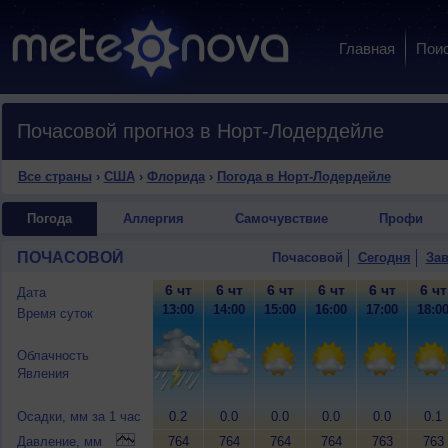
Главная
Пои
Почасовой прогноз в Норт-Лодердейле
Все страны
›
США
›
Флорида
›
Погода в Норт-Лодердейле
Погода
Аллергия
Самочувствие
Профи
ПОЧАСОВОЙ
Почасовой
Сегодня
Зав
6 чт
6 чт
6 чт
6 чт
6 чт
6 чт
Дата
13:00
14:00
15:00
16:00
17:00
18:0
Время суток
Облачность
Явления
Осадки, мм за 1 час
0.2
0.0
0.0
0.0
0.0
0.1
Давление, мм
764
764
764
764
763
763