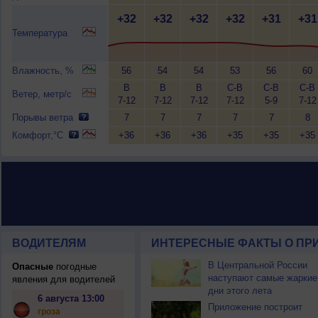
+32
+32
+32
+32
+31
+31
Температура
Влажность, %
56
54
54
53
56
60
В
В
В
С-В
С-В
С-В
Ветер, метр/с
7-12
7-12
7-12
7-12
5-9
7-12
Порывы ветра
7
7
7
7
7
8
Комфорт,°C
+36
+36
+36
+35
+35
+35
ВОДИТЕЛЯМ
ИНТЕРЕСНЫЕ ФАКТЫ О ПР
В Центральной России
Опасные
погодные
наступают самые жаркие
явления для водителей
дни этого лета
6 августа 13:00
Приложение построит
гроза