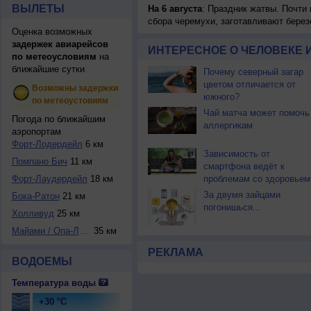
ВЫЛЕТЫ
На 6 августа
: Праздник жатвы. Почти
сбора черемухи, заготавливают берез
Оценка возможных
задержек авиарейсов
ИНТЕРЕСНОЕ О ЧЕЛОВЕКЕ 
по метеоусловиям
на
ближайшие сутки
Почему северный загар
цветом отличается от
Возможны задержки
южного?
по метеоустовиям
Чай матча может помочь
Погода по ближайшим
аллергикам
аэропортам
Форт-Лодердейл
6 км
Зависимость от
Помпано Бич
11 км
смартфона ведёт к
Форт-Лаудердейл
18 км
проблемам со здоровьем
За двумя зайцами
Бока-Ратон
21 км
погонишься...
Холливуд
25 км
Майами / Опа-Лока
35 км
РЕКЛАМА
ВОДОЕМЫ
Температура воды
+30 °C