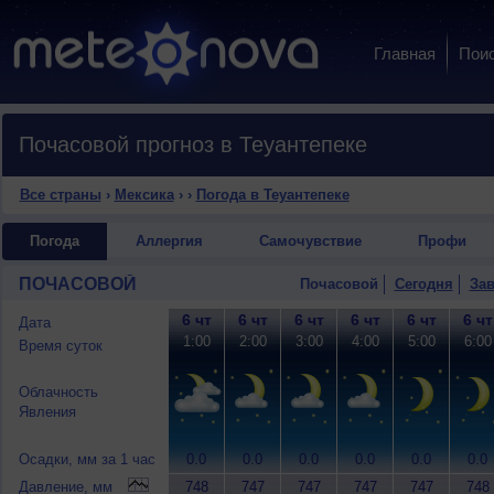
Главная
Пои
Почасовой прогноз в Теуантепеке
Все страны
›
Мексика
›
›
Погода в Теуантепеке
Погода
Аллергия
Самочувствие
Профи
ПОЧАСОВОЙ
Почасовой
Сегодня
Зав
6 чт
6 чт
6 чт
6 чт
6 чт
6 чт
Дата
1:00
2:00
3:00
4:00
5:00
6:00
Время суток
Облачность
Явления
Осадки, мм за 1 час
0.0
0.0
0.0
0.0
0.0
0.0
Давление, мм
748
747
747
747
747
748