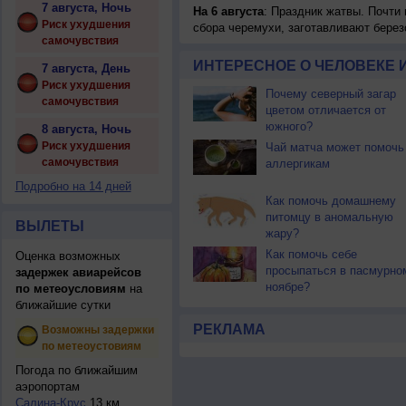
7 августа, Ночь
На 6 августа
: Праздник жатвы. Почти
Риск ухудшения
сбора черемухи, заготавливают берез
самочувствия
ИНТЕРЕСНОЕ О ЧЕЛОВЕКЕ 
7 августа, День
Риск ухудшения
Почему северный загар
самочувствия
цветом отличается от
южного?
8 августа, Ночь
Риск ухудшения
Чай матча может помочь
самочувствия
аллергикам
Подробно на 14 дней
Как помочь домашнему
питомцу в аномальную
ВЫЛЕТЫ
жару?
Как помочь себе
Оценка возможных
просыпаться в пасмурно
задержек авиарейсов
ноябре?
по метеоусловиям
на
ближайшие сутки
РЕКЛАМА
Возможны задержки
по метеоустовиям
Погода по ближайшим
аэропортам
Салина-Крус
13 км