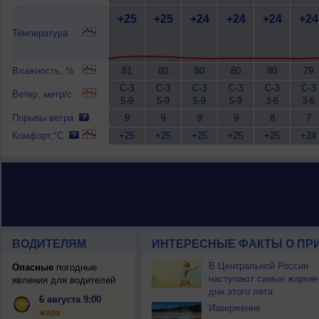
+25
+25
+24
+24
+24
+24
Температура
Влажность, %
81
80
80
80
80
79
С-З
С-З
С-З
С-З
С-З
С-З
Ветер, метр/с
5-9
5-9
5-9
5-9
3-6
3-6
Порывы ветра
9
9
9
9
8
7
Комфорт,°C
+25
+25
+25
+25
+25
+24
ВОДИТЕЛЯМ
ИНТЕРЕСНЫЕ ФАКТЫ О ПР
В Центральной России
Опасные
погодные
наступают самые жаркие
явления для водителей
дни этого лета
6 августа 9:00
Извержение
жара