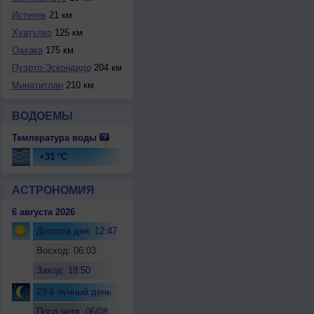
Истепек
21 км
Хуатулко
125 км
Оахака
175 км
Пуэрто-Эскондидо
204 км
Минатитлан
210 км
ВОДОЕМЫ
Температура воды
+31 °C
АСТРОНОМИЯ
6 августа 2026
Долгота дня: 12:47
Восход: 06:03
Заход: 18:50
23-й лунный день
Посл.четв. 06/08